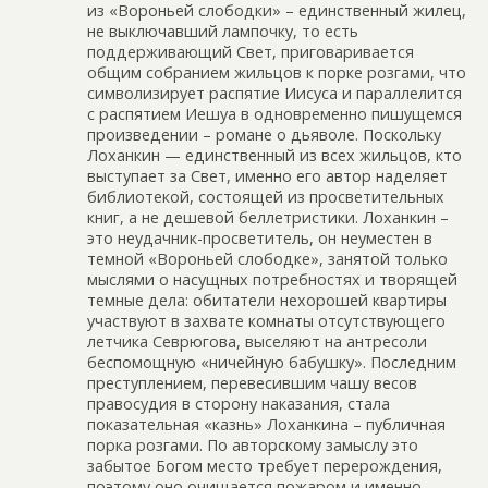
из «Вороньей слободки» – единственный жилец,
не выключавший лампочку, то есть
поддерживающий Свет, приговаривается
общим собранием жильцов к порке розгами, что
символизирует распятие Иисуса и параллелится
с распятием Иешуа в одновременно пишущемся
произведении – романе о дьяволе. Поскольку
Лоханкин — единственный из всех жильцов, кто
выступает за Свет, именно его автор наделяет
библиотекой, состоящей из просветительных
книг, а не дешевой беллетристики. Лоханкин –
это неудачник-просветитель, он неуместен в
темной «Вороньей слободке», занятой только
мыслями о насущных потребностях и творящей
темные дела: обитатели нехорошей квартиры
участвуют в захвате комнаты отсутствующего
летчика Севрюгова, выселяют на антресоли
беспомощную «ничейную бабушку». Последним
преступлением, перевесившим чашу весов
правосудия в сторону наказания, стала
показательная «казнь» Лоханкина – публичная
порка розгами. По авторскому замыслу это
забытое Богом место требует перерождения,
поэтому оно очищается пожаром и именно