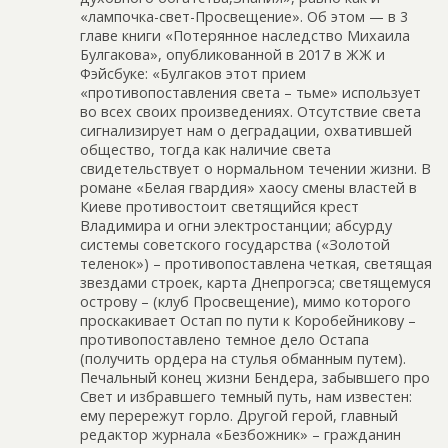
«лампочка-свет-Просвещение». Об этом — в 3
главе книги «Потерянное наследство Михаила
Булгакова», опубликованной в 2017 в ЖЖ и
Фэйсбуке: «Булгаков этот прием
«противопоставления света – тьме» использует
во всех своих произведениях. Отсутствие света
сигнализирует нам о деградации, охватившей
общество, тогда как наличие света
свидетельствует о нормальном течении жизни. В
романе «Белая гвардия» хаосу смены властей в
Киеве противостоит светящийся крест
Владимира и огни электростанции; абсурду
системы советского государства («Золотой
теленок») – противопоставлена четкая, светящая
звездами строек, карта Днепрогэса; светящемуся
острову – (клуб Просвещение), мимо которого
проскакивает Остап по пути к Коробейникову –
противопоставлено темное дело Остапа
(получить ордера на стулья обманным путем).
Печальный конец жизни Бендера, забывшего про
Свет и избравшего темный путь, нам известен:
ему перережут горло. Другой герой, главный
редактор журнала «Безбожник» – гражданин