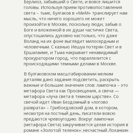
Берлиоз, забывший о Свете, и вовсе лишится
головы. Используя прием противопоставления
света – тьме, Булгаков в «МиМ» транслирует нам
мысль, что ничего хорошего не может
произойти в Москве, поскольку люди, забыв о
Боге и вложенной в их души частичке Света,
опустошились духовно настолько, что даже
Воланд на их фоне выглядит милосердным и
человечным. С казнью Иешуа потерян Свет и в
Ершалаиме, и Тьма накрывает ненавидимый
прокуратором город, что параллелится с
происходящими темными делами в Москве.
В булгаковском масштабировании мелким
деталям дано задание подсветить, раскрыть
важные и большие значения слов: лампочка – это
метафора Света как Просвещения, а свеча —
метафора «луча света в темном царстве». Со
свечой идет Иван Бездомный в «логово
разврата» – Грибоедовский дом, в котором,
несмотря на постный день, писатели вовсю
предаются чревоугодию. Вокруг лампочки
(метафора Света) закручивается целая история в
романе «Золотой теленок»: несчастный Лоханкин