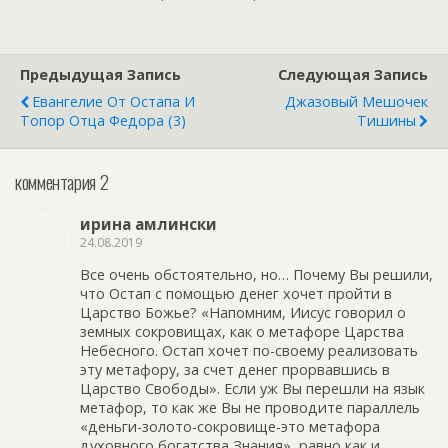
Предыдущая Запись
Следующая Запись
Евангелие От Остапа И
Джазовый Мешочек
Топор Отца Федора (3)
Тишины
комментария 2
ирина амлински
24.08.2019
Все очень обстоятельно, но… Почему Вы решили,
что Остап с помощью денег хочет пройти в
Царство Божье? «Напомним, Иисус говорил о
земных сокровищах, как о метафоре Царства
Небесного. Остап хочет по-своему реализовать
эту метафору, за счет денег прорвавшись в
Царство Свободы». Если уж Вы перешли на язык
метафор, то как же Вы не проводите параллель
«деньги-золото-сокровище-это метафора
духовного богатства,Знания», равно как и