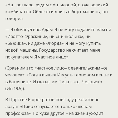
«На тротуаре, рядом с Антилопой, стоял великий
комбинатор. Облокотившись о борт машины, он
говорил:
— Я обманул вас, Адам. Я не могу подарить вам ни
«Изотто-Фраскини», ни «Линкольна», ни
«Бьюика», ни даже «Форда». Я не могу купить
новой машины. Государство не считает меня
покупателем. Я частное лицо».
(Сравним это «частное лицо» с евангельским «се
человек»: «Тогда вышел Иисус в терновом венце и
в багрянице. И сказал им Пилат: «се, Человек!»
(Ин.19:5)).
В Царстве Бюрократов повсюду реализован
лозунг «Пиво отпускается только членам
профсоюза». Но хуже другое – из жизни уходит