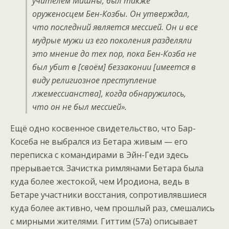
учителем Мишны, был также
оруженосцем Бен-Козбы. Он утверждал,
что последний является мессией. Он и все
мудрые мужи из его поколения разделяли
это мнение до тех пор, пока Бен-Козба не
был убит в [своём] беззаконии [имеется в
виду религиозное преступление
лжемессианства], когда обнаружилось,
что он не был мессией».
Ещё одно косвенное свидетельство, что Бар-
Косеба не выбрался из Бетара живым — его
переписка с командирами в Эйн-Геди здесь
прерывается. Зачистка римлянами Бетара была
куда более жестокой, чем Иродиона, ведь в
Бетаре участники восстания, сопротивлявшиеся
куда более активно, чем прошлый раз, смешались
с мирными жителями. Гиттим (57a) описывает