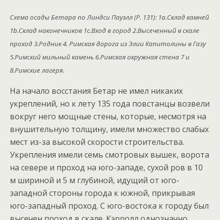
Схема осады Бетара по Линдси Пауэлл (P. 131): 1a.Склад камней
1b.Склад наконечников 1c.Вход в город 2.Высеченный в скале
проход 3.Родник 4. Римская дорога из Элии Капитолины в Газу
5.Римский мильный камень 6.Римская окружная стена 7 и
8.Римские лагеря.
На начало восстания Бетар не имел никаких
укреплений, но к лету 135 года повстанцы возвели
вокруг него мощные стены, которые, несмотря на
внушительную толщину, имели множество слабых
мест из-за высокой скорости строительства.
Укрепления имели семь смотровых вышек, ворота
на севере и проход на юго-западе, сухой ров в 10
м шириной и 5 м глубиной, идущий от юго-
западной стороны города к южной, прикрывая
юго-западный проход. С юго-востока к городу был
высечен проход в скале. Кэрролл однозначно