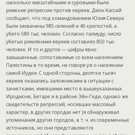
насколько масштабными и суровыми были
римские репрессии против евреев. Дион Кассий
сообщает, что под командованием Юлия Севера
были захвачены 985 селений и 40 крепостей, а
убито 580 тыс. человек. Согласно талмуду, число
убитых римлянами евреев составило 850 тыс.
человек. И то и другое — цифры явно
завышенные, сопоставимые со всем населением
Палестины в то время, не говоря уж о населении
самой Иудеи. С одной стороны, десятки тысяч
евреев оказались заложниками в ситуации с
зачистками, имевшими место в вышеуказанных
Иродионе, Бетаре и в районе Эйн-Геди, однако же
свидетельств репрессий, носивших массовый
характер, в других городах нет (я обнаруживал
упоминания других городов, в т. ч. из современных
источников, но они представляются