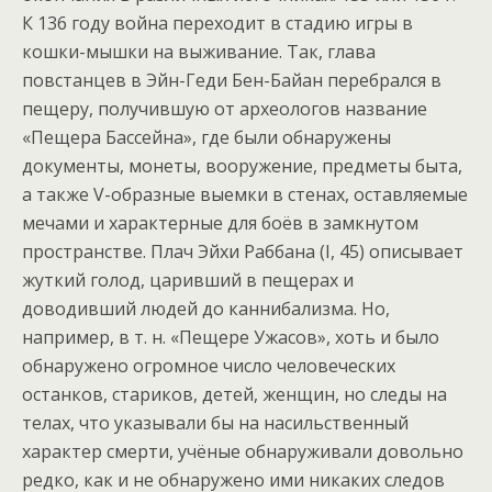
К 136 году война переходит в стадию игры в
кошки-мышки на выживание. Так, глава
повстанцев в Эйн-Геди Бен-Байан перебрался в
пещеру, получившую от археологов название
«Пещера Бассейна», где были обнаружены
документы, монеты, вооружение, предметы быта,
а также V-образные выемки в стенах, оставляемые
мечами и характерные для боёв в замкнутом
пространстве. Плач Эйхи Раббана (I, 45) описывает
жуткий голод, царивший в пещерах и
доводивший людей до каннибализма. Но,
например, в т. н. «Пещере Ужасов», хоть и было
обнаружено огромное число человеческих
останков, стариков, детей, женщин, но следы на
телах, что указывали бы на насильственный
характер смерти, учёные обнаруживали довольно
редко, как и не обнаружено ими никаких следов