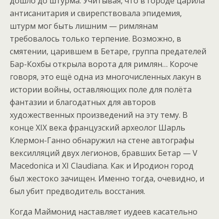
дошло до штурма. Учитывая, что в городе царила
антисанитария и свирепствовала эпидемия,
штурм мог быть лишним — римлянам
требовалось только терпение. Возможно, в
смятении, царившем в Бетаре, группа предателей
Бар-Кохбы открыла ворота для римлян… Короче
говоря, это ещё одна из многочисленных лакун в
истории войны, оставляющих поле для полёта
фантазии и благодатных для авторов
художественных произведений на эту тему. В
конце XIX века французский археолог Шарль
Клермон-Ганно обнаружил на стене автографы
вексилляций двух легионов, бравших Бетар — V
Macedonica и XI Claudiana. Как и Иродион город
был жестоко зачищен. Именно тогда, очевидно, и
был убит предводитель восстания.
Когда Маймонид наставляет иудеев касательно