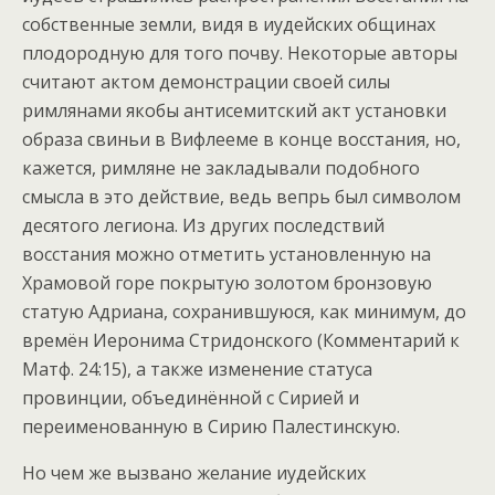
собственные земли, видя в иудейских общинах
плодородную для того почву. Некоторые авторы
считают актом демонстрации своей силы
римлянами якобы антисемитский акт установки
образа свиньи в Вифлееме в конце восстания, но,
кажется, римляне не закладывали подобного
смысла в это действие, ведь вепрь был символом
десятого легиона. Из других последствий
восстания можно отметить установленную на
Храмовой горе покрытую золотом бронзовую
статую Адриана, сохранившуюся, как минимум, до
времён Иеронима Стридонского (Комментарий к
Матф. 24:15), а также изменение статуса
провинции, объединённой с Сирией и
переименованную в Сирию Палестинскую.
Но чем же вызвано желание иудейских