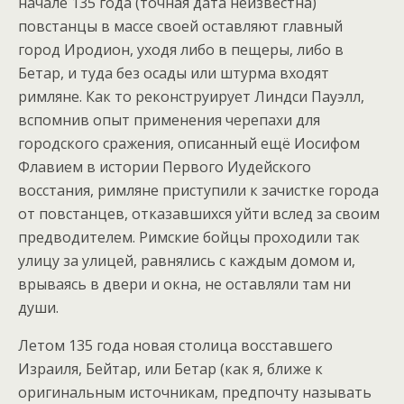
начале 135 года (точная дата неизвестна)
повстанцы в массе своей оставляют главный
город Иродион, уходя либо в пещеры, либо в
Бетар, и туда без осады или штурма входят
римляне. Как то реконструирует Линдси Пауэлл,
вспомнив опыт применения черепахи для
городского сражения, описанный ещё Иосифом
Флавием в истории Первого Иудейского
восстания, римляне приступили к зачистке города
от повстанцев, отказавшихся уйти вслед за своим
предводителем. Римские бойцы проходили так
улицу за улицей, равнялись с каждым домом и,
врываясь в двери и окна, не оставляли там ни
души.
Летом 135 года новая столица восставшего
Израиля, Бейтар, или Бетар (как я, ближе к
оригинальным источникам, предпочту называть