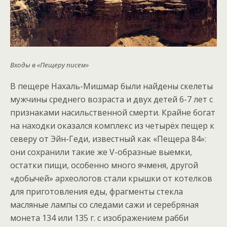
Входы в «Пещеру писем»
В пещере Нахаль-Мишмар были найдены скелеты
мужчины среднего возраста и двух детей 6-7 лет с
признаками насильственной смерти. Крайне богат
на находки оказался комплекс из четырёх пещер к
северу от Эйн-Геди, известный как «Пещера 84»:
они сохранили такие же V-образные выемки,
остатки пищи, особенно много ячменя, другой
«добычей» археологов стали крышки от котелков
для приготовления еды, фрагменты стекла
масляные лампы со следами сажи и серебряная
монета 134 или 135 г. с изображением рабби