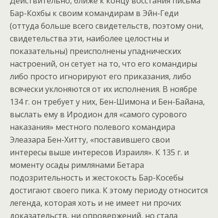
Действительно, ближе к концу восстания письма
Бар-Кохбы к своим командирам в Эйн-Геди
(оттуда больше всего свидетельств, поэтому они,
свидетельства эти, наиболее целостны и
показательны) преисполнены упаднических
настроений, он сетует на то, что его командиры
либо просто игнорируют его приказания, либо
всячески уклоняются от их исполнения. В ноябре
134 г. он требует у них, Бен-Шимона и Бен-Байана,
выслать ему в Иродион для «самого сурового
наказания» местного полевого командира
Элеазара Бен-Хитту, «поставившего свои
интересы выше интересов Израиля». К 135 г. и
моменту осады римлянами Бетара
подозрительность и жестокость Бар-Косебы
достигают своего пика. К этому периоду относится
легенда, которая хоть и не имеет ни прочих
доказательств, ни опровержений, но стала