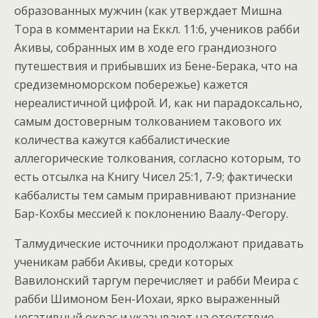
образованных мужчин (как утверждает Мишна
Тора в комментарии на Еккл. 11:6, учеников рабби
Акивы, собранных им в ходе его грандиозного
путешествия и прибывших из Бене-Берака, что на
средиземноморском побережье) кажется
нереалистичной цифрой. И, как ни парадоксально,
самым достоверным толкованием такового их
количества кажутся каббалистические
аллегорические толкования, согласно которым, то
есть отсылка на Книгу Чисел 25:1, 7-9; фактически
каббалисты тем самым приравнивают признание
Бар-Кохбы мессией к поклонению Ваалу-Фегору.
Талмудические источники продолжают придавать
ученикам рабби Акивы, среди которых
Вавилонский таргум перечисляет и рабби Меира с
рабби Шимоном Бен-Иохаи, ярко выраженный
негативный окрас и указывают на отсутствие