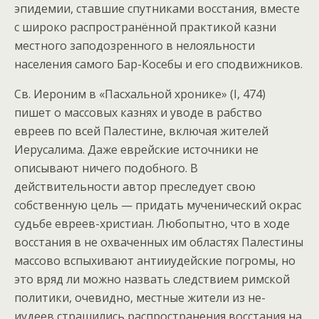
эпидемии, ставшие спутниками восстания, вместе
с широко распространённой практикой казни
местного заподозренного в нелояльности
населения самого Бар-Косебы и его сподвижников.
Св. Иероним в «Пасхальной хронике» (I, 474)
пишет о массовых казнях и уводе в рабство
евреев по всей Палестине, включая жителей
Иерусалима. Даже еврейские источники не
описывают ничего подобного. В
действительности автор преследует свою
собственную цель — придать мученический окрас
судьбе евреев-христиан. Любопытно, что в ходе
восстания в не охваченных им областях Палестины
массово вспыхивают антииудейские погромы, но
это вряд ли можно назвать следствием римской
политики, очевидно, местные жители из не-
иудеев страшились распространения восстания на