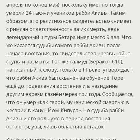
апреля по конец мая), поскольку именно тогда
умерли 24 тысячи учеников рабби Акивы. Таким
образом, это религиозное свидетельство снимает
с римлян ответственность за их смерть, ведь
легендарный штурм Бетара имел место 9 ава. Что
же касается судьбы самого рабби Акивы после
начала восстания, то свидетельства чрезвычайно
скупы и размыты. Тот же талмуд (Беракот 61b),
написанный, к слову, только в III веке, утверждает,
что рабби Акива был схвачен за обучение Торе
ещё до подавления восстания и в назидание
другим евреям казнён через три года. Сообщается,
что он умер «как герой, мученической смертью в
Кесарии в канун Йом-Кипура». Но судьба рабби
Акивы и его роль уже в период восстания
остаются, увы, лишь областью догадок.
Как бы там ни было, вышеназванные успехи