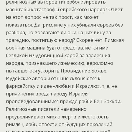
религиозных авторов гиперболизировать
масштабы катастрофы еврейского народа? Ответ
на этот вопрос не так прост, как может
показаться. Да, римляне у них убивали евреев без
разбора, но возлагают ли они на них вину за
трагедию, постигшую народ? Скорее нет. Римская
военная машина будто представляется ими
безликой и чудовищной карой за злодеяния
народа, признавшего лжемессию, вероломно
пытавшегося ускорить Провидение Божье.
Иудейские авторы отныне склоняются к
фарисейству и идее «любви к Израилю», т. е. не
причинения вреда народу Израиля,
проповедовавшимися прежде рабби Бен-Заккаи.
Религиозные писатели намеренно
преувеличивают число жертв и жестокость
римлян, дабы отвести от будущих поколений
мысли о повторении авантюры сродни этой.