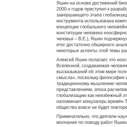
Яшин на основе достижений био
2000-х годов приступил к разраб
завершающего этапа глобализаци
инструмента использована компл
концепции глобального человейни
конституции человека ноосферног
человья – В.Е.), Яшин подчеркну
итог достаточно обширного анали
некоторые аспекты этой темы рас
Алексей Яшин полагает, что ноо
Вселенной, создаваемая человеко
высказываний об этом мире полн
смысла», поскольку философия и
традиционному мышлению челове
представлениям, эпоха расчело
глобализацию как неизбежный эт
напоминает концлагерь времён 
общество вовсе не будет повтор
Примечательно, что деятели нау
молчание по поводу работ Яшина