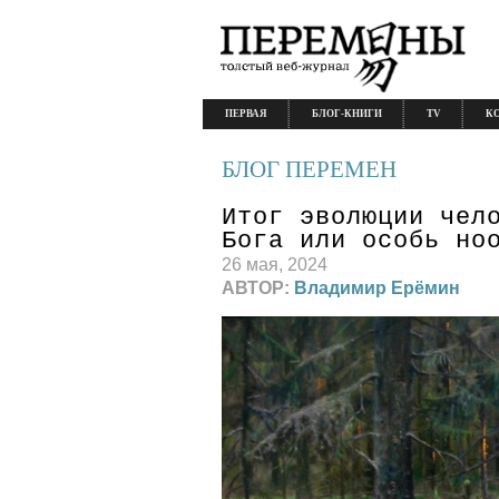
ПЕРВАЯ
БЛОГ-КНИГИ
TV
К
БЛОГ ПЕРЕМЕН
Итог эволюции чел
Бога или особь но
26 мая, 2024
АВТОР:
Владимир Ерёмин