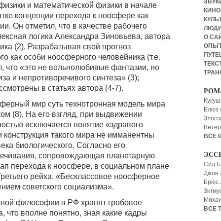
ЗВУКИ
физики и математической физики в начале
КИНО,
отке концепции перехода к ноосфере как
КУЛЬТ
и. Он отметил, что в качестве рабочего
ЛЮД
ексная логика Александра Зиновьева, автора
О СА
ОПЫ
ка (2). Разрабатывая свой прогноз
ПУТЕ
о как особи ноосферного человейника (т.е.
ТЕКСТ
л, что «это не вольнолюбивые фантазии, но
ТРАН
за и непротиворечивого синтеза» (3);
смотрены в статьях автора (4-7).
РОМ
Кукуш
сферный мир суть технотронная модель мира
Блюз 
м (8). На его взгляд, при выдвижении
Злосч
остью исключается понятие «здравого
Ветер
 конструкция такого мира не имманентны
ВСЕ 
ка биологического. Согласно его
ЭСС
вечивания, сопровождающая планетарную
Сид Б
ап перехода к ноосфере, в социальном плане
Джон 
Третьего рейха. «Бесклассовое ноосферное
Брюс
ением советского социализма».
Зигму
Миха
чной философии в РФ хранят гробовое
ВСЕ 
, что вполне понятно, зная какие кадры