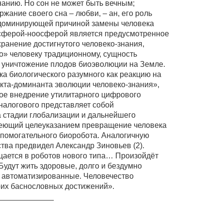
нанию. Но сон не может быть вечным;
ржание своего сна – любви, – ан, его роль
о доминирующей причиной замены человека
осферой-ноосферой является предусмотренное
ранение достигнутого человеко-знания,
о» человеку традиционному, сущность
и уничтожение плодов биоэволюции на Земле.
а биологического разумного как реакцию на
екта-доминанта эволюции человеко-знания»,
ное внедрение утилитарного цифрового
налогового представляет собой
 стадии глобализации и дальнейшего
меющий целеуказанием превращение человека
спомогательного биоробота. Аналогичную
тва предвидел Александр Зиновьев (2).
ается в роботов нового типа… Произойдёт
Будут жить здоровые, долго и бездумно
 автоматизированные. Человечество
оих баснословных достижений».
_____________