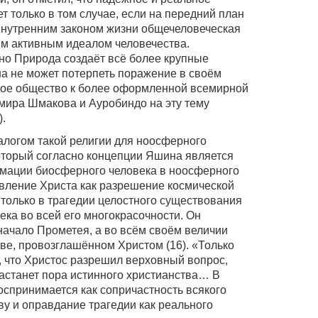
т только в том случае, если на передний план
внутренним законом жизни общечеловеческая
м активным идеалом человечества.
но Природа создаёт всё более крупные
а не может потерпеть поражение в своём
кое общество к более оформленной всемирной
мира Шмакова и Ауробиндо на эту тему
).
логом такой религии для ноосферного
который согласно концепции Яшина является
мации биосферного человека в ноосферного
явление Христа как разрешение космической
 только в трагедии целостного существования
ека во всей его многокрасочности. Он
начало Прометея, а во всём своём величии
ве, провозглашённом Христом (16). «Только
т, что Христос разрешил верховный вопрос,
астанет пора истинного христианства… В
спринимается как сопричастность всякого
у и оправдание трагедии как реального