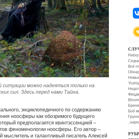
СЛУ
Рибху
Седьм
Всё п
Обнар
Новые
Yoshiy
 ситуации можно надеяться только на
Недол
их сил. Здесь перед нами Тайна.
Фицд
Bloom
Брен
кального, энциклопедичного по содержанию
Боб м
ения ноосферы как обозримого будущего
Групп
..нар
который предполагается квинтэссенцией –
ов феноменологии ноосферы. Его автор –
РУБ
й мыслитель и талантливый писатель Алексей