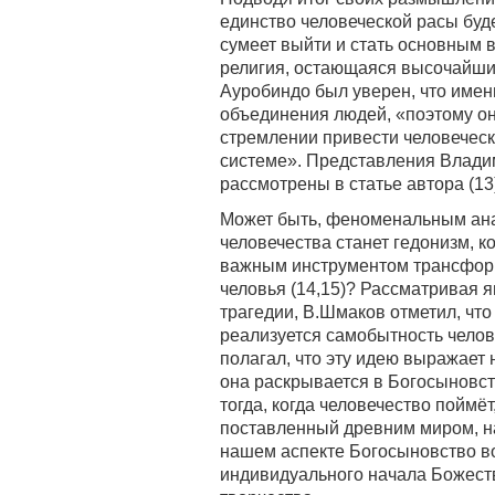
единство человеческой расы буде
сумеет выйти и стать основным 
религия, остающаяся высочайши
Ауробиндо был уверен, что имен
объединения людей, «поэтому он
стремлении привести человечес
системе». Представления Влади
рассмотрены в статье автора (13
Может быть, феноменальным ана
человечества станет гедонизм, 
важным инструментом трансфор
человья (14,15)? Рассматривая 
трагедии, В.Шмаков отметил, что
реализуется самобытность челов
полагал, что эту идею выражает 
она раскрывается в Богосыновст
тогда, когда человечество поймё
поставленный древним миром, н
нашем аспекте Богосыновство во
индивидуального начала Божеств