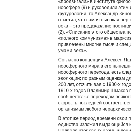
«продвигали» в институте фило
ноосфере (9) и руководили этим 
футурологии, то Александр Зино
отметил, что самая высокая вер
века – это предсказание постин
(2). «Описание этого общества 
«полного коммунизма» в марксиз
привлечены многие тысячи спе
умами века».
Согласно концепции Алексея Яш
ноосферного мира в его нынешн
ноосферного перехода, есть сле
эволюции; по разным оценкам дли
200 лет, отсчитывая с 1980-х го
1910-х годов Владимир Шмаков 
сообществ: «с переходом всяког
скорость последней соответствен
организмам любого иерархическо
В этот же период времени свои 
единства изложил выдающийся и
Подводя итог своих размышлений