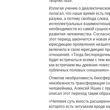
творчества».
Излагая учение о диалектическ
полагал, что наше время есть пе
разума, а потому свобода слова
интеллектуальных взаимоотноше
необходимости из самой сущнос
развития человечества. Согласно
этот период закончится и новая 
юрисдикцию проявления низшего 
включила в свою юрисдикцию пр
отношения. «Тогда беспорядочны
будет встречаться всеми с тем 
как встречаем мы древние повес
публичных половых сношениях».
Отметив необратимость биосферн
неизбежность трансформации со
человейника, Алексей Яшин с п
описал этот переход таким образо
«Человек суть юность расширен
которого есть энтузиазм вроде 