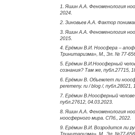
1. Яшин А.А. Феноменология но
2024.
2. Зиновьев А.А. Фактор пониман
3. Яшин А.А. Феноменология но
2015.
4. Ерёмин В.И. Ноосфера – апоф
Тринитаризма», М., Эл. № 77-656
5. Ерёмин В.И.Ноосферный чело
сознания? Там же, публ.27715, 1
6. Ерёмин В. Объемлет ли ноосф
peremeny. ru / blog /, публ.28021, 
7. Ерёмин В.Ноосферный челове
публ.27612, 04.03.2023.
8. Яшин А.А. Феноменология но
ноосферного мира. СПб., 2022.
9. Ерёмин В.И. Возродится ли р
Тринитаризма», М., Эл. №77-6567