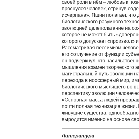
своей роли в нём – любовь к поз
проснулся человек, отринув соде
исчерпана». Яшин полагает, чт
биологического разумного техн
эволюцией целеполагание на сох
которое не может быть «доверен
которого допускает «произвол» 
Рассматривая пессимизм человек
его «отлучение от функции субъ
он подчеркнул, что насильствен
мышления взамен творческого а
магистральный путь эволюции на
перехода в ноосферный мир, и
биологического мыслящего во в
перспективу эволюции человечес
«Основная масса людей превращ
почти полная технизация жизни. 
живущие существа, однообразно
выродится именно на основе св
___________________________
Литература