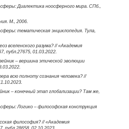
осферы: Диалектика ноосферного мира. СПб.,
ия. М., 2006.
осферы: тематическая энциклопедия. Тула,
еоз вселенского разума? // «Академия
7, публ.27675, 01.03.2022.
вейник – вершина этической эволюции
8.03.2022.
ера всю полноту сознания человека? //
11.10.2023.
йник – конечный этап глобализации? Там же,
осферы: Логико – философская конструкция
усская философия? // «Академия
, публ.28658, 02.10.2023.