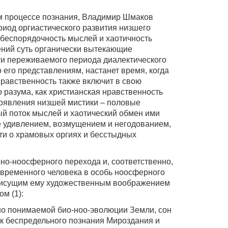
ом процессе познания, Владимир Шмаков
риод оргиастического развития низшего
, беспорядочность мыслей и хаотичность
ний суть органически вытекающие
ти переживаемого периода диалектического
 его представлениям, настанет время, когда
нравственность также включит в свою
разума, как христианская нравственность
оявления низшей мистики – половые
й поток мыслей и хаотический обмен ими
же удивлением, возмущением и негодованием,
ти о храмовых оргиях и бесстыдных
о-ноосферного перехода и, соответственно,
временного человека в особь ноосферного
рисущим ему художественным воображением
м (1):
но понимаемой био-ноо-эволюции Земли, сон
как беспредельного познания Мироздания и