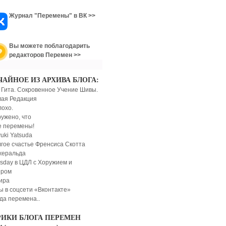
Журнал "Перемены" в ВК >>
Вы можете поблагодарить
редакторов Перемен >>
ЧАЙНОЕ ИЗ АРХИВА БЛОГА:
 Гита. Сокровенное Учение Шивы.
ая Редакция
лохо.
ужено, что
 перемены!
uki Yatsuda
гое счастье Френсиса Скотта
жеральда
sday в ЦДЛ с Хоружием и
ером
ира
ы в соцсети «Вконтакте»
яда перемена..
РИКИ БЛОГА ПЕРЕМЕН