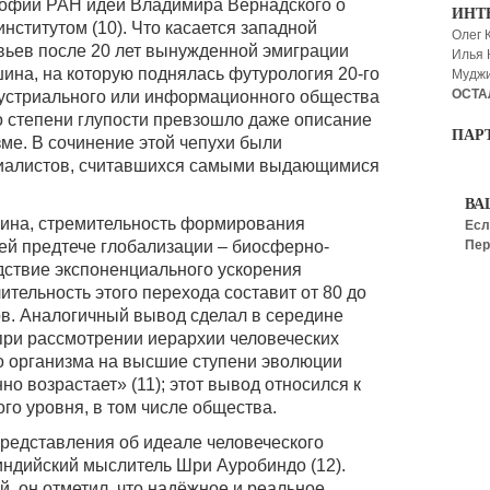
софии РАН идеи Владимира Вернадского о
ИНТ
институтом (10). Что касается западной
Олег 
вьев после 20 лет вынужденной эмиграции
Илья
шина, на которую поднялась футурология 20-го
Мудж
ОСТА
дустриального или информационного общества
по степени глупости превзошло даже описание
ПАР
ме. В сочинение этой чепухи были
циалистов, считавшихся самыми выдающимися
ВА
ина, стремительность формирования
Есл
ей предтече глобализации – биосферно-
Пер
дствие экспоненциального ускорения
тельность этого перехода составит от 80 до
дов. Аналогичный вывод сделал в середине
при рассмотрении иерархии человеческих
о организма на высшие ступени эволюции
но возрастает» (11); этот вывод относился к
го уровня, в том числе общества.
представления об идеале человеческого
ндийский мыслитель Шри Ауробиндо (12).
, он отметил, что надёжное и реальное