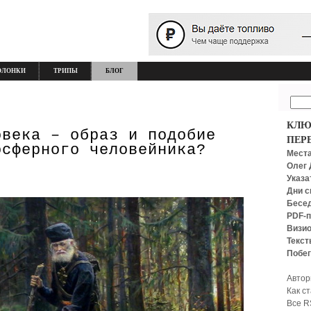
ОЛОНКИ
ТРИПЫ
БЛОГ
КЛЮ
овека – образ и подобие
ПЕР
осферного человейника?
Места
Олег 
Указа
Дни с
Бесед
PDF-п
Визио
Текст
Побег
Автор
Как с
Все R