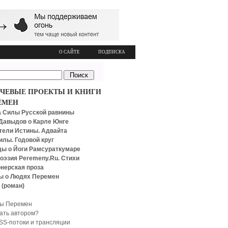
О САЙТЕ
ПОДПИСКА
ЧЕВЫЕ ПРОЕКТЫ И КНИГИ
ЕМЕН
 Силы Русской равнины
Давыдов о Карле Юнге
тели Истины. Адвайта
илы. Годовой круг
ы о Йоги Рамсураткумаре
оэзия Peremeny.Ru. Стихи
нерская проза
ы о Людях Перемен
 (роман)
ы Перемен
тать автором?
SS-потоки и трансляции