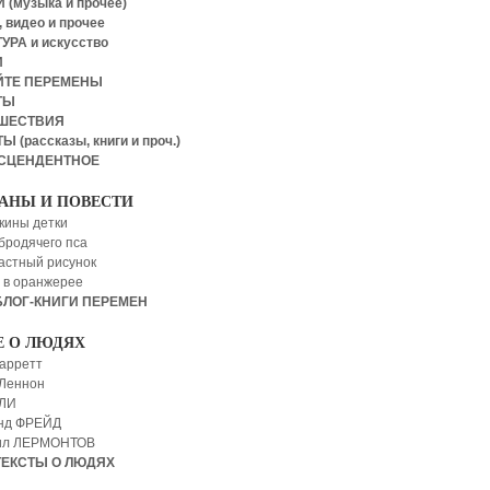
 (музыка и прочее)
 видео и прочее
УРА и искусство
И
ЙТЕ ПЕРЕМЕНЫ
ТЫ
ШЕСТВИЯ
Ы (рассказы, книги и проч.)
СЦЕНДЕНТНОЕ
АНЫ И ПОВЕСТИ
кины детки
бродячего пса
астный рисунок
 в оранжерее
БЛОГ-КНИГИ ПЕРЕМЕН
Е О ЛЮДЯХ
арретт
Леннон
 ЛИ
нд ФРЕЙД
ил ЛЕРМОНТОВ
ТЕКСТЫ О ЛЮДЯХ