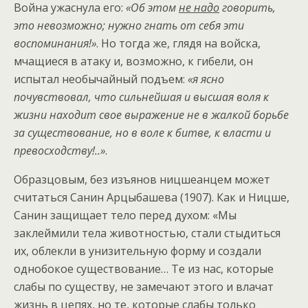
Война ужаснула его:
«Об этом
не надо
говорить,
это невозможно; нужно гнать от себя эти
воспоминания!»
. Но тогда же, глядя на войска,
мчащиеся в атаку и, возможно, к гибели, он
испытал необычайный подъем:
«я ясно
почувствовал, что сильнейшая и высшая воля к
жизни находит свое выражение не в жалкой борьбе
за существование, но в воле к битве, к власти и
превосходству!..»
.
Образцовым, без изъянов ницшеанцем может
считаться Санин Арцыбашева (1907). Как и Ницше,
Санин защищает тело перед духом: «Мы
заклеймили тела животностью, стали стыдиться
их, облекли в унизительную форму и создали
однобокое существование… Те из нас, которые
слабы по существу, не замечают этого и влачат
жизнь в цепях, но те, которые слабы только