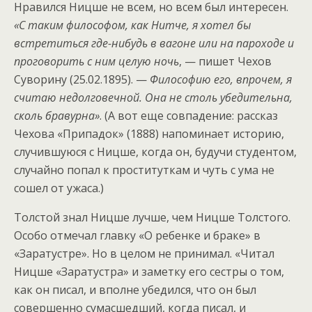
Нравился Ницше не всем, но всем был интересен.
«С таким философом, как Нитче, я хотел бы
встретиться где-нибудь в вагоне или на пароходе и
проговорить с ним целую ночь
, — пишет Чехов
Суворину (25.02.1895). —
Философию его, впрочем, я
считаю недолговечной. Она не столь убедительна,
сколь бравурна»
. (А вот еще совпадение: рассказ
Чехова «Припадок» (1888) напоминает историю,
случившуюся с Ницше, когда он, будучи студентом,
случайно попал к проституткам и чуть с ума не
сошел от ужаса.)
Толстой знал Ницше лучше, чем Ницше Толстого.
Особо отмечал главку «О ребенке и браке» в
«Заратустре». Но в целом не принимал. «Читал
Ницше «Заратустра» и заметку его сестры о том,
как он писал, и вполне убедился, что он был
совершенно сумасшедший, когда писал, и