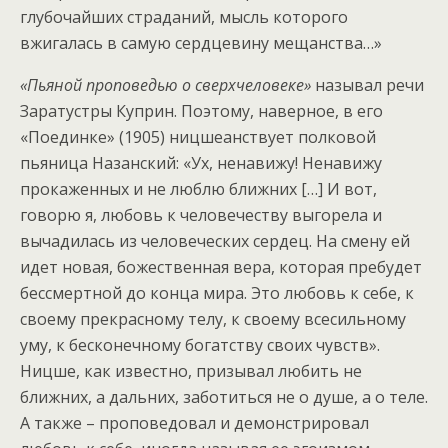
глубочайших страданий, мысль которого
вжигалась в самую сердцевину мещанства…»
«Пьяной проповедью о сверхчеловеке»
называл речи
Заратустры Куприн. Поэтому, наверное, в его
«Поединке» (1905) ницшеанствует полковой
пьяница Назанский: «Ух, ненавижу! Ненавижу
прокаженных и не люблю ближних […] И вот,
говорю я, любовь к человечеству выгорела и
вычадилась из человеческих сердец. На смену ей
идет новая, божественная вера, которая пребудет
бессмертной до конца мира. Это любовь к себе, к
своему прекрасному телу, к своему всесильному
уму, к бесконечному богатству своих чувств».
Ницше, как известно, призывал любить не
ближних, а дальних, заботиться не о душе, а о теле.
А также – проповедовал и демонстрировал