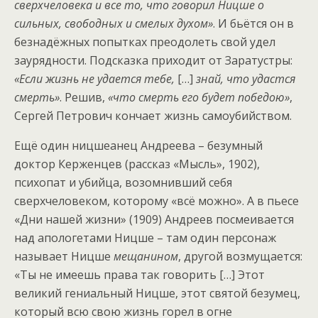
сверхчеловека и все то, что говорил Ницше о
сильных, свободных и смелых духом»
. И бьётся он в
безнадёжных попытках преодолеть свой удел
заурядности. Подсказка приходит от Заратустры:
«Если жизнь не удается тебе,
[…]
знай, что удастся
смерть»
. Решив,
«что смерть его будет победою»
,
Сергей Петрович кончает жизнь самоубийством.
Ещё один ницшеанец Андреева – безумный
доктор Керженцев (рассказ «Мысль», 1902),
психопат и убийца, возомнивший себя
сверхчеловеком, которому «всё можно». А в пьесе
«Дни нашей жизни» (1909) Андреев посмеивается
над апологетами Ницше – там один персонаж
называет Ницше
мещанином
, другой возмущается:
«Ты не имеешь права так говорить […] Этот
великий гениальный Ницше, этот святой безумец,
который всю свою жизнь горел в огне