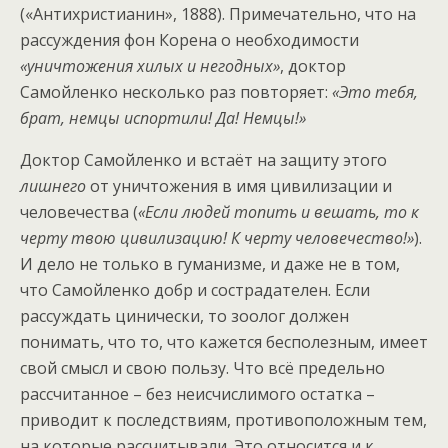
(«Антихристианин», 1888). Примечательно, что на
рассуждения фон Корена о необходимости
«уничтожения хилых и негодных»
, доктор
Самойленко несколько раз повторяет:
«Это тебя,
брат, немцы испортили! Да! Немцы!»
Доктор Самойленко и встаёт на защиту этого
лишнего
от уничтожения в имя цивилизации и
человечества (
«Если людей топить и вешать, то к
черту твою цивилизацию! К черту человечество!»
).
И дело не только в гуманизме, и даже не в том,
что Самойленко добр и сострадателен. Если
рассуждать цинически, то зоолог должен
понимать, что то, что кажется бесполезным, имеет
свой смысл и свою пользу. Что всё предельно
рассчитанное – без неисчислимого остатка –
приводит к последствиям, противоположным тем,
на которые рассчитывали. Это относится и к