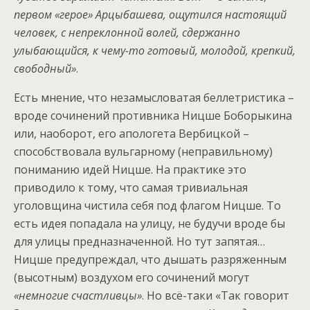
первом «герое» Арцыбашева, ощутился настоящий
человек, с непреклонной волей, сдержанно
улыбающийся, к чему-то готовый, молодой, крепкий,
свободный»
.
Есть мнение, что незамысловатая беллетристика –
вроде сочинений противника Ницше Боборыкина
или, наоборот, его апологета Вербицкой –
способствовала вульгарному (неправильному)
пониманию идей Ницше. На практике это
приводило к тому, что самая тривиальная
уголовщина чистила себя под флагом Ницше. То
есть идея попадала на улицу, не будучи вроде бы
для улицы предназначенной. Но тут запятая…
Ницше предупреждал, что дышать разряженным
(высотным) воздухом его сочинений могут
«немногие счастливцы»
. Но всё-таки «Так говорит