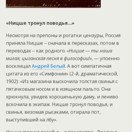
«Ницше тронул поводья…»
Несмотря на препоны и рогатки цензуры, Россия
приняла Ницше – сначала в пересказах, потом в
переводах – как родного.
«Ницше — ты наша
милая, цыганская песня в философии!»
, — упоенно
восклицал
Андрей Белый
. А вот симпатичная
цитата из его «Симфонии» (2-й, драматической,
1902): «Из магазина выскочила толстая свинья с
пятачковым носом и в изящном пальто. Она
хрюкнула, увидев хорошенькую даму, и лениво
вскочила в экипаж. Ницше тронул поводья, и
свинья, везомая рысаками, отирала пот,
выступивший на лбу».