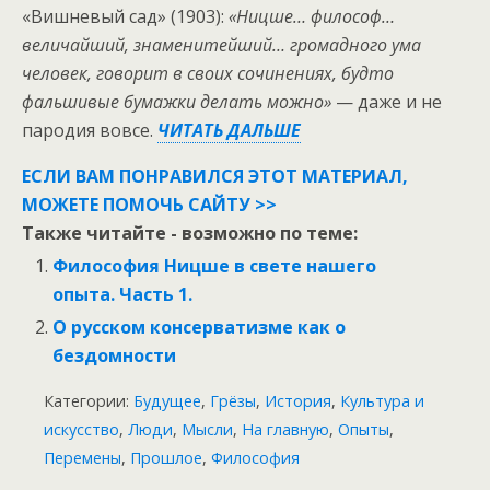
«Вишневый сад» (1903):
«Ницше… философ…
величайший, знаменитейший… громадного ума
человек, говорит в своих сочинениях, будто
фальшивые бумажки делать можно»
— даже и не
пародия вовсе.
ЧИТАТЬ ДАЛЬШЕ
ЕСЛИ ВАМ ПОНРАВИЛСЯ ЭТОТ МАТЕРИАЛ,
МОЖЕТЕ ПОМОЧЬ САЙТУ >>
Также читайте - возможно по теме:
Философия Ницше в свете нашего
опыта. Часть 1.
О русском консерватизме как о
бездомности
Категории:
Будущее
,
Грёзы
,
История
,
Культура и
искусство
,
Люди
,
Мысли
,
На главную
,
Опыты
,
Перемены
,
Прошлое
,
Философия