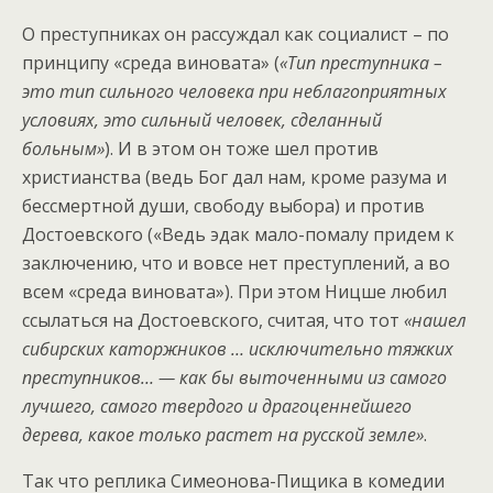
О преступниках он рассуждал как социалист – по
принципу «среда виновата» (
«Тип преступника –
это тип сильного человека при неблагоприятных
условиях, это сильный человек, сделанный
больным»
). И в этом он тоже шел против
христианства (ведь Бог дал нам, кроме разума и
бессмертной души, свободу выбора) и против
Достоевского («Ведь эдак мало-помалу придем к
заключению, что и вовсе нет преступлений, а во
всем «среда виновата»). При этом Ницше любил
ссылаться на Достоевского, считая, что тот
«нашел
сибирских каторжников … исключительно тяжких
преступников… — как бы выточенными из самого
лучшего, самого твердого и драгоценнейшего
дерева, какое только растет на русской земле»
.
Так что реплика Симеонова-Пищика в комедии