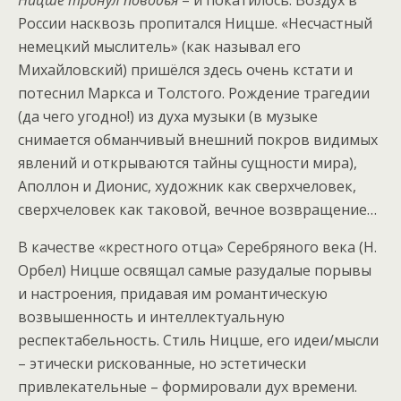
Ницше тронул поводья
– и покатилось. Воздух в
России насквозь пропитался Ницше. «Несчастный
немецкий мыслитель» (как называл его
Михайловский) пришёлся здесь очень кстати и
потеснил Маркса и Толстого. Рождение трагедии
(да чего угодно!) из духа музыки (в музыке
снимается обманчивый внешний покров видимых
явлений и открываются тайны сущности мира),
Аполлон и Дионис, художник как сверхчеловек,
сверхчеловек как таковой, вечное возвращение…
В качестве «крестного отца» Серебряного века (Н.
Орбел) Ницше освящал самые разудалые порывы
и настроения, придавая им романтическую
возвышенность и интеллектуальную
респектабельность. Стиль Ницше, его идеи/мысли
– этически рискованные, но эстетически
привлекательные – формировали дух времени.