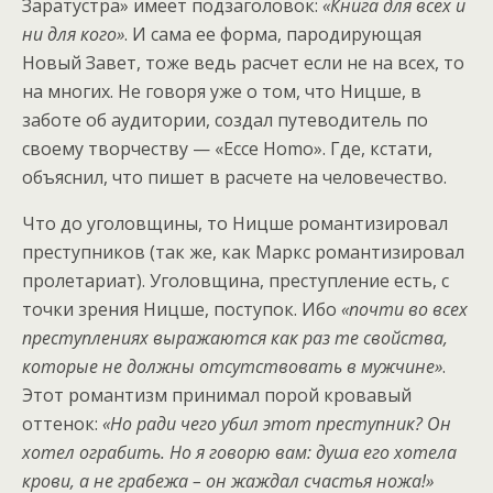
Заратустра» имеет подзаголовок:
«Книга для всех и
ни для кого»
. И сама ее форма, пародирующая
Новый Завет, тоже ведь расчет если не на всех, то
на многих. Не говоря уже о том, что Ницше, в
заботе об аудитории, создал путеводитель по
своему творчеству — «Ecce Homo». Где, кстати,
объяснил, что пишет в расчете на человечество.
Что до уголовщины, то Ницше романтизировал
преступников (так же, как Маркс романтизировал
пролетариат). Уголовщина, преступление есть, с
точки зрения Ницше, поступок. Ибо
«почти во всех
преступлениях выражаются как раз те свойства,
которые не должны отсутствовать в мужчине»
.
Этот романтизм принимал порой кровавый
оттенок:
«Но ради чего убил этот преступник? Он
хотел ограбить. Но я говорю вам: душа его хотела
крови, а не грабежа – он жаждал счастья ножа!»