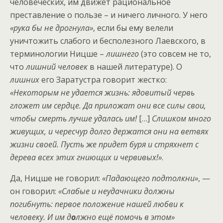
человеческих, им движет рациональное
преставление о пользе – и ничего личного. У него
«рука бы не дрогнула»
, если бы ему велели
уничтожить слабого и бесполезного Лаевского, в
терминологии Ницше –
лишнего
(это совсем не то,
что
лишний человек
в нашей литературе). О
лишних
его Заратустра говорит жестко:
«Некоторым не удается жизнь: ядовитый червь
гложет им сердце. Да приложат они все силы свои,
чтобы смерть лучше удалась им!
[…]
Слишком много
живущих, и чересчур долго держатся они на ветвях
жизни своей. Пусть же придет буря и стряхнет с
дерева всех этих гниющих и червивых!»
.
Да, Ницше не говорил:
«Падающего подтолкни»
, —
он говорил:
«Слабые и неудачники должны
погибнуть: первое положение нашей любви к
человеку. И им д
о
лжно ещё помочь в этом»