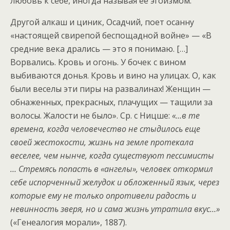
любовь к себе, иногда называя ее эгоизмом.
Другой алкаш и циник, Осадчий, поет осанну
«настоящей свирепой беспощадной войне» — «В
средние века дрались — это я понимаю. […]
Ворвались. Кровь и огонь. У бочек с вином
выбиваются донья. Кровь и вино на улицах. О, как
были веселы эти пиры на развалинах! Женщин —
обнаженных, прекрасных, плачущих — тащили за
волосы. Жалости не было». Ср. с Ницше:
«…в те
времена, когда человечество не стыдилось еще
своей жестокости, жизнь на земле протекала
веселее, чем нынче, когда существуют пессимисты
… Стремясь попасть в «ангелы», человек откормил
себе испорченный желудок и обложенный язык, через
которые ему не только опротивели радость и
невинность зверя, но и сама жизнь утратила вкус…»
(«Генеалогия морали», 1887).