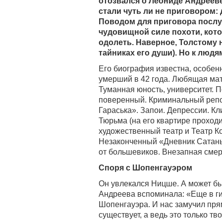
отозвался о Леониде Андрееве
стали чуть ли не приговором: 
Поводом для приговора послуж
чудовищной силе похоти, котор
одолеть. Наверное, Толстому н
тайниках его души). Но к люд
Его биография известна, особенн
умерший в 42 года. Любящая мать
Туманная юность, университет. 
поверенный. Криминальный репо
Гараська». Запои. Депрессии. Кл
Тюрьма (на его квартире прохо
художественный театр и Театр К
Незаконченный «Дневник Сатаны»
от большевиков. Внезапная смерт
Споря с Шопенгауэром
Он увлекался Ницше. А может бы
Андреева вспоминала: «Еще в гим
Шопенгауэра. И нас замучил прям
существует, а ведь это только тв