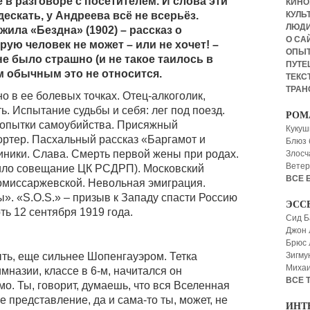
 в разговоре с посетителем. И слова эти
КИНО,
дескать, у Андреева всё не всерьёз.
КУЛЬТ
ЛЮД
ила «Бездна» (1902) – рассказ о
О СА
ую человек не может – или не хочет! –
ОПЫ
е было страшно (и не такое таилось в
ПУТЕ
ям обычным это не относится.
ТЕКСТ
ТРАН
о в ее болевых точках. Отец-алкоголик,
. Испытание судьбы и себя: лег под поезд.
РОМ
Попытки самоубийства. Присяжный
Кукуш
ртер. Пасхальный рассказ «Баргамот и
Блюз 
иники. Слава. Смерть первой жены при родах.
Злосч
Ветер
дило совещание ЦК РСДРП). Московский
ВСЕ 
омиссаржевской. Невольная эмиграция.
. «S.O.S.» – призыв к Западу спасти Россию
ЭСС
ь 12 сентября 1919 года.
Сид Б
Джон 
Брюс
ть, еще сильнее Шопенгауэром. Тетка
Зигму
Миха
назии, классе в 6-м, начитался он
ВСЕ 
о. Ты, говорит, думаешь, что вся Вселенная
ое представление, да и сама-то ты, может, не
ИНТ