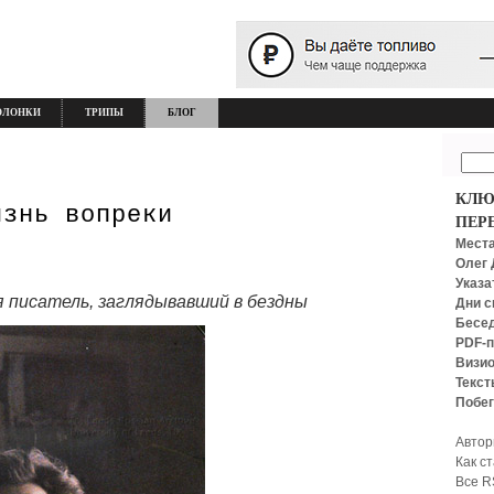
ОЛОНКИ
ТРИПЫ
БЛОГ
КЛЮ
изнь вопреки
ПЕР
Места
Олег 
Указа
ся писатель, заглядывавший в бездны
Дни с
Бесед
PDF-п
Визио
Текст
Побег
Автор
Как с
Все R