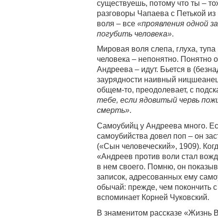
существуешь, потому что ты – то
разговоры Чапаева с Петькой из
воля – все
«проявления одной з
погубить человека»
.
Мировая воля слепа, глуха, тупа
человека – непонятно. Понятно о
Андреева – идут. Бьется в (безн
заурядности наивный ницшеанец (
общем-то, преодолевает, с подск
тебе, если ядовитый червь пож
смерть»
.
Самоубийц у Андреева много. Ес
самоубийства довел поп – он за
(«Сын человеческий», 1909). Ко
«Андреев против воли стал вожд
в нем своего. Помню, он показы
записок, адресованных ему само
обычай: прежде, чем покончить с
вспоминает Корней Чуковский.
В знаменитом рассказе «Жизнь В