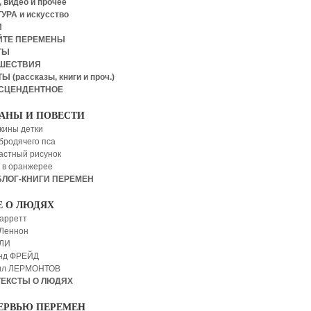
 видео и прочее
УРА и искусство
И
ЙТЕ ПЕРЕМЕНЫ
ТЫ
ШЕСТВИЯ
Ы (рассказы, книги и проч.)
СЦЕНДЕНТНОЕ
АНЫ И ПОВЕСТИ
кины детки
бродячего пса
астный рисунок
 в оранжерее
БЛОГ-КНИГИ ПЕРЕМЕН
Е О ЛЮДЯХ
арретт
Леннон
 ЛИ
нд ФРЕЙД
ил ЛЕРМОНТОВ
ТЕКСТЫ О ЛЮДЯХ
ЕРВЬЮ ПЕРЕМЕН