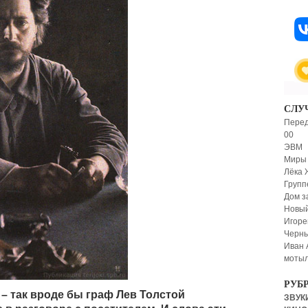
СЛУ
Перед
00
ЭВМ
Миры 
Лёка 
Групп
Дом з
Новый
Игоре
Черны
Иван 
мотыл
РУБ
, – так вроде бы граф Лев Толстой
ЗВУКИ