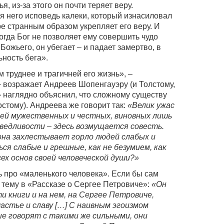
, из-за этого он почти теряет веру.
я него исповедь калеки, который изнасиловал
е странным образом укрепляет его веру. И
когда Бог не позволяет ему совершить чудо
Божьего, он убегает – и падает замертво, в
ность бега».
м труднее и трагичней его жизнь», –
– возражает Андреев Шопенгауэру (и Толстому,
» наглядно объяснил, что сложному существу
остому). Андреева же говорит так:
«Велик ужас
дей мужественных и честных, виновных лишь
аведливости – здесь возмущается совесть.
 она захлестывает горло людей слабых и
ся слабые и грешные, как не безумием, как
ех основ своей человеческой души?»
 про «маленького человека». Если бы сам
 тему в «Рассказе о Сергее Петровиче»:
«Он
и книги и на нем, на Сергее Петровиче,
астье и славу […] С наивным эгоизмом
е говорят с такими же сильными, они