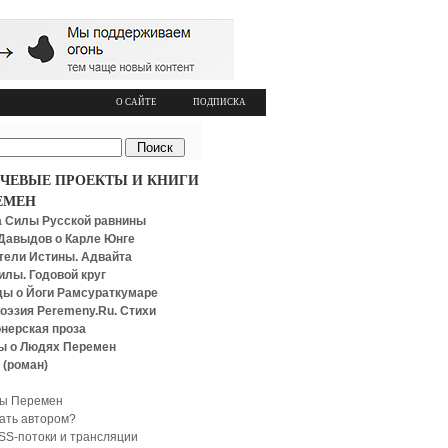
О САЙТЕ
ПОДПИСКА
ЧЕВЫЕ ПРОЕКТЫ И КНИГИ
ЕМЕН
 Силы Русской равнины
Давыдов о Карле Юнге
тели Истины. Адвайта
илы. Годовой круг
ы о Йоги Рамсураткумаре
оэзия Peremeny.Ru. Стихи
нерская проза
ы о Людях Перемен
 (роман)
ы Перемен
тать автором?
SS-потоки и трансляции