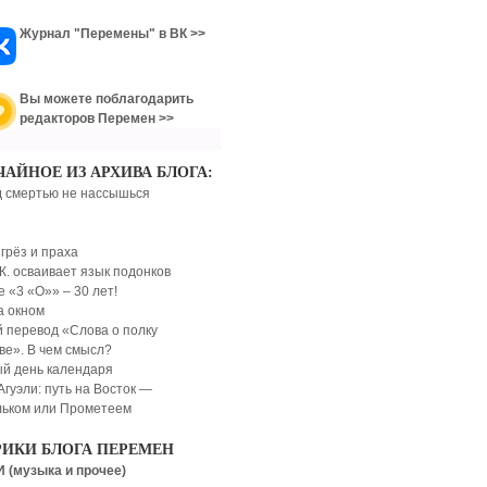
Журнал "Перемены" в ВК >>
Вы можете поблагодарить
редакторов Перемен >>
ЧАЙНОЕ ИЗ АРХИВА БЛОГА:
 смертью не нассышься
грёз и праха
Ж. осваивает язык подонков
е «3 «О»» – 30 лет!
а окном
 перевод «Слова о полку
ве». В чем смысл?
й день календаря
Агуэли: путь на Восток —
ьком или Прометеем
РИКИ БЛОГА ПЕРЕМЕН
 (музыка и прочее)