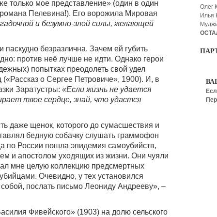
же только мое представление» (один в один
Олег 
 романа Пелевина!). Его ворожила Мировая
Илья
агадочной и безумно-злой силы, желающей
Мудж
ОСТА
 и паскудно безразлична. Зачем ей губить
ПАР
дно: против неё лучше не идти. Однако герои
адежных) попытках преодолеть свой удел
«Рассказ о Сергее Петровиче», 1900). И, в
ВА
азки Заратустры:
«Если жизнь не удается
Есл
ирает твое сердце, знай, что удастся
Пер
ть даже щенок, которого до сумасшествия и
ставлял бедную собачку слушать граммофон
гда по России пошла эпидемия самоубийств,
ем и апостолом уходящих из жизни. Они чуяли
вал мне целую коллекцию предсмертных
убийцами. Очевидно, у тех установился
 собой, послать письмо Леониду Андрееву», –
асилия Фивейского» (1903) на долю сельского