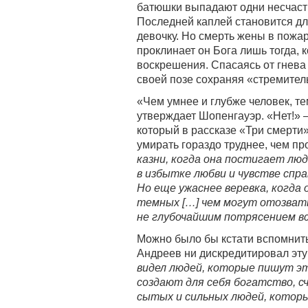
батюшки выпадают одни несчастья
Последней каплей становится дл
девочку. Но смерть жены в пожар
проклинает он Бога лишь тогда, 
воскрешения. Спасаясь от гнева 
своей позе сохраняя «стремитель
«Чем умнее и глубже человек, те
утверждает Шопенгауэр. «Нет!» 
который в рассказе «Три смерти
умирать гораздо труднее, чем пр
казни, когда она постигает лю
в избытке любви и чувстве спр
Но еще ужаснее веревка, когда
темных […] чем могут отозвать
не глубочайшим потрясением вс
Можно было бы кстати вспомнить
Андреев ни дискредитировал эту
видел людей, которые пишут эт
создают для себя богатство, сч
сытых и сильных людей, которы