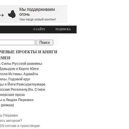
О САЙТЕ
ПОДПИСКА
ЧЕВЫЕ ПРОЕКТЫ И КНИГИ
ЕМЕН
 Силы Русской равнины
Давыдов о Карле Юнге
тели Истины. Адвайта
илы. Годовой круг
ы о Йоги Рамсураткумаре
оэзия Peremeny.Ru. Стихи
нерская проза
ы о Людях Перемен
 (роман)
ы Перемен
тать автором?
SS-потоки и трансляции