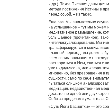
и др.). Такие Писания даны для 
метода постижения Истины в пра
перед собой, – из таких.
Еще раз. Мы внимательно слушае
на услышанное – тут мы можем не
медитативное размышление, кото
услышанное (прочитанное). Так
интеллектуализирование. Мы име
трансформируется в молчаливое с
плавный переход: мы должны бук
всем своим вниманием проследов
раствориться в Нем, слиться с н
уже нидидьясана, или «ведантич
мгновенно, без превращения в пр
сущности, само по себе внимател
пытаться слишком анализировать
медитация, недвойственная медит
достаточно одной или двух строч
Себя за пределами ума и тела, С
«Суть Йоги Васиштхи» — это сра