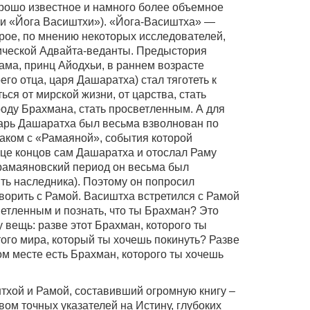
хорошо известное и намного более объемное
и «Йога Васиштхи»). «Йога-Васиштха» —
рое, по мнению некоторых исследователей,
ической Адвайта-веданты. Предыстория
Рама, принц Айодхьи, в раннем возрасте
го отца, царя Дашаратха) стал тяготеть к
ься от мирской жизни, от царства, стать
оду Брахмана, стать просветленным. А для
 Царь Дашаратха был весьма взволнован по
знаком с «Рамаяной», события которой
онце концов сам Дашаратха и отослал Раму
орамаяновский период он весьма был
ть наследника). Поэтому он попросил
ворить с Рамой. Васиштха встретился с Рамой
ветленным и познать, что ты Брахман? Это
 вещь: разве этот Брахман, которого ты
того мира, который ты хочешь покинуть? Разве
угом месте есть Брахман, которого ты хочешь
тхой и Рамой, составивший огромную книгу –
вом точных указателей на Истину, глубоких