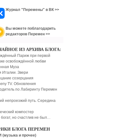
Журнал "Перемены" в ВК >>
Вы можете поблагодарить
редакторов Перемен >>
ЧАЙНОЕ ИЗ АРХИВА БЛОГА:
ждённый Париж при первой
ке освобождённой любви
нная Муза
и Италии. Звери
цание созерцания
eny TV. Обновления
одитель по Лабиринту Перемен
ий непроезжий путь. Середина
еческий компостер
 богат, но счастлив не был…
РИКИ БЛОГА ПЕРЕМЕН
 (музыка и прочее)