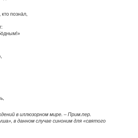
 кто позна́л,
т:
бо́дным!»
,
,
ь,
дений в иллюзорном мире. – Прим.пер.
душа», в данном случае синоним для «святого