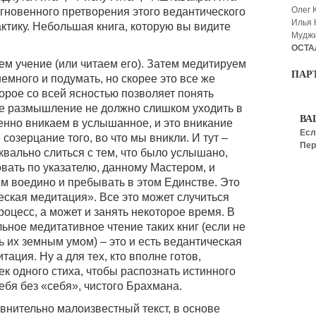
Олег 
мгновенного претворения этого ведантического
Илья
ктику. Небольшая книга, которую вы видите
Мудж
ОСТА
м учение (или читаем его). Затем медитируем
ПАР
много и подумать, но скорее это все же
рое со всей ясностью позволяет понять
ое размышление не должно слишком уходить в
ВА
нно вникаем в услышанное, и это вникание
Есл
озерцание того, во что мы вникли. И тут –
Пер
вально слиться с тем, что было услышано,
ать по указателю, данному Мастером, и
им воедино и пребывать в этом Единстве. Это
еская медитация». Все это может случиться
оцесс, а может и занять некоторое время. В
ьное медитативное чтение таких книг (если не
 их земным умом) – это и есть ведантическая
ация. Ну а для тех, кто вполне готов,
ек одного стиха, чтобы распознать истинного
ебя без «себя», чистого Брахмана.
внительно малоизвестный текст, в основе