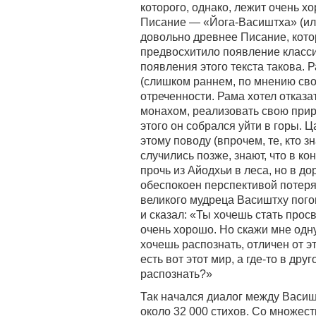
которого, однако, лежит очень 
Писание — «Йога-Васиштха» (ил
довольно древнее Писание, кото
предвосхитило появление класс
появления этого текста такова. 
(слишком раннем, по мнению свое
отреченности. Рама хотел отказат
монахом, реализовать свою прир
этого он собрался уйти в горы.
этому поводу (впрочем, те, кто 
случились позже, знают, что в к
прочь из Айодхьи в леса, но в д
обеспокоен перспективой потеря
великого мудреца Васиштху пого
и сказал: «Ты хочешь стать прос
очень хорошо. Но скажи мне одну
хочешь распознать, отличен от э
есть вот этот мир, а где-то в др
распознать?»
Так начался диалог между Васиш
около 32 000 стихов. Со множест