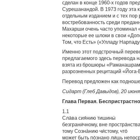
сделан в конце 1960-х годов п
Сурешанандой. В 1973 году эта
отдельным изданием и с тех пор 
востребованность среди предан
Махарши очень часто упоминал 
некоторые ее шлоки в свои «Доп
Том, что Есть» («Улладу Нарпаду
Именно этот подстрочный перев
предлагаемого здесь перевода 
взята из брошюры «Раманашрама»
разрозненных рецитаций «Йога-В
Перевод предложен как поднош
Сидарт (Глеб Давыдов), 20 июня 
Глава Первая. Беспристрастн
1.1
Сла́ва сия́нию тишины́
безграни́чному, вне простра́нства
тому Созна́нию чи́стому, что́
может быть по́знано ли́шь непоср