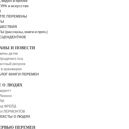
 видео и прочее
УРА и искусство
И
ЙТЕ ПЕРЕМЕНЫ
ТЫ
ШЕСТВИЯ
Ы (рассказы, книги и проч.)
СЦЕНДЕНТНОЕ
АНЫ И ПОВЕСТИ
кины детки
бродячего пса
астный рисунок
 в оранжерее
БЛОГ-КНИГИ ПЕРЕМЕН
Е О ЛЮДЯХ
арретт
Леннон
 ЛИ
нд ФРЕЙД
ил ЛЕРМОНТОВ
ТЕКСТЫ О ЛЮДЯХ
ЕРВЬЮ ПЕРЕМЕН