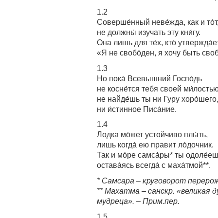
1.2
Соверше́нный неве́жда, как и то́т,
не должны́ изучать эту кни́гу.
Она лишь для те́х, кто́ утвержда́е
«Я не свобо́ден, я хочу быть сво
1.3
Но пока́ Всевышний Госпо́дь
не косне́тся тебя своей ми́лостью
не найде́шь ты ни Гуру хоро́шего
ни и́стинное Писа́ние.
1.4
Лодка мо́жет устойчиво плы́ть,
лишь когда́ ею правит ло́дочник.
Так и мо́ре самса́ры* ты одоле́еш
остава́ясь всегда́ с маха́тмой**.
* Самсара – круговорот перерож
** Махатма – санскр. «великая 
мудреца». – Прим.пер.
1.5