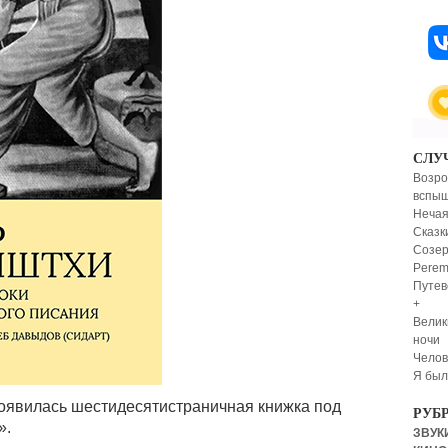
СЛУ
Возро
вспыш
Нечая
Сказк
Созер
Perem
Путев
+
Велик
ночи
Челов
Я был
появилась шестидесятистраничная книжка под
РУБ
».
ЗВУКИ