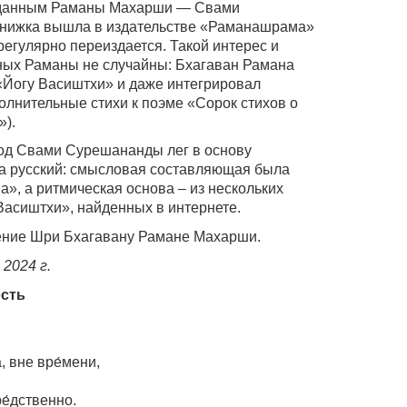
реданным Раманы Махарши — Свами
 книжка вышла в издательстве «Раманашрама»
регулярно переиздается. Такой интерес и
ных Раманы не случайны: Бхагаван Рамана
«Йогу Васиштхи» и даже интегрировал
олнительные стихи к поэме «Сорок стихов о
»).
од Свами Сурешананды лег в основу
на русский: смысловая составляющая была
, а ритмическая основа – из нескольких
асиштхи», найденных в интернете.
ение Шри Бхагавану Рамане Махарши.
2024 г.
ость
, вне вре́мени,
е́дственно.