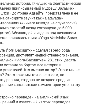
тельных историй, тянущих на фантастический
, обычно приписываемый мудрецу Вальмики,
иштхи» доктрина Адвайты представлена в ее
на санскрите звучит как «ajatavada»
-творения» («ничего никогда не случалось»).
лько столетий назад сокращена до 6 000
дитом) Абхинандой и издана под названием
озже появилась книга «Yoga Vasishtha Sara»,
ть.
уть Йоги Васиштхи» сделал своего рода
ссенции, дистиллят недвойственного знания,
чальной «Йога-Васиштхе». 231 стих, десять
и оставил за бортом все истории и
и указателей. Кто именно автор? Этого мы не
а? Этого тоже мы точно не знаем, но
но древняя, создана не позднее средних
 древние санскритские комментарии уже на эту
дстрочно переведен на английский язык
, ранний и известный из этих переводов