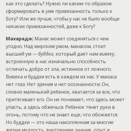
как это сделать? Нужно ли каким-то образом
сформировать в уме привязанность только к
Богу? Или же лучше, чтобы у нас не было вообще
никаких привязанностей, даже к Богу?
Махарадж:
Манас может соединяться с чем
угодно. Над мирским умом, манасом, стоит
высший ум —
буддхи
, который дает нам
вивеку
,
встроенную в нас изначально способность
отличать добро от зла, истинное от ложного.
Вивека и буддхи есть в каждом из нас. У манаса
нет глаз. Нет зрения и нет осознанности. Он,
словно маленький ребенок, хватается за все, что
притягивает его. Он не понимает, что здесь может
упасть, а здесь обжечься. Ребенок тянет руки в
огонь, потому что не знает еще, что обожжется.
Но буддхи — это наша накопленная за многие
жизни мудрость, внутреннее знание, опыт и