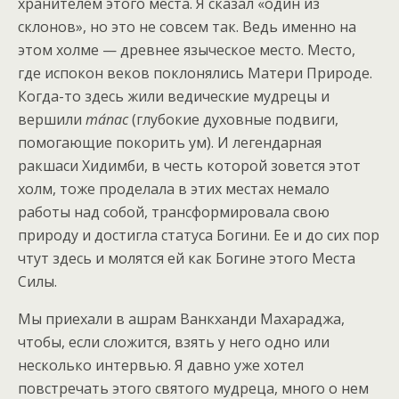
хранителем этого места. Я сказал «один из
склонов», но это не совсем так. Ведь именно на
этом холме — древнее языческое место. Место,
где испокон веков поклонялись Матери Природе.
Когда-то здесь жили ведические мудрецы и
вершили
та́пас
(глубокие духовные подвиги,
помогающие покорить ум). И легендарная
ракшаси Хидимби, в честь которой зовется этот
холм, тоже проделала в этих местах немало
работы над собой, трансформировала свою
природу и достигла статуса Богини. Ее и до сих пор
чтут здесь и молятся ей как Богине этого Места
Силы.
Мы приехали в ашрам Ванкханди Махараджа,
чтобы, если сложится, взять у него одно или
несколько интервью. Я давно уже хотел
повстречать этого святого мудреца, много о нем