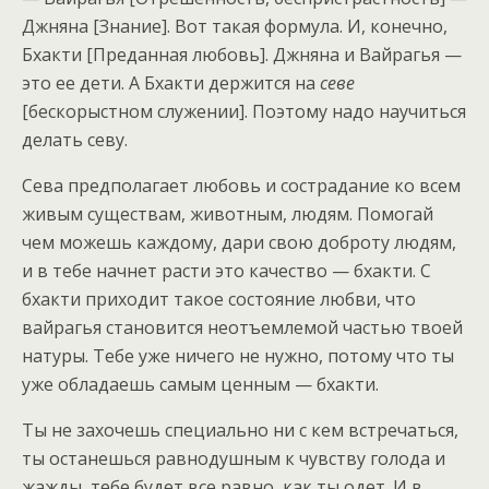
Джняна [Знание]. Вот такая формула. И, конечно,
Бхакти [Преданная любовь]. Джняна и Вайрагья —
это ее дети. А Бхакти держится на
севе
[бескорыстном служении]. Поэтому надо научиться
делать севу.
Сева предполагает любовь и сострадание ко всем
живым существам, животным, людям. Помогай
чем можешь каждому, дари свою доброту людям,
и в тебе начнет расти это качество — бхакти. С
бхакти приходит такое состояние любви, что
вайрагья становится неотъемлемой частью твоей
натуры. Тебе уже ничего не нужно, потому что ты
уже обладаешь самым ценным — бхакти.
Ты не захочешь специально ни с кем встречаться,
ты останешься равнодушным к чувству голода и
жажды, тебе будет все равно, как ты одет. И в