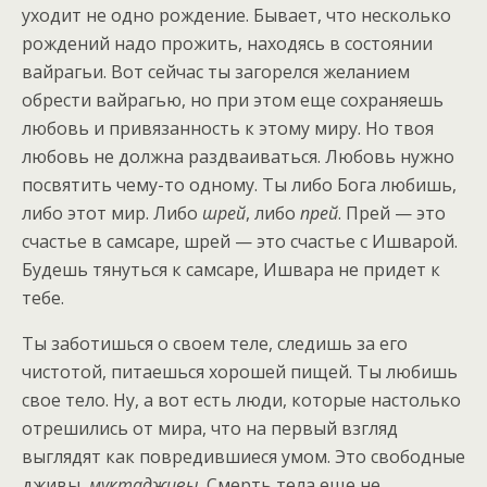
уходит не одно рождение. Бывает, что несколько
рождений надо прожить, находясь в состоянии
вайрагьи. Вот сейчас ты загорелся желанием
обрести вайрагью, но при этом еще сохраняешь
любовь и привязанность к этому миру. Но твоя
любовь не должна раздваиваться. Любовь нужно
посвятить чему-то одному. Ты либо Бога любишь,
либо этот мир. Либо
шрей
, либо
прей
. Прей — это
счастье в самсаре, шрей — это счастье с Ишварой.
Будешь тянуться к самсаре, Ишвара не придет к
тебе.
Ты заботишься о своем теле, следишь за его
чистотой, питаешься хорошей пищей. Ты любишь
свое тело. Ну, а вот есть люди, которые настолько
отрешились от мира, что на первый взгляд
выглядят как повредившиеся умом. Это свободные
дживы,
муктадживы
. Смерть тела еще не