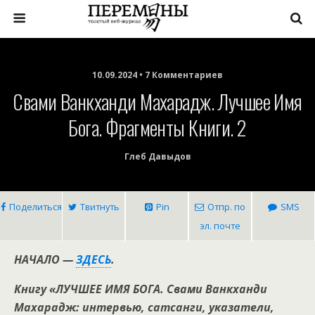
10.09.2024 • 7 Комментариев
Свами Ванкханди Махарадж. Лучшее Имя
Бога. Фрагменты Книги. 2
Глеб Давыдов
Поделиться
Твитнуть
Pin
Отпр. по
SMS
эл. почте
НАЧАЛО —
ЗДЕСЬ
.
Книгу «ЛУЧШЕЕ ИМЯ БОГА. Свами Ванкханди
Махарадж: интервью, сатсанги, указатели,