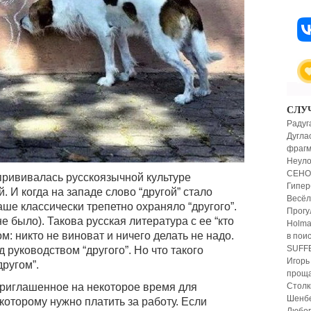
СЛУ
Радуг
Дугла
фрагм
Неул
СЕНОЙ
 прививалась русскоязычной культуре
Гипер
. И когда на западе слово “другой” стало
Весёл
аше классически трепетно охраняло “другого”.
Прогул
е было). Такова русская литература с ее “кто
Holma
ом: никто не виноват и ничего делать не надо.
в пои
SUFFE
руководством “другого”. Но что такого
Игорь
другом”.
проща
 Приглашенное на некоторое время для
Столк
Шенб
которому нужно платить за работу. Если