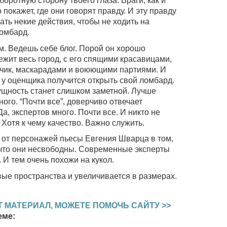
боротную сторону твоего глаза. Враги, как и
 покажет, где они говорят правду. И эту правду
ать некие действия, чтобы не ходить на
омбард.
м. Ведешь себе блог. Порой он хорошо
ежит весь город, с его спящими красавицами,
ьчик, маскарадами и воюющими партиями. И
 у оценщика получится открыть свой ломбард.
сущность станет слишком заметной. Лучше
ого. “Почти все”, доверчиво отвечает
а, экспертов много. Почти все. И никто не
 Хотя к чему качество. Важно служить.
 от персонажей пьесы Евгения Шварца в том,
 что они несвободны. Современные эксперты
 И тем очень похожи на кукол.
ые пространства и увеличивается в размерах.
 МАТЕРИАЛ, МОЖЕТЕ ПОМОЧЬ САЙТУ >>
еме: