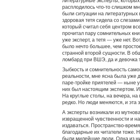
литературные эксперты, которых
расплодилось что-то слишком мно
были ситуации на литературных 
здоровая тетя сидела со слезам
который считал себя центром все
прочитал пару сомнительных книг
уже эксперт, а тетя — уже нет. В
было нечто большее, чем просто
странной второй сущности. В об
ломбард при ВШЭ, да и девочка т
Зыбкость и сомнительность самог
реальности, мне ясна была уже 
паре-тройке приятелей — ныне у
них был настоящим экспертом. И 
На круглые столы, на вечера, на
редко. Но люди меняются, и эта 
А эксперты возникали из мутнов
извращенной чувственности и на
издаваться. Пространство-время т
благодарные их читатели тоже. Н
были милейшие люди. Одна из н