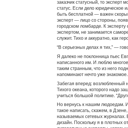
заказчик статусный, то эксперт 
статус. Если дело юридическое и
быть бесплатной — важен скорый
эксперт — лицо со стороны, поя
городском ломбарде. К эксперту
экспертом, не занимается саморе
служит. Тихо и аккуратно, как г
“В серьезных делах я тих,” — го
Я далеко не поклонница пьес Ев
написанного им. И люблю многое
таким странным, что из него по
напоминают нечто уже знакомое.
Забегая вперед: возлюбленный н
Тихого океана, которого надо за
учиться большой политике. “Друг
Но вернусь к нашим людоедам. И
такое написать, скажем, в Дзене
называемых сетевых журналах. Б
дизайн. Поскольку я в плотных о