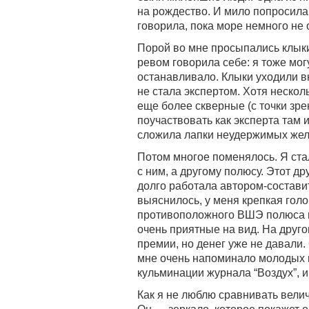
на рождество. И мило попросила 
говорила, пока море немного не о
Порой во мне просыпались клыки
ревом говорила себе: я тоже мог
останавливало. Клыки уходили вн
не стала экспертом. Хотя нескол
еще более скверные (с точки зр
поучаствовать как эксперта там 
сложила лапки неудержимых жел
Потом многое поменялось. Я ст
с ним, а другому полюсу. Этот д
долго работала автором-состави
выяснилось, у меня крепкая голо
противоположного ВШЭ полюса в
очень приятные на вид. На друг
премии, но денег уже не давали
мне очень напоминало молодых 
кульминации журнала “Воздух”, и
Как я не люблю сравнивать вели