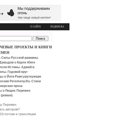
О САЙТЕ
ПОДПИСКА
ЧЕВЫЕ ПРОЕКТЫ И КНИГИ
ЕМЕН
 Силы Русской равнины
Давыдов о Карле Юнге
тели Истины. Адвайта
илы. Годовой круг
ы о Йоги Рамсураткумаре
оэзия Peremeny.Ru. Стихи
нерская проза
ы о Людях Перемен
 (роман)
ы Перемен
тать автором?
SS-потоки и трансляции