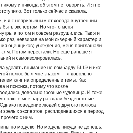
никому и никогда об этом не говорить. И я не
тступило. Вот только сейчас и сказала.
, и я с непривычным от холода внутренним
у быть экспертом! Но что-то меня
утрь, а потом и совсем разрушились. Так я и
ько раз, невзирая на мой скверный характер и
ения оценщиков) убеждения, меня приглашали
и сям. Потом перестали. Но еще раньше я
аний и самоизолировалась.
ала уделять внимание не ломбарду ВШЭ и иже
ругой полюс был мне знаком — я довольно
телем книг на определенные темы. Как
ва и психика, потому что возле
одились довольно грозные чудовища. И тоже
ом полюсе мне пару раз дали безденежные
. Однако поведение людей с другого полюса
и зрелых экспертов, расплодившихся в период
 прочего с ним.
чины по модулю. Но модуль никуда не денешь.