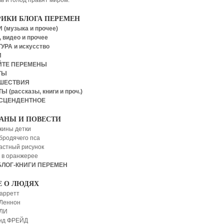
ь и голод правят миром.
РИКИ БЛОГА ПЕРЕМЕН
 (музыка и прочее)
 видео и прочее
УРА и искусство
И
ЙТЕ ПЕРЕМЕНЫ
ТЫ
ШЕСТВИЯ
Ы (рассказы, книги и проч.)
СЦЕНДЕНТНОЕ
АНЫ И ПОВЕСТИ
кины детки
бродячего пса
астный рисунок
 в оранжерее
БЛОГ-КНИГИ ПЕРЕМЕН
Е О ЛЮДЯХ
арретт
Леннон
 ЛИ
нд ФРЕЙД