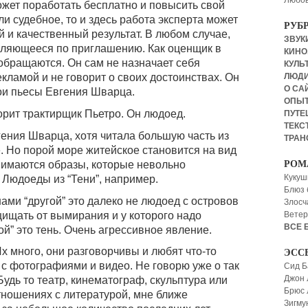
Любов
может поработать бесплатно и повысить свой
ли судебное, то и здесь работа эксперта может
РУБ
 и качественный результат. В любом случае,
ЗВУКИ
вляющееся по приглашению. Как оценщик в
КИНО,
 обращаются. Он сам не назначает себя
КУЛЬТ
кламой и не говорит о своих достоинствах. Он
ЛЮД
О СА
ерои пьесы Евгения Шварца.
ОПЫ
ворит трактирщик Пьетро. Он людоед.
ПУТЕ
ТЕКСТ
гения Шварца, хотя читала большую часть из
ТРАН
. Но порой море житейское становится на вид
днимаются образы, которые невольно
РОМ
Кукуш
 Людоеды из “Тени”, например.
Блюз 
ами “другой” это далеко не людоед с островов
Злосч
щищать от вымирания и у которого надо
Ветер
ВСЕ 
ой” это тень. Очень агрессивное явление.
х много, они разговорчивы и любят что-то
ЭСС
, с фотографиями и видео. Не говорю уже о так
Сид Б
Джон 
удь то театр, кинематограф, скульптура или
Брюс
тношениях с литературой, мне ближе
Зигму