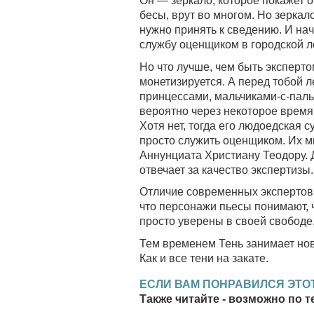
Он — зеркало, которое покажет о
бесы, врут во многом. Но зеркало
нужно принять к сведению. И нач
службу оценщиком в городской л
Но что лучше, чем быть эксперто
монетизируется. А перед тобой л
принцессами, мальчиками-с-пал
вероятно через некоторое время
Хотя нет, тогда его людоедская 
просто служить оценщиком. Их мн
Аннунциата Христиану Теодору. Д
отвечает за качество экспертизы.
Отличие современных экспертов
что персонажи пьесы понимают,
просто уверены в своей свободе.
Тем временем Тень занимает нов
Как и все тени на закате.
ЕСЛИ ВАМ ПОНРАВИЛСЯ ЭТОТ
Также читайте - возможно по т