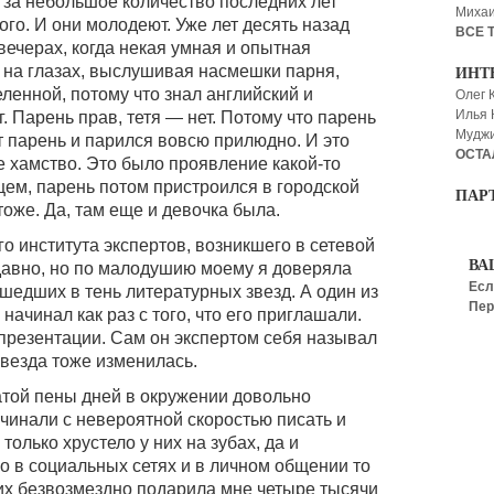
 за небольшое количество последних лет
Миха
го. И они молодеют. Уже лет десять назад
ВСЕ 
вечерах, когда некая умная и опытная
и на глазах, выслушивая насмешки парня,
ИНТ
ленной, потому что знал английский и
Олег 
Илья
. Парень прав, тетя — нет. Потому что парень
Мудж
от парень и парился вовсю прилюдно. И это
ОСТА
е хамство. Это было проявление какой-то
щем, парень потом пристроился в городской
ПАР
оже. Да, там еще и девочка была.
о института экспертов, возникшего в сетевой
ВА
давно, но по малодушию моему я доверяла
Есл
шедших в тень литературных звезд. А один из
Пер
начинал как раз с того, что его приглашали.
 презентации. Сам он экспертом себя называл
звезда тоже изменилась.
атой пены дней в окружении довольно
чинали с невероятной скоростью писать и
олько хрустело у них на зубах, да и
о в социальных сетях и в личном общении то
их безвозмездно подарила мне четыре тысячи