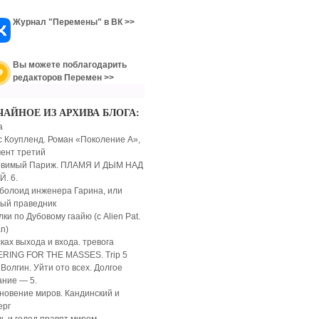
Журнал "Перемены" в ВК >>
Вы можете поблагодарить
редакторов Перемен >>
ЧАЙНОЕ ИЗ АРХИВА БЛОГА:
а
с Коупленд. Роман «Поколение А»,
ент третий
овимый Париж. ПЛАМЯ И ДЫМ НАД
. 6.
болоид инженера Гарина, или
ый праведник
ки по Дубовому гаайю (с Alien Pat.
n)
сках выхода и входа. тревога
RING FOR THE MASSES. Trip 5
 Волгин. Уйти ото всех. Долгое
ние — 5.
новение миров. Кандинский и
ерг