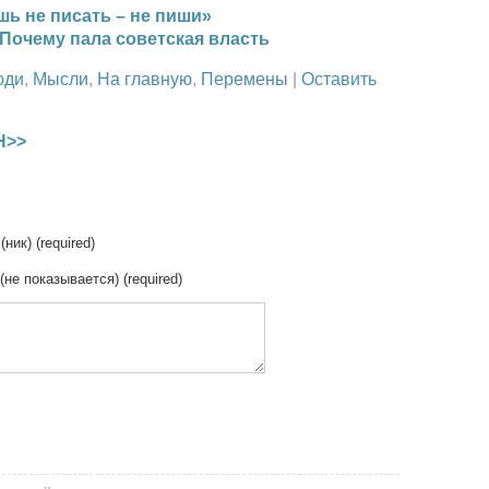
ь не писать – не пиши»
 Почему пала советская власть
юди
,
Мысли
,
На главную
,
Перемены
|
Оставить
Н>>
(ник) (required)
 (не показывается) (required)