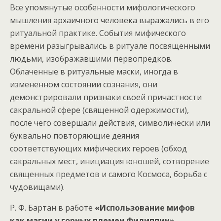
Все упомянутые особенности мифологического
мышления архаичного человека выражались в его
ритуальной практике. События мифического
времени разыгрывались в ритуале посвященными
людьми, изображавшими первопредков.
Облаченные в ритуальные маски, иногда в
измененном состоянии сознания, они
демонстрировали признаки своей причастности
сакральной сфере (священной одержимости),
после чего совершали действия, символически или
буквально повторяющие деяния
соответствующих мифических героев (обход
сакральных мест, инициация юношей, сотворение
священных предметов и самого Космоса, борьба с
чудовищами).
Р. Ф. Бартан в работе
«Использование мифов
как магии у горных племен Филиппин»