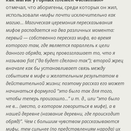
отмечал, что аборигены, среди которых он жил,
использовали
«мифы почти исключительно как
магию… Магическая церемония пересказывания
мифов распадается на два различных момента:
первый — собственно пересказ мифа, во время
которого там, где является параллель к цели
данного обряда, жрец провозглашает то, что я
называю fiat (“да будет сделано так”); второй жрец
вначале как бы устанавливает связь между
событием в мифе и желательным результатом в
действительной жизни; поэтому рассказ его может
начинаться формулой “это было так для того,
чтобы теперь произошло…” и т. д., или “это было
не в… (место, о котором говориться в мифе), а в
нашей деревне (название деревни, где происходит
обряд)”. Чем с большим чувством рассказываются
мифы, тем сильнее (по представлениям народа) их