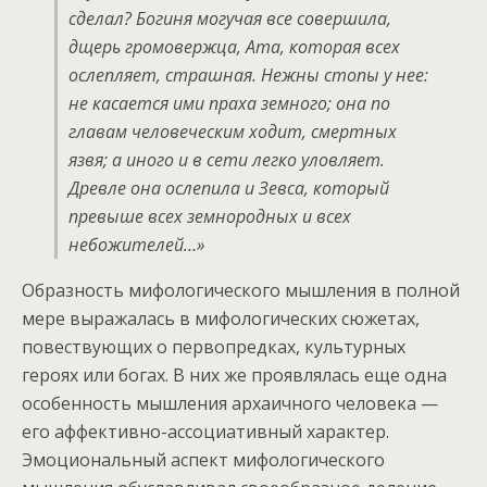
сделал? Богиня могучая все совершила,
дщерь громовержца, Ата, которая всех
ослепляет, страшная. Нежны стопы у нее:
не касается ими праха земного; она по
главам человеческим ходит, смертных
язвя; а иного и в сети легко уловляет.
Древле она ослепила и Зевса, который
превыше всех земнородных и всех
небожителей…»
Образность мифологического мышления в полной
мере выражалась в мифологических сюжетах,
повествующих о первопредках, культурных
героях или богах. В них же проявлялась еще одна
особенность мышления архаичного человека —
его аффективно-ассоциативный характер.
Эмоциональный аспект мифологического