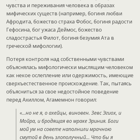
чувства и переживания человека в образах
мифических существ (например, богиня любви
Афродита, божество страха Фобос, богиня радости
Гефосина, бог ужаса Деймос, божество
сладострастья Филот, богиня безумия Ата в
греческой мифологии).
Потеря контроля над собственными чувствами
объяснялась мифологически мыслящим человеком
как некое ослепление или одержимость, имеющие
сверхъестественное происхождение. Так, пытаясь
объясниться за свое недостойное поведение
перед Ахиллом, Агамемнон говорил:
«…но не я, о ахейцы, виновен. Зевс Эгиох, и
Мойра, и бродящая во мраке Эриния. Боги
мой ум на совете наполнили мрачною
смутой в день злополучный… Что бы я