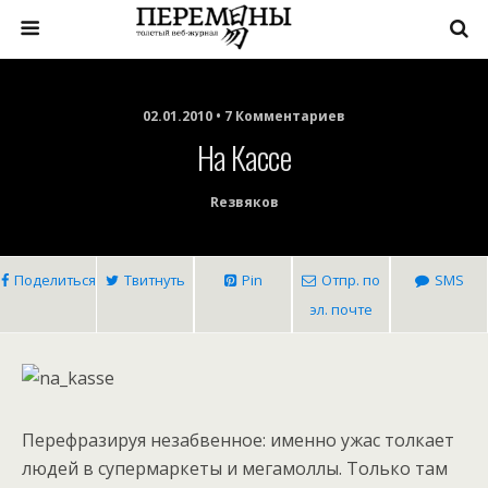
02.01.2010 • 7 Комментариев
На Кассе
Rезвяков
Поделиться
Твитнуть
Pin
Отпр. по
SMS
эл. почте
Перефразируя незабвенное: именно ужас толкает
людей в супермаркеты и мегамоллы. Только там