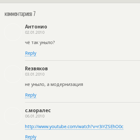
комментариев 7
Антонио
02.01.2010
чё так уныло?
Reply
Rезвяков
03.01.2010
не уныло, а модернизация
Reply
с.моралес
06.01.2010
http://www.youtube.com/watch?v=r3iYZSEhO0c
Reply