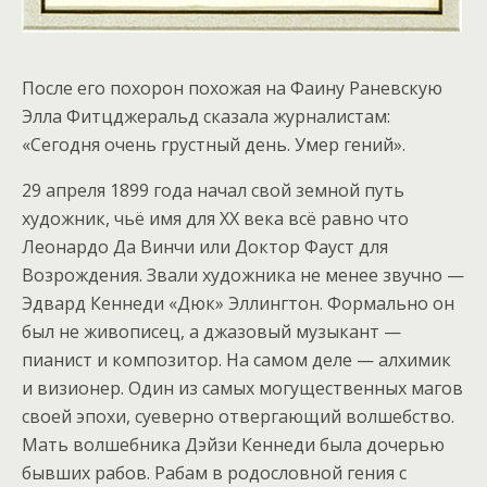
После его похорон похожая на Фаину Раневскую
Элла Фитцджеральд сказала журналистам:
«Сегодня очень грустный день. Умер гений».
29 апреля 1899 года начал свой земной путь
художник, чьё имя для XX века всё равно что
Леонардо Да Винчи или Доктор Фауст для
Возрождения. Звали художника не менее звучно —
Эдвард Кеннеди «Дюк» Эллингтон. Формально он
был не живописец, а джазовый музыкант —
пианист и композитор. На самом деле — алхимик
и визионер. Один из самых могущественных магов
своей эпохи, суеверно отвергающий волшебство.
Мать волшебника Дэйзи Кеннеди была дочерью
бывших рабов. Рабам в родословной гения с