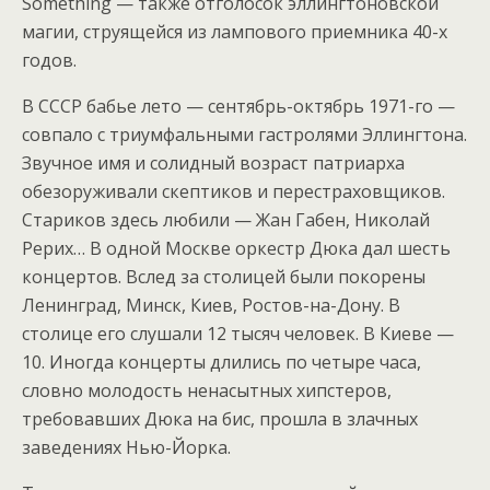
Something — также отголосок эллингтоновской
магии, струящейся из лампового приемника 40-х
годов.
В СССР бабье лето — сентябрь-октябрь 1971-го —
совпало с триумфальными гастролями Эллингтона.
Звучное имя и солидный возраст патриарха
обезоруживали скептиков и перестраховщиков.
Стариков здесь любили — Жан Габен, Николай
Рерих… В одной Москве оркестр Дюка дал шесть
концертов. Вслед за столицей были покорены
Ленинград, Минск, Киев, Ростов-на-Дону. В
столице его слушали 12 тысяч человек. В Киеве —
10. Иногда концерты длились по четыре часа,
словно молодость ненасытных хипстеров,
требовавших Дюка на бис, прошла в злачных
заведениях Нью-Йорка.