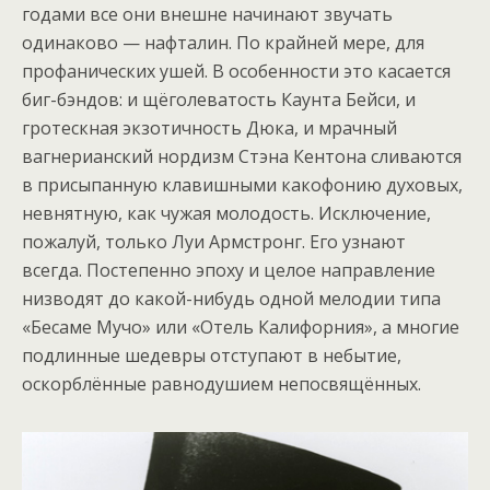
годами все они внешне начинают звучать
одинаково — нафталин. По крайней мере, для
профанических ушей. В особенности это касается
биг-бэндов: и щёголеватость Каунта Бейси, и
гротескная экзотичность Дюка, и мрачный
вагнерианский нордизм Стэна Кентона сливаются
в присыпанную клавишными какофонию духовых,
невнятную, как чужая молодость. Исключение,
пожалуй, только Луи Армстронг. Его узнают
всегда. Постепенно эпоху и целое направление
низводят до какой-нибудь одной мелодии типа
«Бесаме Мучо» или «Отель Калифорния», а многие
подлинные шедевры отступают в небытие,
оскорблённые равнодушием непосвящённых.