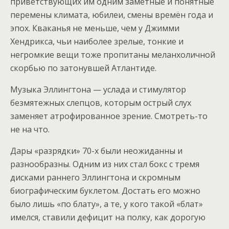
приветствующих им одним заметные и понятные
перемены климата, юбилеи, смены времён года и
эпох. Кваканья не меньше, чем у Джимми
Хендрикса, чьи наиболее зрелые, тонкие и
негромкие вещи тоже пропитаны меланхоличной
скорбью по затонувшей Атлантиде.
Музыка Эллингтона — услада и стимулятор
безмятежных слепцов, которым острый слух
заменяет атрофированное зрение. Смотреть-то
не на что.
Дары «разрядки» 70-х были неожиданны и
разнообразны. Одним из них стал бокс с тремя
дисками раннего Эллингтона и скромным
биографическим буклетом. Достать его можно
было лишь «по блату», а те, у кого такой «блат»
имелся, ставили дефицит на полку, как дорогую