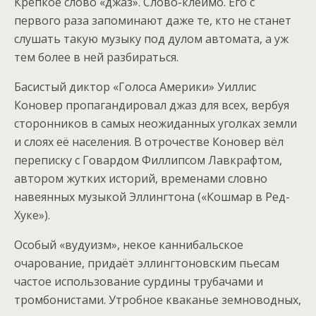
Крепкое слово «джаз». Слово-клеймо. Его с
первого раза запоминают даже те, кто не станет
слушать такую музыку под дулом автомата, а уж
тем более в ней разбираться.
Басистый диктор «Голоса Америки» Уиллис
Коновер пропагандировал джаз для всех, вербуя
сторонников в самых неожиданных уголках земли
и слоях её населения. В отрочестве Коновер вёл
переписку с Говардом Филлипсом Лавкрафтом,
автором жутких историй, временами словно
навеянных музыкой Эллингтона («Кошмар в Ред-
Хуке»).
Особый «вудуизм», некое каннибальское
очарование, придаёт эллингтоновским пьесам
частое использование сурдины трубачами и
тромбонистами. Утробное кваканье земноводных,