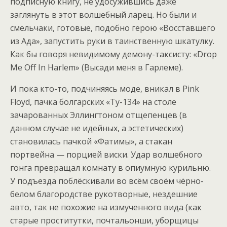
подписную книгу, не удосужившись даже
заглянуть в этот волшебный ларец. Но были и
смельчаки, готовые, подобно герою «Восставшего
из Ада», запустить руки в таинственную шкатулку.
Как бы говоря невидимому демону-таксисту: «Drop
Me Off In Harlem» (Высади меня в Гарлеме).
И пока кто-то, подчиняясь моде, вникал в Pink
Floyd, пачка болгарских «Ту-134» на столе
зачарованных Эллингтоном отщепенцев (в
данном случае не идейных, а эстетических)
становилась пачкой «Фатимы», а стакан
портвейна — порцией виски. Удар волшебного
гонга превращал комнату в опиумную курильню.
У подъезда поблёскивали во всём своём чёрно-
белом благородстве рукотворные, нездешние
авто, так не похожие на измученного вида (как
старые проститутки, почтальонши, уборщицы