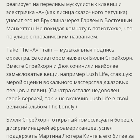
реагирует на переливы мускулистых клавиш и
электричка «А» (как лисица сказочного петушка)
уносит его из Бруклина через Гарлем в Восточный
Манхеттен. Не покидая комнату в пятиэтажке, что
по улице с прозаическим названием.
Take The «A» Train — музыкальная подпись
оркестра. Её соавтором является Билли Стрейхорн.
Вместе Стрейхорн и Дюк сочинили наиболее
замысловатые вещи, например Lush Life, ставшую
мерой оценки вокального мастерства джазовых
певцов и певиц. (Синатра остался недоволен
своей версией, так и не включив Lush Life в свой
великий альбом The Lonely.)
Билли Стрейхорн, открытый гомосексуал и борец с
дискриминацией афроамериканцев, успел
поддержать Мартина Лютера Кинга в его битве за