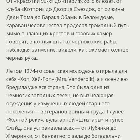
От «Красотки 90-х» до «Парижского блюза», от
клуба «Коттон» до Дворца Съездов, от хижины
Дяди Тома до Барака Обамы в Белом доме,
караван человечества проделал громадный путь
мимо пылающих крестов и газовых камер.
Говорят, в южных штатах чернокожие рабы,
наблюдая затмение, видели, как сжимает солнце
чёрная рука…
Летом 1974-го советская молодёжь открыла для
себя «Хоп, Хей-Гоп» (Mrs. Vanderbilt), а к осени ею
бредила уже вся страна. Это была одна из
немногих западных песен, не вызывающая
осуждения у измученных людей старшего
поколения — ветеранов войны и труда. Глупее
«Жёлтой реки», вульгарной «Шизгары» и тупее
Слэйд, она устраивала всех — от Лубянки до
Жмеринки, от банкетного зала до богадельни.