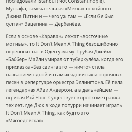
последовали Istanbul (Not Constantinople),
Мустафа, замечательная «Meккa» покойного
Джина Питни и — чего уж там — «Если б я был
султан» Зацепина — Дербенёва.
Если в основе «Караван» лежат «восточные
мотивы», то It Don’t Mean A Thing безошибочно
переносит нас в Одессу-маму. Трубач Джеймс
«Баббер» Майли умирал от туберкулёза, когда его
присказка «Без свинга это — ничто» стала
названием одной из самых ядовитых и порочных
песен в репертуаре оркестра Эллингтона. Её пела
легендарная Айви Андерсон, а в дальнейшем —
скрипач Рэй Нэнс. Существует короткометражка
тех лет, где Дюк в ходе попурри начинает играть
It Don’t Mean A Thing, как будто это
«Мясоедовская».