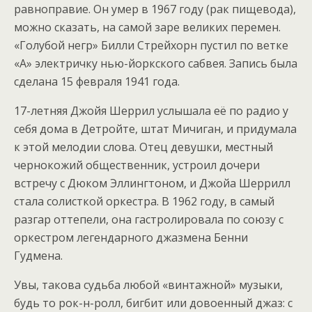
равноправие. Он умер в 1967 году (рак пищевода),
можно сказать, на самой заре великих перемен.
«Голубой негр» Билли Стрейхорн пустил по ветке
«А» электричку нью-йоркского сабвея. Запись была
сделана 15 февраля 1941 года.
17-летняя Джойя Шеррил услышала её по радио у
себя дома в Детройте, штат Мичиган, и придумала
к этой мелодии слова. Отец девушки, местный
чернокожий общественник, устроил дочери
встречу с Дюком Эллингтоном, и Джойа Шеррилл
стала солисткой оркестра. В 1962 году, в самый
разгар оттепели, она гастролировала по союзу с
оркестром легендарного джазмена Бенни
Гудмена.
Увы, такова судьба любой «винтажной» музыки,
будь то рок-н-ролл, бигбит или довоенный джаз: с