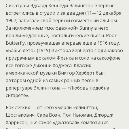
Синатра и Эдвард Кеннеди Эллингтон впервые
встретились в студии и за два дня (11—12 декабря
1967) записали свой первый совместный альбом.
За исключением «молодёжной» Sunny в него
вошли медленные, ностальгические пьесы. Poor
Butterfly, прозвучавшая впервые ещё в 1916 году,
«Бабье лето» (1919) Виктора Херберта с одинаково
призрачным вокалом Фрэнка и соло на саксофоне
все того же Джонни Ходжеса. Классик
американской музыки Виктор Херберт был
автором одной из самых ранних песен в
репертуаре Эллингтона — «Любовь подобна
сигарете».
Рак лёгких — от него умерли Эллингтон,
Шостакович, Сара Воэн, Пол Ньюман, Джордж
Харрисон, чья самая «джазовая» композиция