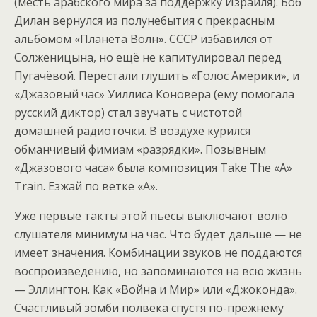
(месть арабского мира за поддержку Израиля). Боб
Дилан вернулся из полунебытия с прекрасным
альбомом «Планета Волн». СССР избавился от
Солженицына, но ещё не капитулировал перед
Пугачёвой. Перестали глушить «Голос Америки», и
«Джазовый час» Уиллиса Коновера (ему помогала
русский диктор) стал звучать с чистотой
домашней радиоточки. В воздухе курился
обманчивый фимиам «разрядки». Позывным
«Джазового часа» была композиция Take The «A»
Train. Езжай по ветке «А».
Уже первые такты этой пьесы выключают волю
слушателя минимум на час. Что будет дальше — не
имеет значения. Комбинации звуков не поддаются
воспроизведению, но запоминаются на всю жизнь
— Эллингтон. Как «Война и Мир» или «Джоконда».
Счастливый зомби полвека спустя по-прежнему