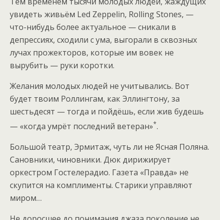
Тем временем тысячи молодых людей, жаждущих
увидеть живьём Led Zeppelin, Rolling Stones, —
что-нибудь более актуальное — сникали в
депрессиях, сходили с ума, выгорали в сквозных
лучах прожекторов, которые им вовек не
вырубить — руки коротки.
Желания молодых людей не учитывались. Вот
будет твоим Роллингам, как Эллингтону, за
шестьдесят — тогда и пойдёшь, если жив будешь
*
— «когда умрёт последний ветеран»
.
Большой театр, Эрмитаж, чуть ли не Ясная Поляна.
Сановники, чиновники. Дюк дирижирует
оркестром Гостелерадио. Газета «Правда» не
скупится на комплименты. Старики управляют
миром…
Не доросшее до понимания джаза поколение не