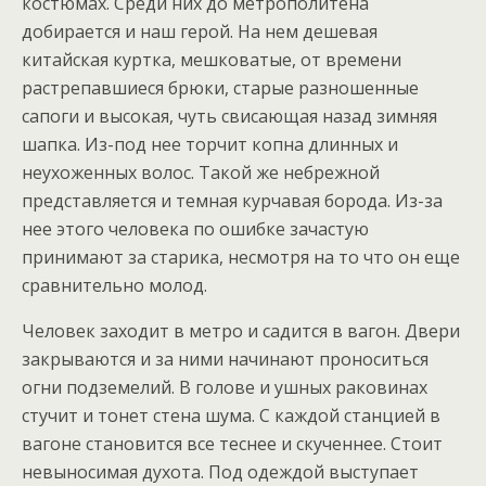
костюмах. Среди них до метрополитена
добирается и наш герой. На нем дешевая
китайская куртка, мешковатые, от времени
растрепавшиеся брюки, старые разношенные
сапоги и высокая, чуть свисающая назад зимняя
шапка. Из-под нее торчит копна длинных и
неухоженных волос. Такой же небрежной
представляется и темная курчавая борода. Из-за
нее этого человека по ошибке зачастую
принимают за старика, несмотря на то что он еще
сравнительно молод.
Человек заходит в метро и садится в вагон. Двери
закрываются и за ними начинают проноситься
огни подземелий. В голове и ушных раковинах
стучит и тонет стена шума. С каждой станцией в
вагоне становится все теснее и скученнее. Стоит
невыносимая духота. Под одеждой выступает