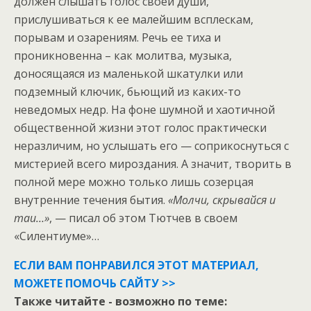
должен слышать голос своей души,
прислушиваться к ее малейшим всплескам,
порывам и озарениям. Речь ее тиха и
проникновенна – как молитва, музыка,
доносящаяся из маленькой шкатулки или
подземный ключик, бьющий из каких-то
неведомых недр. На фоне шумной и хаотичной
общественной жизни этот голос практически
неразличим, но услышать его — соприкоснуться с
мистерией всего мироздания. А значит, творить в
полной мере можно только лишь созерцая
внутренние течения бытия.
«Молчи, скрывайся и
таи…»
, — писал об этом Тютчев в своем
«Силентиуме»…
ЕСЛИ ВАМ ПОНРАВИЛСЯ ЭТОТ МАТЕРИАЛ,
МОЖЕТЕ ПОМОЧЬ САЙТУ >>
Также читайте - возможно по теме: