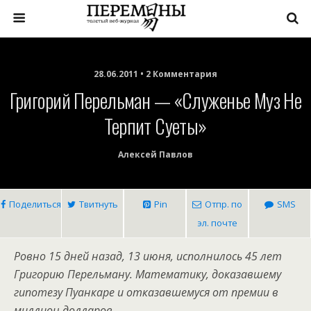
28.06.2011 • 2 Комментария
Григорий Перельман — «Служенье Муз Не
Терпит Суеты»
Алексей Павлов
Поделиться
Твитнуть
Pin
Отпр. по
SMS
эл. почте
Ровно 15 дней назад, 13 июня, исполнилось 45 лет
Григорию Перельману. Математику, доказавшему
гипотезу Пуанкаре и отказавшемуся от премии в
миллион долларов.