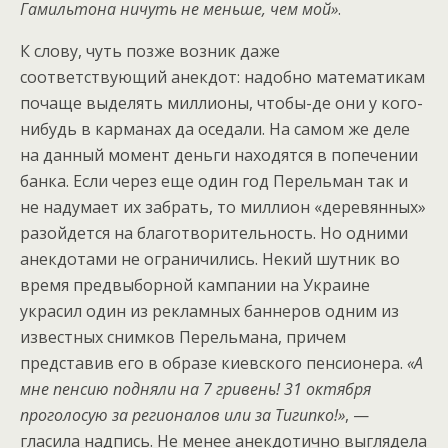
Гамильтона ничуть не меньше, чем мой»
.
К слову, чуть позже возник даже
соответствующий анекдот: надобно математикам
почаще выделять миллионы, чтобы-де они у кого-
нибудь в карманах да оседали. На самом же деле
на данный момент деньги находятся в попечении
банка. Если через еще один год Перельман так и
не надумает их забрать, то миллион «деревянных»
разойдется на благотворительность. Но одними
анекдотами не ограничились. Некий шутник во
время предвыборной кампании на Украине
украсил один из рекламных баннеров одним из
известных снимков Перельмана, причем
представив его в образе киевского пенсионера.
«А
мне пенсию подняли на 7 гривень! 31 октября
проголосую за регионалов или за Тигипко!»
, —
гласила надпись. Не менее анекдотично выглядела