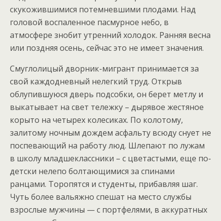
скукожившимися потемневшими плодами. Над
головой воспаленное пасмурное небо, в
атмосфере знобит утренний холодок. Ранняя весна
или поздняя осень, сейчас это не имеет значения.
Смуглолицый дворник-мигрант принимается за
свой каждодневный нелегкий труд. Открыв
облупившуюся дверь подсобки, он берет метлу и
выкатывает на свет тележку – дырявое жестяное
корыто на четырех колесиках. По колотому,
залитому ночным дождем асфальту всюду снует не
поспевающий на работу люд. Шлепают по лужам
в школу младшеклассники – с цветастыми, еще по-
детски нелепо болтающимися за спинами
ранцами. Торопятся и студенты, прибавляя шаг.
Чуть более вальяжно спешат на место службы
взрослые мужчины — с портфелями, в аккуратных