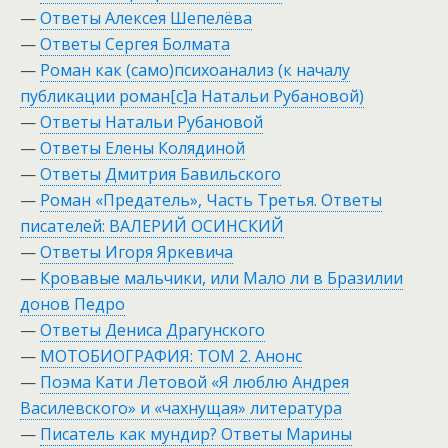
—
Ответы Алексея Шепелёва
—
Ответы Сергея Болмата
—
Роман как (само)психоанализ (к началу
публикации роман[c]а Натальи Рубановой)
—
Ответы Натальи Рубановой
—
Ответы Елены Колядиной
—
Ответы Дмитрия Бавильского
—
Роман «Предатель», Часть Третья. Ответы
писателей: ВАЛЕРИЙ ОСИНСКИЙ
—
Ответы Игоря Яркевича
—
Кровавые мальчики, или Мало ли в Бразилии
донов Педро
—
Ответы Дениса Драгунского
—
МОТОБИОГРАФИЯ: ТОМ 2. Анонс
—
Поэма Кати Летовой «Я люблю Андрея
Василевского» и «чахнущая» литература
—
Писатель как мундир? Ответы Марины