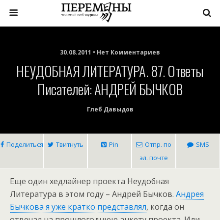
30.08.2011 • Нет Комментариев
НЕУДОБНАЯ ЛИТЕРАТУРА. 87. Ответы
Писателей: АНДРЕЙ БЫЧКОВ
Глеб Давыдов
Поделиться
Твитнуть
Pin
Отпр. по
SMS
эл. почте
Еще один хедлайнер проекта Неудобная
Литература в этом году – Андрей Бычков.
Андрея
Бычкова я уже кратко представлял
, когда он
отвечал на прошлогоднюю анкету проекта. Или