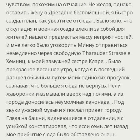
чувством, похожим на отчаяние. Не желая, однако,
оставить жену в Дрездене беспомощной, я быстро
создал план, как увезти ее отсюда… Было ясно, что
оккупация и военная осада влекли за собой для
жителей нашего предместья массу неприятностей,
и мне легко было уговорить Минну отправиться
немедленно через свободную Tharauder Strasse в
Хемниц, к моей замужней сестре Кларе… Было
прекрасное весеннее утро, когда я в последний
раз шел обычным путем моих одиноких прогулок,
сознавая, что больше я сюда не вернусь. Пели
жаворонки и взмывали вверх над полями, а из
города доносилась неумолчная канонада… Под
звуки ужасной музыки я послал привет городу.
Глядя на башни, виднеющиеся в отдалении, я с
улыбкой констатировал, что если семь лет назад
мое прибытие сюда было обставлено очень