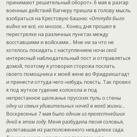
принимают решительный оборот». 6 мая в разгар
военных действий Вагнеру пришла в голову мысль
взобраться на Крестовую башню: «
Оттуда было
видно не всё, но многое…
Конец дня прошел в
перестрелке на различных пунктах между
восставшими и войсками… Мне ни за что не
хотелось покидать с наступлением ночи
свой
интересный наблюдательный пост и отправляться
домой, поэтому я уговорил сторожа послать
своего помощника к моей жене во Фридрихштадт
и принести оттуда чего-нибудь поесть. Так провел
я под жуткое гудение колокола и под
непрестанное щелканье прусских пуль о стены
одну из самых удивительных ночей в моей жизни
…
Воскресенье 7 мая было
одним из прелестнейших
дней в этом году
. Меня разбудила песня соловья,
долетавшая из расположенного невдалеке сада.