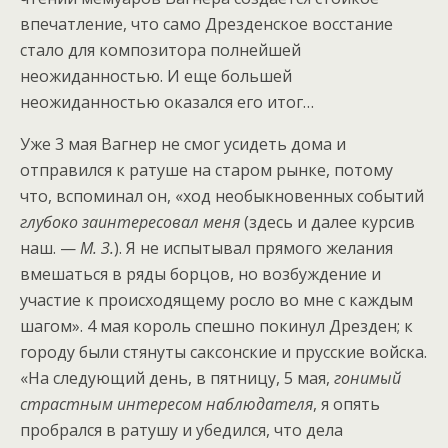
впечатление, что само Дрезденское восстание
стало для композитора полнейшей
неожиданностью. И еще большей
неожиданностью оказался его итог…
Уже 3 мая Вагнер не смог усидеть дома и
отправился к ратуше на старом рынке, потому
что, вспоминал он, «ход необыкновенных событий
глубоко заинтересовал меня
(здесь и далее курсив
наш. —
М. З.
). Я не испытывал прямого желания
вмешаться в ряды борцов, но возбуждение и
участие к происходящему росло во мне с каждым
шагом». 4 мая король спешно покинул Дрезден; к
городу были стянуты саксонские и прусские войска.
«На следующий день, в пятницу, 5 мая,
гонимый
страстным интересом наблюдателя
, я опять
пробрался в ратушу и убедился, что дела