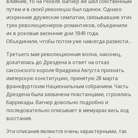
влияние, то на Рёкеля. Вагнер же шел собственным
путем и в
своей революции
был одинок. Однако
искренние дружеские симпатии, связывавшие этих
трех революционеров-романтиков, объединили
их в роковые весенние дни 1849 года.
Объединили, чтобы потом уже навсегда развести…
Третьего мая революционная волна, наконец,
докатилась до Дрездена в ответ на отказ
саксонского короля Фридриха Августа признать
имперскую конституцию, принятую 28 марта
франкфуртским Национальным собранием. Часть
Дрездена была захвачена повстанцами, строились
баррикады. Вагнер довольно подробно и
последовательно описывает в мемуарах весь ход
восстания.
Эти описания являются очень характерными, так