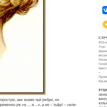
СЛУ
RSS и
Утро
взрыв
becar
Рисов
Голуб
Квинт
+
Прово
Как р
РУБ
ЗВУКИ
КИНО,
ростую, аки знамо чьё ребро, но
КУЛЬТ
еменно уж «и…, и…», а не – тьфу! – «или-