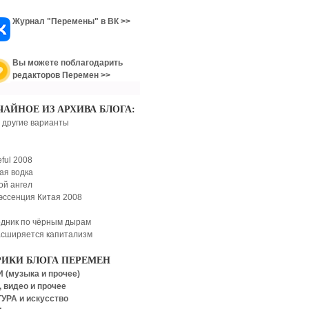
Журнал "Перемены" в ВК >>
Вы можете поблагодарить
редакторов Перемен >>
ЧАЙНОЕ ИЗ АРХИВА БЛОГА:
 другие варианты
eful 2008
ая водка
ой ангел
эссенция Китая 2008
дник по чёрным дырам
асширяется капитализм
РИКИ БЛОГА ПЕРЕМЕН
 (музыка и прочее)
 видео и прочее
УРА и искусство