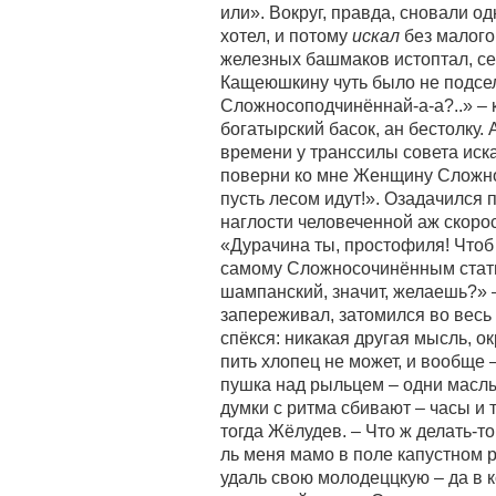
или». Вокруг, правда, сновали 
хотел, и потому
искал
без малого 
железных башмаков истоптал, се
Кащеюшкину чуть было не подсел,
Сложносоподчинённай-а-а?..» – к
богатырский басок, ан бестолку.
времени у транссилы совета иска
поверни ко мне Женщину Сложно
пусть лесом идут!». Озадачился 
наглости человеченной аж скорост
«Дурачина ты, простофиля! Что
самому Сложносочинённым стать
шампанский, значит, желаешь?» –
запереживал, затомился во весь
спёкся: никакая другая мысль, о
пить хлопец не может, и вообще –
пушка над рыльцем – одни маслы 
думки с ритма сбивают – часы и 
тогда Жёлудев. – Что ж делать-т
ль меня мамо в поле капустном р
удаль свою молодеццкую – да в 