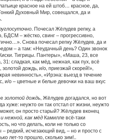
латьице красное на ей штоб… красное, да,
нкий Духовный Мир, совещался, да и
.
руглосуточно
. Почесал Жёлудев репку, а
о, БДСМ – жёстко, свинг – прогрессивно,
тично…». Снова почесал репку Жёлудев, да и
редом – а там: «Неудачный день? Один звонок
Киски. Тигрицы. Пантеры», «Маша, 23, все
 31: сладкая, как мёд, нежная, как пух, всё
, золотой дождь, и/о, приезжай скорей!»,
края невинность», «Ирэна: выезд в течение
с, и/о – цветные и белые девочки на ваш вкус
ое
золотой дождь
, Жёлудев догадался, но вот
а хуже: неужто он так отстал от жизни, неужто
 может, он просто старый? Жёлудев вконец
 и нежной, как мёд
Камилле всё-таки
сть, но что делать, коли не только со
 редкий, исчезающий вид, – но и просто с
ко лет-то прошло, сколько зим!..