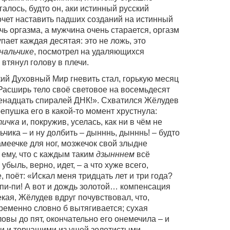
галось, будто он, аки истинный русский
очет наставить падших созданий на истинный
чь оргазма, а мужчина очень старается, оргазм
пает каждая десятая: это не ложь, это
нальчике
, посмотрел на удаляющихся
 втянул голову в плечи.
кий Духовный Мир гневить стал, горькую месяц
: «Расширь тело своё световое на восемьдесят
енадцать спиралей ДНК!». Схватился Жёлудев
ерепушка его в какой-то момент хрустнула:
тичка
и, покружив, уселась, как ни в чём не
чика – и ну долбить – дынннь, дынннь! – будто
амеечке для ног, мозжечок свой злыдне
 ему, что с каждым таким
дзынннем
всё
быль, верно, идет, – а что хуже всего,
, поёт: «Искал меня тридцать лет и три года?
пи-пи! А вот и дождь золотой… компенсация
кая, Жёлудев вдруг почувствовал, что,
ременно словно б вытягивается; сухая
овы до пят, окончательно его онемечила – и
ми и торчащими из ушей золотистыми