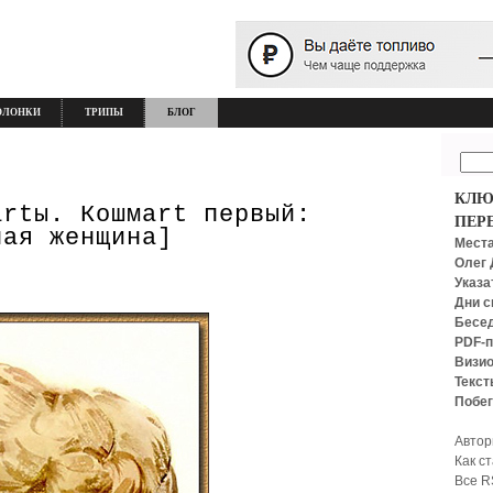
ОЛОНКИ
ТРИПЫ
БЛОГ
КЛЮ
artы. Кошмart первый:
ПЕР
ная женщина]
Места
Олег 
Указа
Дни с
Бесед
PDF-п
Визио
Текст
Побег
Автор
Как с
Все R