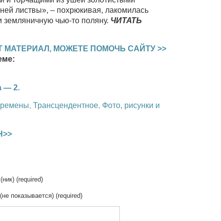
нней листвы», – похрюкивая, лакомилась
 земляничную чью-то поляну.
ЧИТАТЬ
 МАТЕРИАЛ, МОЖЕТЕ ПОМОЧЬ САЙТУ >>
еме:
 — 2.
ремены
,
Трансцендентное
,
Фото, рисунки и
»
Н>>
(ник) (required)
 (не показывается) (required)