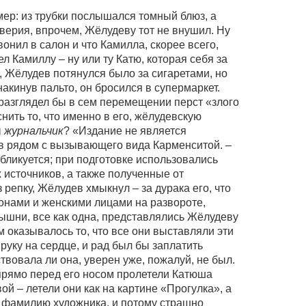
ер: из трубки послышался томный блюз, а
верия, впрочем, Жёлудеву тот не внушил. Ну
звонил в салон и что Камилла, скорее всего,
ел Камиллу – ну или ту Катю, которая себя за
 Жёлудев потянулся было за сигаретами, но
накинув пальто, он бросился в супермаркет.
 разглядел бы в сем перемещении перст «злого
нить то, что именно в его, жёлудевскую
ы
журнальчик
? «Издание не является
в рядом с вызывающего вида Карменситой. –
бликуется; при подготовке использовались
 источников, а также полученные от
 репку, Жёлудев хмыкнул – за дурака его, что
фонами и женскими лицами на развороте,
рышни, все как одна, представлялись Жёлудеву
оказывалось то, что все они выставляли эти
руку на сердце, и рад был бы заплатить
вовала ли она, уверен уже, пожалуй, не был.
прямо перед его носом пролетели Катюша
й – летели они как на картине «Прогулка», а
 фамилию художника, и потому страшно