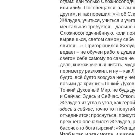
отдам: дай только Сложносоподчи
или-или!». Посовещался, заслыш
другим, и так порешил: «Чтоб С
Жёлудев, учиться, учиться и учи
ментальная требуется – дальше 
Сложносоподчинённую, коли появ
вырвешься, светом самому себе –
явится…». Пригорюнился Жёлуде
ведает – не обучен работе душевн
светом себе самому по самое не 
дело, книжки учёныя читать, му
периметру разложил, и ну – как Ле
будто, всё будто воздуха нет у 
возьми да крикни: «Тонкий Духов
Тонкий Духовный Мир, не будь ду
и Сейчас. Здесь и Сейчас. Отколи
Жёлудев из угла в угол, как гер
здесь и сейчас
, точно тот попуга
отъединится: проснуться, присут
прежнего опечалился Жёлудев, ру
басочек-то богатырский: «Женщ
Чтоб и так, и этак могла, и в вод