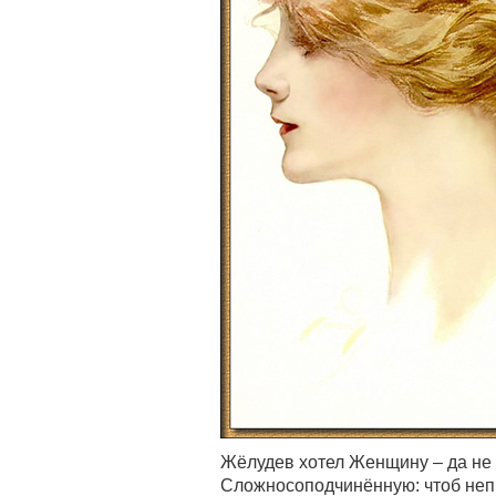
Жёлудев хотел Женщину – да не п
Сложносоподчинённую: чтоб непр