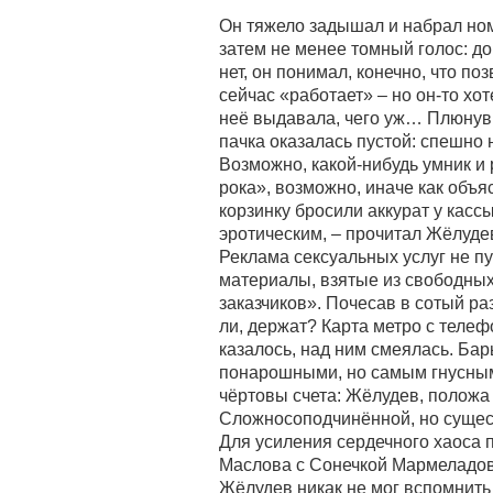
Он тяжело задышал и набрал ном
затем не менее томный голос: до
нет, он понимал, конечно, что по
сейчас «работает» – но он-то хот
неё выдавала, чего уж… Плюнув,
пачка оказалась пустой: спешно 
Возможно, какой-нибудь умник и
рока», возможно, иначе как объяс
корзинку бросили аккурат у касс
эротическим, – прочитал Жёлуде
Реклама сексуальных услуг не пу
материалы, взятые из свободных
заказчиков». Почесав в сотый раз
ли, держат? Карта метро с теле
казалось, над ним смеялась. Ба
понарошными, но самым гнусным 
чёртовы счета: Жёлудев, положа 
Сложносоподчинённой, но сущест
Для усиления сердечного хаоса 
Маслова с Сонечкой Мармеладово
Жёлудев никак не мог вспомнить