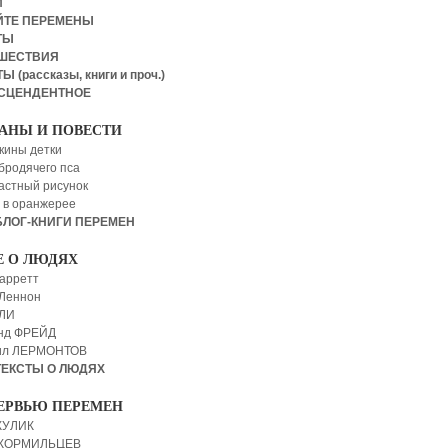
И
ЙТЕ ПЕРЕМЕНЫ
ТЫ
ШЕСТВИЯ
Ы (рассказы, книги и проч.)
СЦЕНДЕНТНОЕ
АНЫ И ПОВЕСТИ
кины детки
бродячего пса
астный рисунок
 в оранжерее
БЛОГ-КНИГИ ПЕРЕМЕН
Е О ЛЮДЯХ
арретт
Леннон
 ЛИ
нд ФРЕЙД
ил ЛЕРМОНТОВ
ТЕКСТЫ О ЛЮДЯХ
ЕРВЬЮ ПЕРЕМЕН
КУЛИК
 КОРМИЛЬЦЕВ