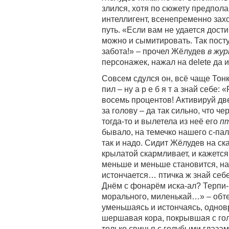
злился, хотя по сюжету предпола
интеллигент, всенепременно зах
путь. «Если вам не удается дости
можно и сымитировать. Так посту
забота!» – прочел Жёлудев
в жур
персонажек, нажал на delete да и
Совсем сдулся он, всё чаще Тон
пил – ну а р е б я т а знай себе
восемь процентов! Активируй дв
за голову – да так сильно, что ч
тогда-то и вылетела из неё его
п
бывало, на темечко нашего с-паль
так и надо. Сидит Жёлудев на ск
крылатой скармливает, и кажется
меньше и меньше становится, на у
истончается… птичка ж знай себе
Днём с фонарём иска-ал? Терпи-
морального, миленькай…» – обте
уменьшаясь и истончаясь, однов
шершавая кора, покрывшая с гол
только свинья с голубыми глаза