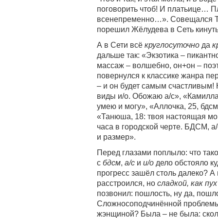
поговорить чтоб! И платьице… П
всенепременно…». Совещался То
порешил Жёлудева в Сеть кинуть
А в Сети всё
круглосуточно
да
к
дальше так: «Экзотика – пикантн
массаж – волшебно, он+он – поэ
повернулся к классике жанра пе
– и он будет самым счастливым! 
виды и/о. Обожаю а/с», «Камилла,
умею и могу», «Аллочка, 25, бдсм
«Танюша, 18: твоя настоящая мо
часа в городской черте. БДСМ, а/
и размер».
Перед глазами поплыло: что так
с
бдсм
,
а/с
и
и/о
дело обстояло куд
прогресс зашёл столь далеко? А
расстроился, но
сладкой, как пух
позвонил: пошлость, ну да, пошло
Сложносоподчинённой проблемы –
жэнщиной? Была – не была: сколь