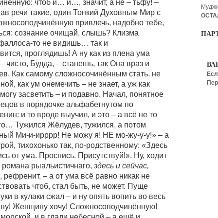
нённую: чтоб и… и…, значит, а не – тьфу! –
Мудж
ав речи такие, один Тонкий Духовным Мир с
ОСТА
ложносоподчинённую привлечь, надобно тебе,
ться: сознание очищай, слышь? Клизма
ПАР
фаллоса-то не видишь… так и
ится, проглядишь! А ну как из плена ума
 чисто, Будда, – станешь, так Она враз и
ВА
в. Как самому сложносочинённым стать, не
Есл
Пер
ой, как ум онемечить – не знает, а уж как
могу засветить – и подавно. Начал, понятное
дрецов в порядочке альфабетнутом по
нин: и то вроде выучил, и это – а всё не то
него… Тужился Жёлудев, тужился, а потом
ный Ми-и-ирррр! Не можу я! НЕ мо-жу-у-у!» – а
рой, тихохонько так, по-родственному: «Здесь
сь от ума. Проснись. Присутствуй!». Ну, ходит
ой романа рыальистичнаго,
здесь и сейчас,
й, рефренит, – а от ума всё равно никак не
ствовать чтоб, стал быть, не может. Пуще
ки в кулаки сжал – и ну опять вопить во весь
ину! Женщину хочу! Сложносоподчинённую!
е морской, и в глади небесной – а ещё и