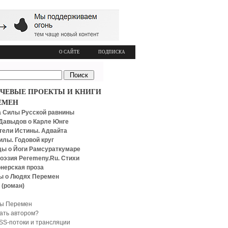
О САЙТЕ
ПОДПИСКА
ЧЕВЫЕ ПРОЕКТЫ И КНИГИ
ЕМЕН
 Силы Русской равнины
Давыдов о Карле Юнге
тели Истины. Адвайта
илы. Годовой круг
ы о Йоги Рамсураткумаре
оэзия Peremeny.Ru. Стихи
нерская проза
ы о Людях Перемен
 (роман)
ы Перемен
тать автором?
SS-потоки и трансляции