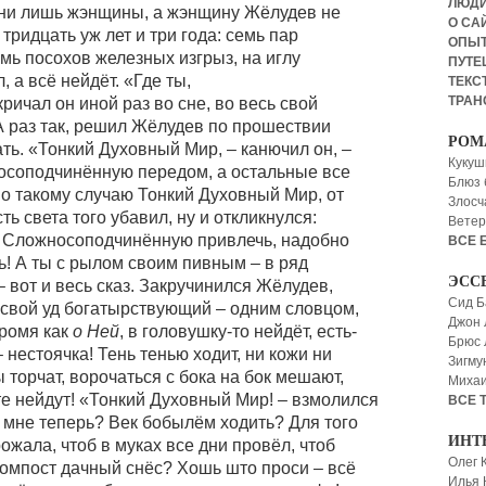
ЛЮД
одни лишь жэнщины, а жэнщину Жёлудев не
О СА
тридцать уж лет и три года: семь пар
ОПЫ
мь посохов железных изгрыз, на иглу
ПУТЕ
 а всё нейдёт. «Где ты,
ТЕКСТ
ТРАН
ричал он иной раз во сне, во весь свой
 А раз так, решил Жёлудев по прошествии
РОМ
ть. «Тонкий Духовный Мир, – канючил он, –
Кукуш
соподчинённую передом, а остальные все
Блюз 
по такому случаю Тонкий Духовный Мир, от
Злосч
ь света того убавил, ну и откликнулся:
Ветер
б Сложносоподчинённую привлечь, надобно
ВСЕ 
! А ты с рылом своим пивным – в ряд
ЭСС
 вот и весь сказ. Закручинился Жёлудев,
Сид Б
 свой уд богатырствующий – одним словцом,
Джон 
кромя как
о Ней
, в головушку-то нейдёт, есть-
Брюс
 нестоячка! Тень тенью ходит, ни кожи ни
Зигму
торчат, ворочаться с бока на бок мешают,
Миха
те нейдут! «Тонкий Духовный Мир! – взмолился
ВСЕ 
о мне теперь? Век бобылём ходить? Для того
ИНТ
ожала, чтоб в муках все дни провёл, чтоб
Олег 
компост дачный снёс? Хошь што проси – всё
Илья