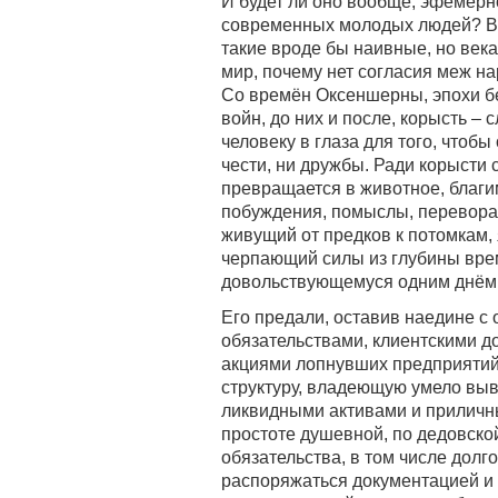
И будет ли оно вообще, эфемерн
современных молодых людей? Вот 
такие вроде бы наивные, но век
мир, почему нет согласия меж на
Со времён Оксеншерны, эпохи б
войн, до них и после, корысть – 
человеку в глаза для того, чтобы
чести, ни дружбы. Ради корысти 
превращается в животное, благи
побуждения, помыслы, переворачи
живущий от предков к потомкам,
черпающий силы из глубины врем
довольствующемуся одним днём. 
Его предали, оставив наедине с
обязательствами, клиентскими д
акциями лопнувших предприятий
структуру, владеющую умело в
ликвидными активами и приличн
простоте душевной, по дедовск
обязательства, в том числе долг
распоряжаться документацией и 