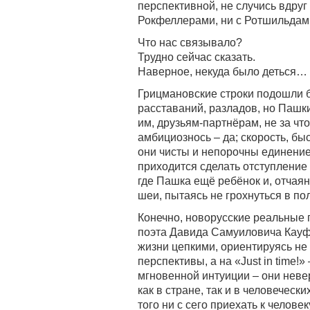
перспективной, не случись вдруг 
Рокфеллерами, ни с Ротшильдам
Что нас связывало?
Трудно сейчас сказать.
Наверное, некуда было деться…
Грицмановские строки подошли б
расставаний, разладов, но Пашк
им, друзьям-партнёрам, не за чт
амбициознось – да; скорость, бы
они чисты и непорочны единени
приходится сделать отступление 
где Пашка ещё ребёнок и, отчая
шеи, пытаясь не грохнуться в по
Конечно, новорусские реальные п
поэта Давида Самуиловича Кауфм
жизни цепкими, ориентируясь не
перспективы, а на «Just in time!»
мгновенной интуиции – они неве
как в стране, так и в человеческ
того ни с сего приехать к человек