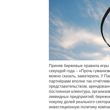
Приняв биржевые правила игры 
секундой года – «Прочь гуманиз
можно сказать, заматерела. У П
партнёрами вполне так отчётли
представительством, арендованн
постоянная клиентура, организов
ликвидных предприятий; бережно
покупку долей реального сектора
инвестиционную политику компа