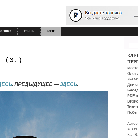
ОЛОНКИ
ТРИПЫ
БЛОГ
КЛЮ
… (3.)
ПЕР
Места
Олег 
Указа
ДЕСЬ
. ПРЕДЫДУЩЕЕ —
ЗДЕСЬ
.
Дни с
Бесед
PDF-п
Визио
Текст
Побег
Автор
Как с
Все R