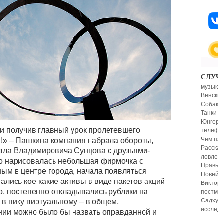
СЛУ
музык
Венск
Собак
Танки
Юнгер
и получив главный урок пролетевшего
теле
Чем п
м!» – Пашкина компания набрала обороты,
Расск
авла Владимировича Сунцова с друзьями-
ловле
во нарисовалась небольшая фирмочка с
Нравы
ым в центре города, начала появляться
Новей
ались кое-какие активы в виде пакетов акций
Викто
, постепенно откладывались рублики на
постм
Садху
 в пику виртуальному – в общем,
иссле
нии можно было бы назвать оправданной и