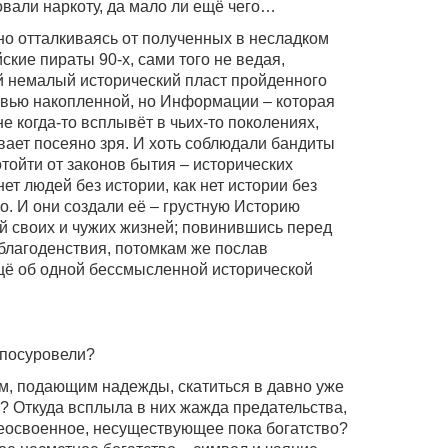
овали наркоту, да мало ли ещё чего…
но отталкиваясь от полученных в несладком
ские пираты 90-х, сами того не ведая,
й немалый исторический пласт пройденного
ровью накопленной, но Информации – которая
е когда-то всплывёт в чьих-то поколениях,
вает посеяно зря. И хоть соблюдали бандиты
отойти от законов бытия – исторических
ет людей без истории, как нет истории без
о. И они создали её – грустную Историю
ой своих и чужих жизней; повинившись перед
 благоденствия, потомкам же послав
щё об одной бессмысленной исторической
 посуровели?
м, подающим надежды, скатиться в давно уже
е? Откуда всплыла в них жажда предательства,
еосвоенное, несуществующее пока богатство?