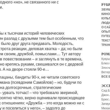
одного «но», не связанного ни с
РУБ
и.
ЗВУКИ
КИНО,
КУЛЬТ
ЛЮД
О СА
ОПЫ
ы к тысячам историй человеческих
ПУТЕ
ин разлад с друзьями тем был особенным, что
ТЕКСТ
о было друг друга предавать. Молодость,
ТРАН
строта реакции, деловая хватка – да; но были
ем своим, дружбой, помыслами… Тут автору
РОМ
в повествовании – и заглянуть в те времена,
Кукуш
Блюз 
нно крепясь руками, свешивался он с дедовой
Злосч
л. А на дворе стояли 90-е…
Ветер
ВСЕ 
ацаны, бандиты 90-х, не читали советского
ана (псевдоним Самойлов) – но, будучи по
ЭСС
 на долгосрочные, стратегические
Сид Б
 – урвать тотчас! – что требовало звериной,
Джон 
роятно чётко, верно оценивали происходящее
Брюс
их отношениях: «Дружба – это когда можно ни с
Зигму
у и поселиться у него», – задолго до
Миха