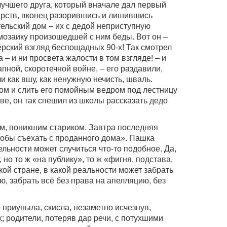
 лучшего друга, который вначале дал первый
арств, вконец разорившись и лишившись
ельский дом – их с дедой неприступную
 мозаику произошедшей с ним беды. Вот он –
рский взгляд беспощадных 90-х! Так смотрел
 – и ни просвета жалости в том взгляде! – и
апной, скоротечной войне, – его раздавили,
 как вшу, как ненужную нечисть, шваль.
дом и слить его помойным ведром под лестницу
тве, он так спешил из школы рассказать дедо
м, поникшим стариком. Завтра последняя
чтобы съехать с проданного дома». Пашка
ельности может случиться что-то подобное. Да,
, но то ж «на публику», то ж «фигня, подстава,
ой стране, в какой реальности может забрать
ю, забрать всё без права на апелляцию, без
 приуныла, скисла, незаметно исчезнув,
; родители, потеряв дар речи, с потухшими