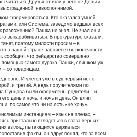
ссчитаться. Друзья отняли у него не Деньги –
 выстраданной, невосполнимой.
лком сформироваться. Кто оказался умней –
врагами, или Система, заведомо ведшая всех
а к разложению? Пашка не знал. Не знал он и
этого выкарабкиваться. В прокуратуре сказали,
тянет, поэтому милости просим – в
что в нашей стране равняется бесконечности.
мы, сообщил, что рейдерство совершено
 с помощью самого дурака Пашки, слишком уж
 – со товарищам.
дневно. И улетел уже в суд первый иск о
рой, и третий. А ведь поручителями по
ла Сунцова были оформлены родители – и
его день и ночь, и ночь и день. Он влип
ши, по самое что ни на есть «не хочу».
числимым инстанциям – язык на плечах, –
ясь пристально вглядеться в глаза верных
щих взгляд, пытающихся держаться
сопоставив факты, он вдруг понял, кто за всем