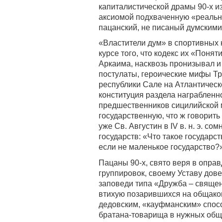
капиталистической драмы 90-х и
аксиомой подхваченную «реальн
пацанский, не писаный думскими
«Властители дум» в спортивных 
курсе того, что кодекс их «Поня
Аркаима, насквозь пронизывал и
постулаты, героические мифы Тр
республики Сале на Атлантическ
конституция раздела награбленно
предшественников сицилийской 
государственную, что ж говорить
уже Св. Августин в IV в. н. э. с
государств: «Что такое государст
если не маленькое государство?»
Пацаны 90-х, свято веря в опра
группировок, своему Уставу дов
заповеди типа «Дружба – священ
втихую позарившихся на общако
дедовским, «кауфманским» спос
братана-товарища в нужных общ