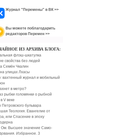
Журнал "Перемены" в ВК >>
Вы можете поблагодарить
редакторов Перемен >>
ЧАЙНОЕ ИЗ АРХИВА БЛОГА:
альная флэш-шкатулка
ие свойства без людей
а Семён Чкалин
 на улицах Лхасы
: вахтенный журнал и мобильный
фон
ахнет в метро?
аз рыбки голомянки о рыбной
 в V веке
 Петровского бульвара
шая Теология. Евангелие от
ра, или Спасение в эпоху
одерна
 Ом. Высшее значение Само-
дования. Избранное. 3