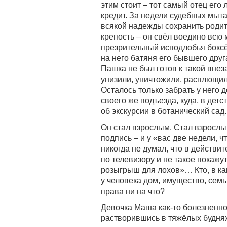
этим стоит – тот самый отец его
кредит. За недели судебных мыт
всякой надежды сохранить родит
крепость – он свёл воедино всю
презрительный исподлобья боксё
на него батяня его бывшего друга
Пашка не был готов к такой внез
унизили, уничтожили, расплющили
Осталось только забрать у него 
своего же подъезда, куда, в детс
об экскурсии в ботанический сад.
Он стал взрослым. Стал взрослы
подпись – и у «вас две недели, 
никогда не думал, что в действит
по телевизору и не такое покажут
розыгрыш для лохов»… Кто, в как
у человека дом, имущество, семь
права ни на что?
Девочка Маша как-то болезненно
растворившись в тяжёлых буднях