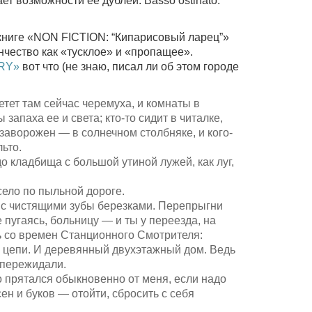
ет возможности ее дублей. Basso ostinato:
книге «NON FICTION: “Кипарисовый ларец”»
нчество как «тусклое» и «пропащее».
RY»
вот что (не знаю, писал ли об этом городе
етет там сейчас черемуха, и комнаты в
апаха ее и света; кто-то сидит в читалке,
 заворожен — в солнечном столбняке, и кого-
льто.
о кладбища с большой утиной лужей, как луг,
ело по пыльной дороге.
 с чистящими зубы березками. Перепрыгни
 пугаясь, больницу — и ты у переезда, на
ь со времен Станционного Смотрителя:
а цепи. И деревянный двухэтажный дом. Ведь
ь пережидали.
о прятался обыкновенно от меня, если надо
ен и буков — отойти, сбросить с себя