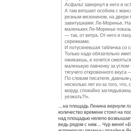
Асфальт завернул в него и ос
А там ветшает особняк с ман
резным мезонином, на двери 
завитушками: Ле-Моринье. На
маленьких Ле-Моринье показы
— так, от ветра. От него и п
сережками.
И потускневшая табличка со 
Только надо обязательно имет
оживаешь, и хочется смеяться
маленькую лавчонку за углом 
тягучего откровенного вкуса —
По словам писателя, давным-
несколько лет из-за того, чт
морду, спокойно заглядывающ
уезжать?!».
…на площадь Ленина вернули пам
количество времени стоял на пост
над площадью нелепо возвышает
ведь рядом с ним… Чур меня!
«Б
встретили рязанцы праздник В