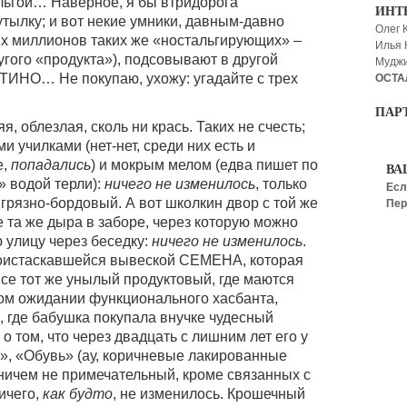
льгой… Наверное, я бы втридорога
ИНТ
тылку; и вот некие умники, давным-давно
Олег 
их миллионов таких же «ностальгирующих» –
Илья
угого «продукта»), подсовывают в другой
Мудж
ТИНО… Не покупаю, ухожу: угадайте с трех
ОСТА
ПАР
, облезлая, сколь ни крась. Таких не счесть;
ми училками (нет-нет, среди них есть и
е,
попадались
) и мокрым мелом (едва пишет по
ВА
» водой терли):
ничего не изменилось
, только
Есл
 грязно-бордовый. А вот школкин двор с той же
Пер
 та же дыра в заборе, через которую можно
ю улицу через беседку:
ничего не изменилось
.
 поистаскавшейся вывеской СЕМЕНА, которая
Все тот же унылый продуктовый, где маются
м ожидании функционального хасбанта,
», где бабушка покупала внучке чудесный
о том, что через двадцать с лишним лет его у
я», «Обувь» (ау, коричневые лакированные
 ничем не примечательный, кроме связанных с
ичего,
как будто
, не изменилось. Крошечный