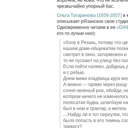
впрочем, не нова. Что не исключа
чрезвычайно упорный бас.
Ольга Татаринова (1939-2007)
в 
описывает рЯзанское свое студе
Одновременно читаем в ее
«DIA
кто-то
лучше нее
):
«Хочу в Рязань, потому что цв
нашем доме-общежитии полны з
смотрит в окно, заторможен и
то не пускают на улицу без па
Если пойти налево, дойдешь д
и с рябью.
Днем мимо кладбища идти вес
А можно — прямо через рощу
сочно-зеленый ров, обойди, не
котором ничего не изменилос
полосатая будка, шлагбаум н
был в нем и трактир, и метел
…Найду ли я тот переулок, чт
было попасть в его темень сос
тревогу?