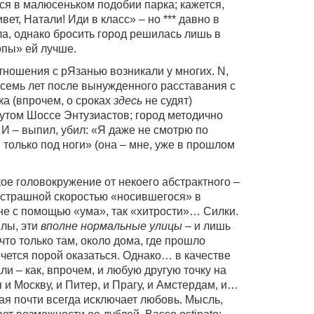
я в малюсеньком подобии парка; кажется,
вет, Натали! Иди в класс» – но *** давно в
ла, однако бросить город решилась лишь в
опы» ей лучше.
ношения с рЯзанью возникали у многих. N,
семь лет после вынужденного расставания с
а (впрочем, о сроках
здесь
не судят)
вутом Шоссе Энтузиастов; город методично
. И – выпил, убил: «Я даже не смотрю по
, только под ноги» (она – мне, уже в прошлом
кое головокружение от некоего абстрактного –
о страшной скоростью «носившегося» в
 не с помощью «ума», так «хитрости»… Силки.
ылы, эти
вполне нормальные улицы
– и лишь
что только там, около дома, где прошло
хочется порой оказаться. Однако… в качестве
ли – как, впрочем, и любую другую точку на
и Москву, и Питер, и Прагу, и Амстердам, и…
я почти всегда исключает любовь. Мысль,