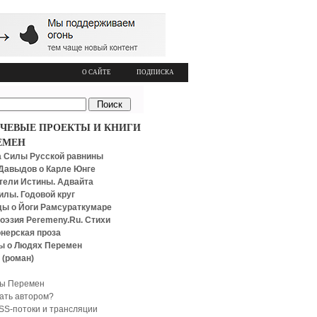
О САЙТЕ
ПОДПИСКА
ЧЕВЫЕ ПРОЕКТЫ И КНИГИ
ЕМЕН
 Силы Русской равнины
Давыдов о Карле Юнге
тели Истины. Адвайта
илы. Годовой круг
ы о Йоги Рамсураткумаре
оэзия Peremeny.Ru. Стихи
нерская проза
ы о Людях Перемен
 (роман)
ы Перемен
тать автором?
SS-потоки и трансляции