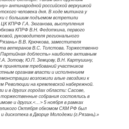
ну» антинародной российской верхушкой
тского человека дня. В ходе митинга у
ики с большим подъемом встретили
ЦК КПРФ Г.А. Зюганова, выступления
обкома КПРФ В.Н. Федоткина, первого
ковой, руководителя регионального
Рязань» В.В. Крючкова, заместителя
та ветеранов В.С. Толстова. Торжественно
«Партийная доблесть» наиболее активным
.А. Зотову, Ю.П. Земцову, В.Н. Картушину,
ся принятием требований участников
стным органам власти и исполнением
емонстрации возложили алые гвоздики к
ям Революции на кремлевской набережной.
 и в других городах области: Сасове,
и торжественные собрания состоялись в
имове и других.<…> 5 ноября в рамках
Великого Октября обкомом СКМ РФ был
и дискотека в Дворце Молодежи (г.Рязань).»