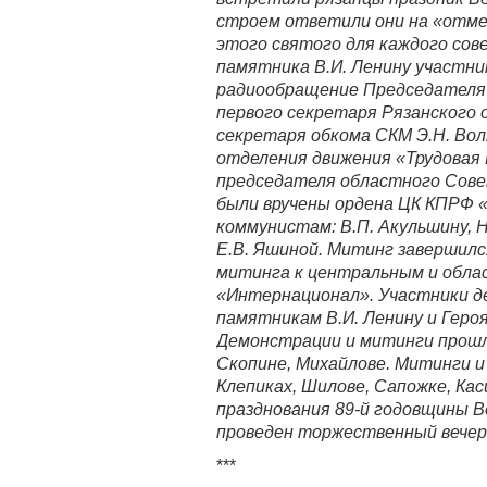
строем ответили они на «отме
этого святого для каждого сове
памятника В.И. Ленину участн
радиообращение Председателя 
первого секретаря Рязанского 
секретаря обкома СКМ Э.Н. Вол
отделения движения «Трудовая 
председателя областного Сове
были вручены ордена ЦК КПРФ 
коммунистам: В.П. Акульшину, Н
Е.В. Яшиной. Митинг завершил
митинга к центральным и обла
«Интернационал». Участники д
памятникам В.И. Ленину и Геро
Демонстрации и митинги прошли
Скопине, Михайлове. Митинги 
Клепиках, Шилове, Сапожке, Кас
празднования 89-й годовщины 
проведен торжественный вечер 
***