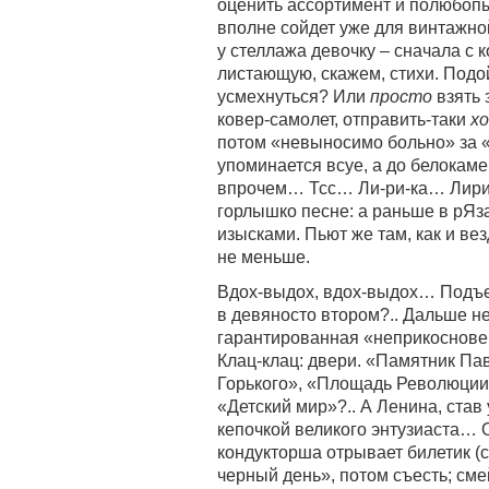
оценить ассортимент и полюбопы
вполне сойдет уже для винтажной
у стеллажа девочку – сначала с к
листающую, скажем, стихи. Подо
усмехнуться? Или
просто
взять 
ковер-самолет, отправить-таки
х
потом «невыносимо больно» за «
упоминается всуе, а до белокаме
впрочем… Тсс… Ли-ри-ка… Лири
горлышко песне: а раньше в рЯз
изысками. Пьют же там, как и везд
не меньше.
Вдох-выдох, вдох-выдох… Подъез
в девяносто втором?.. Дальше не
гарантированная «неприкосновен
Клац-клац: двери. «Памятник Па
Горького», «Площадь Революции»
«Детский мир»?.. А Ленина, став
кепочкой великого энтузиаста… 
кондукторша отрывает билетик (с
черный день», потом съесть; сме