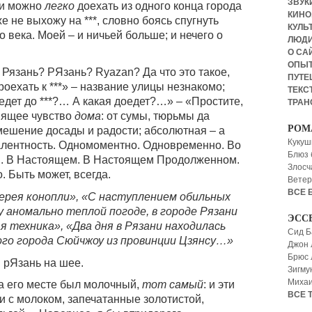
ЗВУКИ
– и можно
легко
доехать из одного конца города
КИНО,
же не выхожу на ***, словно боясь спугнуть
КУЛЬТ
века. Моей – и ничьей больше; и нечего о
ЛЮД
О СА
ОПЫ
 Рязань? PЯзань? Ryazan? Да что это такое,
ПУТЕ
роехать к ***» – название улицы незнакомо;
ТЕКСТ
едет до ***?… А какая доедет?…» – «Простите,
ТРАН
мящее чувство
дома
: от сумы, тюрьмы да
РОМ
мешение досады и радости; абсолютная – а
Кукуш
алентность. Одномоментно. Одновременно. Во
Блюз 
 В Настоящем. В Настоящем Продолженном.
Злосч
. Быть может, всегда.
Ветер
ВСЕ 
ерея конопли», «С наступлением обильных
у аномально теплой погоде, в городе Рязани
ЭСС
я техника», «Два дня в Рязани находилась
Сид Б
ого города Сюйчжоу из провинции Цзянсу…»
Джон 
Брюс
: рЯзань на шее.
Зигму
Миха
на его месте был молочный,
тот самый
: и эти
ВСЕ 
 с молоком, запечатанные золотистой,