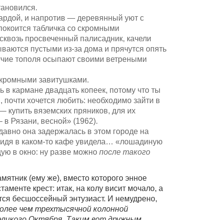
тановился.
сардой, и напротив — деревянный уют с
покоится табличка со скромными
сквозь просвеченный палисадник, качели
ваются пустыми из-за дома и прячутся опять
ахучие тополя осыпают своими ветреными
скромными завитушками.
ь в кармане двадцать копеек, потому что ты
, почти хочется любить: необходимо зайти в
— купить вяземских пряников, для их
 в Рязани, весной» (1962).
давно она задержалась в этом городе на
о, сидя в каком-то кафе увидела… «лошадиную
ую в окно: ну разве можно
после такого
ятник (ему же), вместо которого энное
аменте крест: итак, на колу висит мочало, а
ся бесшоссейный энтузиаст. И немудрено,
олее чем трехтысячной колонной
еликого Октября. Таким вот дружным