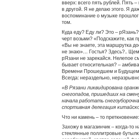
вверх: всего пять рублей. Пять 
в другой. Я не делаю этого. Я да
воспоминание о музыке прошлого 
том.
Куда еду? Еду ли? Это – рЯзань?
черт возьми? «Подскажите, как п
«Вы не знаете, эта маршрутка до
не знаю»… Гостья? Здесь?.. Ще
рЯзани не зарекайся. Нелепое с
бывает относительная? – амбив
Времени Прошедшем и Будущем.
Всегда: нераздельно, неразрывно
«В Рязани ликвидирована оранж
снегопадов, пришедших на смен
начала работать снегоуборочна
спортивная делегация китайск
Что ни камень – то преткновение
Захожу в магазинчик – когда-то 
стеклянные поллитровые бутылки