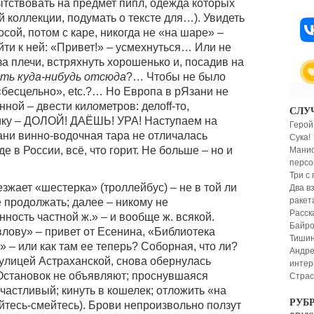
тствовать на предмет пипл, одежда которых
 коллекции, подумать о тексте для…). Увидеть
осой, потом с каре, никогда не «на шаре» –
йти к ней: «Привет!» – усмехнуться… Или не
за плечи, встряхнуть хорошенько и, посадив на
оть куда-нибудь отсюда
?… Чтобы не было
бесцельно», еtc.?… Но Европа в рЯзани не
нной – двести кил
о
метров: делоff-то,
СЛУ
ку – ДОЛОЙ! ДАЁШЬ! УРА! Наступаем на
Герой
ани винно-водочная тара не отличалась
Сука!
е в России, всё, что горит. Не больше – но и
Маниф
персо
Три с
жает «шестерка» (троллейбус) – не в той ли
Два в
ракет
 продолжать; далее – никому не
Расск
ность частной ж.» – и вообще ж. всякой.
Байро
влову» – привет от Есенина, «Библиотека
Тиши
 – или как там ее теперь? Соборная, что ли?
Андре
 улицей Астраханской, снова обернулась
интер
Остановок не объявляют; проснувшаяся
Страс
частливый; кинуть в кошелек; отложить «на
РУБ
йтесь-смейтесь). Брови непроизвольно ползут