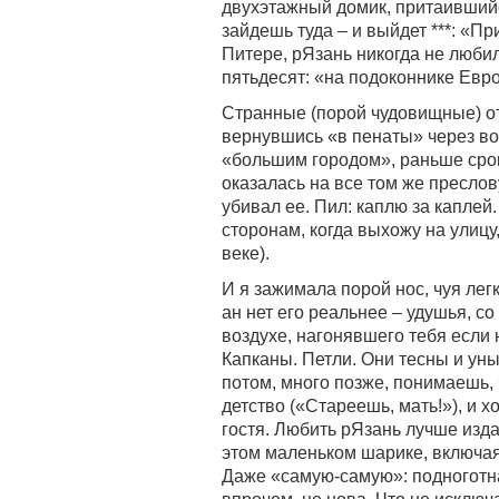
двухэтажный домик, притаившийс
зайдешь туда – и выйдет ***: «При
Питере, рЯзань никогда не люби
пятьдесят: «на подоконнике Евр
Странные (порой чудовищные) от
вернувшись «в пенаты» через во
«большим городом», раньше срок
оказалась на все том же пресло
убивал ее. Пил: каплю за каплей
сторонам, когда выхожу на улицу
веке).
И я зажимала порой нос, чуя лег
ан нет его реальнее – удушья, с
воздухе, нагонявшего тебя если
Капканы. Петли. Они тесны и ун
потом, много позже, понимаешь, 
детство («Стареешь, мать!»), и 
гостя. Любить рЯзань лучше изда
этом маленьком шарике, включая 
Даже «самую-самую»: подноготна