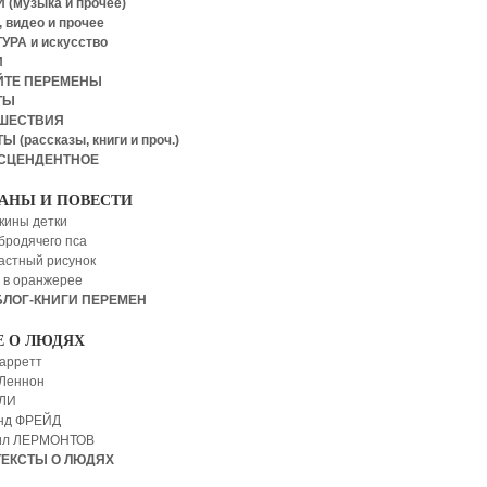
 (музыка и прочее)
 видео и прочее
УРА и искусство
И
ЙТЕ ПЕРЕМЕНЫ
ТЫ
ШЕСТВИЯ
Ы (рассказы, книги и проч.)
СЦЕНДЕНТНОЕ
АНЫ И ПОВЕСТИ
кины детки
бродячего пса
астный рисунок
 в оранжерее
БЛОГ-КНИГИ ПЕРЕМЕН
Е О ЛЮДЯХ
арретт
Леннон
 ЛИ
нд ФРЕЙД
ил ЛЕРМОНТОВ
ТЕКСТЫ О ЛЮДЯХ