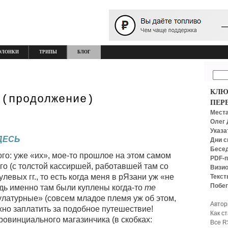
ОЛОНКИ
ТРИПЫ
БЛОГ
КЛЮ
 (продолжение)
ПЕР
Места
Олег 
Указа
ДЕСЬ
Дни с
Бесед
го: уже «их», мое-то прошлое на этом самом
PDF-п
го (с толстой кассиршей, работавшей там со
Визио
евых гг., то есть когда меня в рЯзани уж «не
Текст
Побег
дь именно там были куплены когда-то
те
кулатурные» (совсем младое племя уж об этом,
Автор
ожно заплатить за подобное путешествие!
Как с
ровинциального магазинчика (в скобках:
Все R