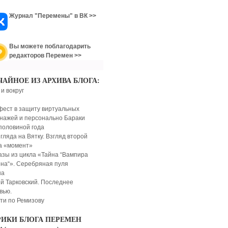
Журнал "Перемены" в ВК >>
Вы можете поблагодарить
редакторов Перемен >>
ЧАЙНОЕ ИЗ АРХИВА БЛОГА:
 и вокруг
ест в защиту виртуальных
нажей и персонально Бараки
 половиной года
згляда на Вятку. Взгляд второй
а «момент»
азы из цикла «Тайна “Вампира
на“». Серебряная пуля
на
й Тарковский. Последнее
вью.
ти по Ремизову
РИКИ БЛОГА ПЕРЕМЕН