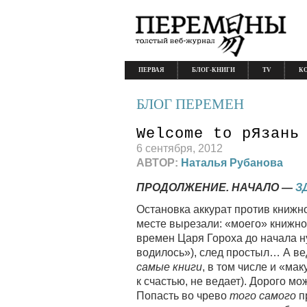
ПЕРВАЯ
БЛОГ-КНИГИ
TV
К
БЛОГ ПЕРЕМЕН
Welcome to рЯзань
6 сентября, 2012
АВТОР:
Наталья Рубанова
ПРОДОЛЖЕНИЕ. НАЧАЛО —
З
Остановка аккурат против книжно
месте вырезали: «моего» книжно
времен Царя Гороха до начала нул
водилось»), след простыл… А ве
самые книги
, в том числе и «ма
к счастью, не ведает). Дорого м
Попасть во чрево
того самого
п