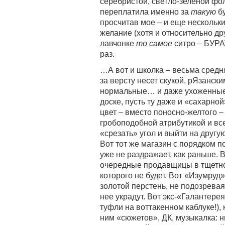
серебристой, светло-зеленой фо
переплатила именно за
такую
бу
просчитав мое – и еще нескольк
желание (хотя и относительно др
лавчонке
то самое
ситро – БУРА
раз.
…А вот и школка – весьма средняя
за версту несет скукой, рЯзански
нормальные… и даже ухоженны
доске, пусть ту даже и «сахарной
цвет – вместо поносно-желтого –
гробоподобной атрибутикой и все
«срезать» угол и выйти на другу
Вот тот же магазин с порядком
уже не раздражает, как раньше. 
очередные продавщицы в тщетно
которого не будет. Вот «Изумруд
золотой перстень, не подозревая 
нее украдут. Вот экс-«Галантере
туфли на воттакенном каблуке!),
ним «сюжетов», ДК, музыкалка: н