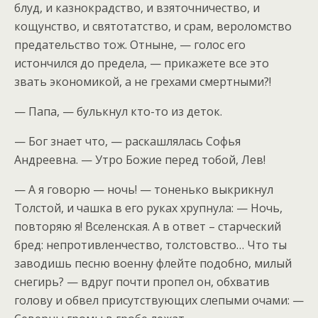
блуд, и казнокрадство, и взяточничество, и
кощунство, и святотатство, и срам, вероломство
предательство тож. Отныне, — голос его
истончился до предела, — прикажете все это
звать экономикой, а не грехами смертными?!
— Папа, — булькнул кто-то из деток.
— Бог знает что, — раскашлялась Софья
Андреевна. — Утро Божие перед тобой, Лев!
— А я говорю — ночь! — тоненько выкрикнул
Толстой, и чашка в его руках хрупнула: — Ночь,
повторяю я! Вселенская. А в ответ – старческий
бред: непротивленчество, толстовство… Что ты
заводишь песню военну флейте подобно, милый
снегирь? — вдруг почти пропел он, обхватив
голову и обвел присутствующих слепыми очами: —