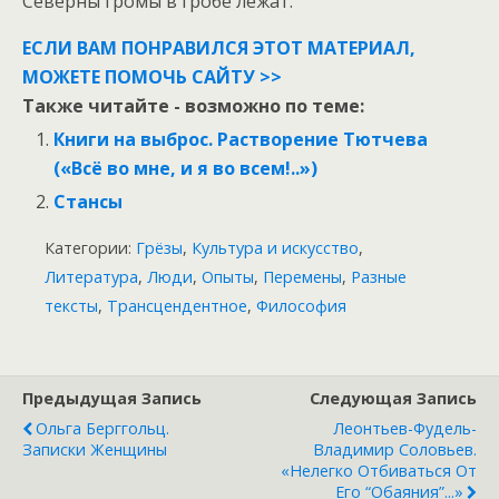
Северны громы в гробе лежат.
ЕСЛИ ВАМ ПОНРАВИЛСЯ ЭТОТ МАТЕРИАЛ,
МОЖЕТЕ ПОМОЧЬ САЙТУ >>
Также читайте - возможно по теме:
Книги на выброс. Растворение Тютчева
(«Всё во мне, и я во всем!..»)
Стансы
Категории:
Грёзы
,
Культура и искусство
,
Литература
,
Люди
,
Опыты
,
Перемены
,
Разные
тексты
,
Трансцендентное
,
Философия
Предыдущая Запись
Следующая Запись
Ольга Берггольц.
Леонтьев-Фудель-
Записки Женщины
Владимир Соловьев.
«Нелегко Отбиваться От
Его “обаяния”...»