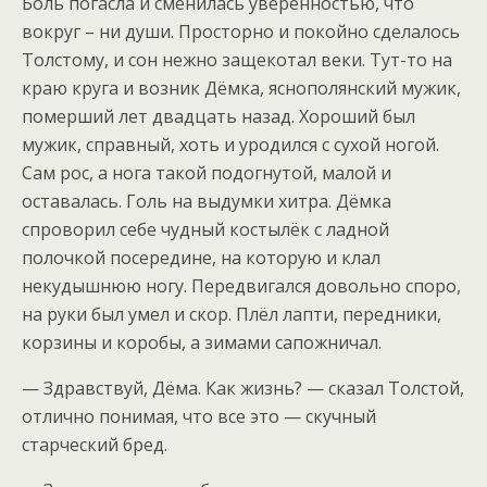
Боль погасла и сменилась уверенностью, что
вокруг – ни души. Просторно и покойно сделалось
Толстому, и сон нежно защекотал веки. Тут-то на
краю круга и возник Дёмка, яснополянский мужик,
померший лет двадцать назад. Хороший был
мужик, справный, хоть и уродился с сухой ногой.
Сам рос, а нога такой подогнутой, малой и
оставалась. Голь на выдумки хитра. Дёмка
спроворил себе чудный костылёк с ладной
полочкой посередине, на которую и клал
некудышнюю ногу. Передвигался довольно споро,
на руки был умел и скор. Плёл лапти, передники,
корзины и коробы, а зимами сапожничал.
— Здравствуй, Дёма. Как жизнь? — сказал Толстой,
отлично понимая, что все это — скучный
старческий бред.