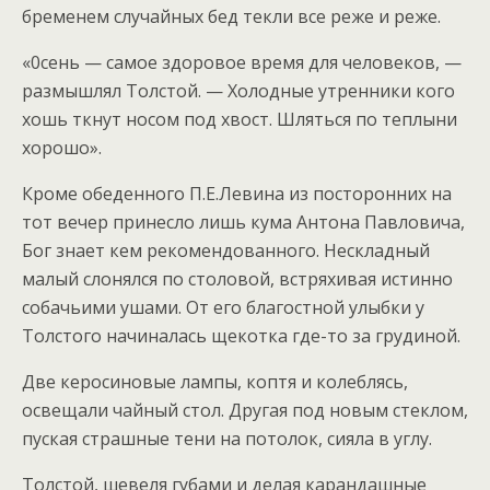
бременем случайных бед текли все реже и реже.
«0сень — самое здоровое время для человеков, —
размышлял Толстой. — Холодные утренники кого
хошь ткнут носом под хвост. Шляться по теплыни
хорошо».
Кроме обеденного П.Е.Левина из посторонних на
тот вечер принесло лишь кума Антона Павловича,
Бог знает кем рекомендованного. Нескладный
малый слонялся по столовой, встряхивая истинно
собачьими ушами. От его благостной улыбки у
Толстого начиналась щекотка где-то за грудиной.
Две керосиновые лампы, коптя и колеблясь,
освещали чайный стол. Другая под новым стеклом,
пуская страшные тени на потолок, сияла в углу.
Толстой, шевеля губами и делая карандашные