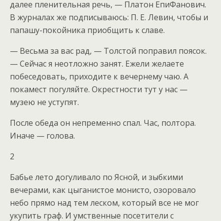
далее пленительная речь, — Платон ЕпиФанович.
В журналах же подписываюсь: П. Е. Левин, чтобы и
папашу-покойника приобщить к славе.
— Весьма за вас рад, — Толстой поправил поясок.
— Сейчас я неотложно занят. Ежели желаете
побеседовать, приходите к вечернему чаю. А
покамест погуляйте. Окрестности тут у нас —
музею не уступят.
После обеда он непременно спал. Час, полтора.
Иначе — голова.
2
Бабье лето догуливало по Ясной, и зыбкими
вечерами, как цыганистое монисто, озоровало
небо прямо над тем леском, который все не мог
укупить граф. И умственные посетители с