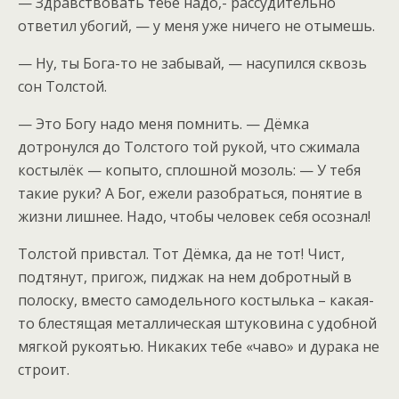
— Здравствовать тебе надо,- рассудительно
ответил убогий, — у меня уже ничего не отымешь.
— Ну, ты Бога-то не забывай, — насупился сквозь
сон Толстой.
— Это Богу надо меня помнить. — Дёмка
дотронулся до Толстого той рукой, что сжимала
костылёк — копыто, сплошной мозоль: — У тебя
такие руки? А Бог, ежели разобраться, понятие в
жизни лишнее. Надо, чтобы человек себя осознал!
Толстой привстал. Тот Дёмка, да не тот! Чист,
подтянут, пригож, пиджак на нем добротный в
полоску, вместо самодельного костылька – какая-
то блестящая металлическая штуковина с удобной
мягкой рукоятью. Никаких тебе «чаво» и дурака не
строит.