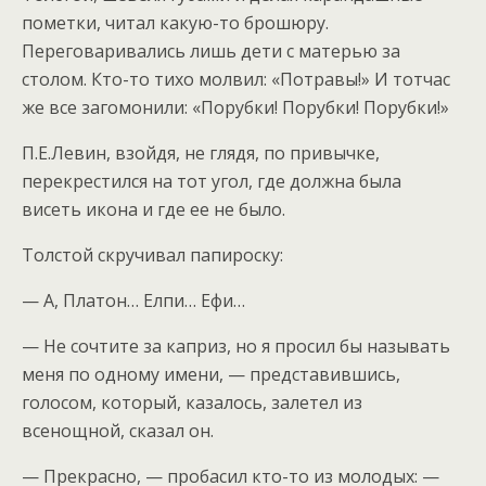
пометки, читал какую-то брошюру.
Переговаривались лишь дети с матерью за
столом. Кто-то тихо молвил: «Потравы!» И тотчас
же все загомонили: «Порубки! Порубки! Порубки!»
П.Е.Левин, взойдя, не глядя, по привычке,
перекрестился на тот угол, где должна была
висеть икона и где ее не было.
Толстой скручивал папироску:
— А, Платон… Елпи… Ефи…
— Не сочтите за каприз, но я просил бы называть
меня по одному имени, — представившись,
голосом, который, казалось, залетел из
всенощной, сказал он.
— Прекрасно, — пробасил кто-то из молодых: —