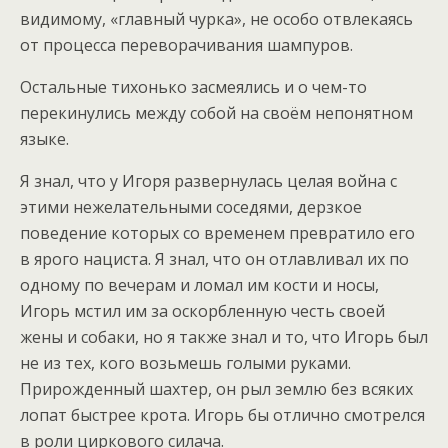
видимому, «главный чурка», не особо отвлекаясь
от процесса переворачивания шампуров.
Остальные тихонько засмеялись и о чем-то
перекинулись между собой на своём непонятном
языке.
Я знал, что у Игоря развернулась целая война с
этими нежелательными соседями, дерзкое
поведение которых со временем превратило его
в ярого нациста. Я знал, что он отлавливал их по
одному по вечерам и ломал им кости и носы,
Игорь мстил им за оскорбленную честь своей
жены и собаки, но я также знал и то, что Игорь был
не из тех, кого возьмешь голыми руками.
Прирожденный шахтер, он рыл землю без всяких
лопат быстрее крота. Игорь бы отлично смотрелся
в роли циркового силача.