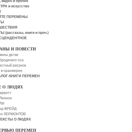
 видео и прочее
УРА и искусство
И
ЙТЕ ПЕРЕМЕНЫ
ТЫ
ШЕСТВИЯ
Ы (рассказы, книги и проч.)
СЦЕНДЕНТНОЕ
АНЫ И ПОВЕСТИ
кины детки
бродячего пса
астный рисунок
 в оранжерее
БЛОГ-КНИГИ ПЕРЕМЕН
Е О ЛЮДЯХ
арретт
Леннон
 ЛИ
нд ФРЕЙД
ил ЛЕРМОНТОВ
ТЕКСТЫ О ЛЮДЯХ
ЕРВЬЮ ПЕРЕМЕН