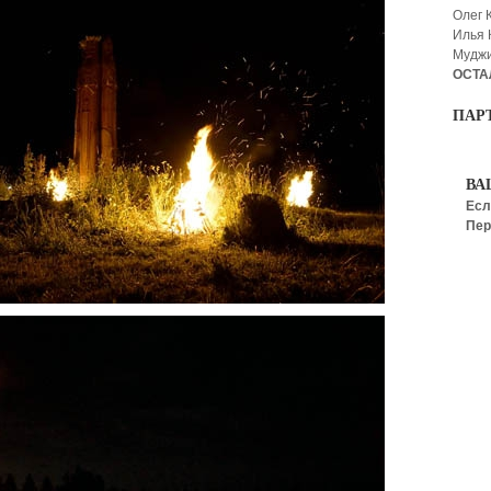
Олег 
Илья
Мудж
ОСТА
ПАР
ВА
Есл
Пер