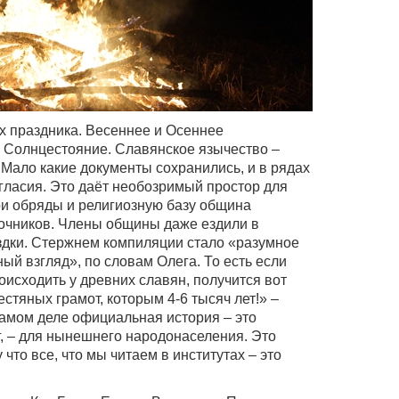
х праздника. Весеннее и Осеннее
 Солнцестояние. Славянское язычество –
 Мало какие документы сохранились, и в рядах
огласия. Это даёт необозримый простор для
и обряды и религиозную базу община
точников. Члены общины даже ездили в
здки. Стержнем компиляции стало «разумное
ый взгляд», по словам Олега. То есть если
роисходить у древних славян, получится вот
стяных грамот, которым 4-6 тысяч лет!» –
амом деле официальная история – это
г, – для нынешнего народонаселения. Это
то все, что мы читаем в институтах – это