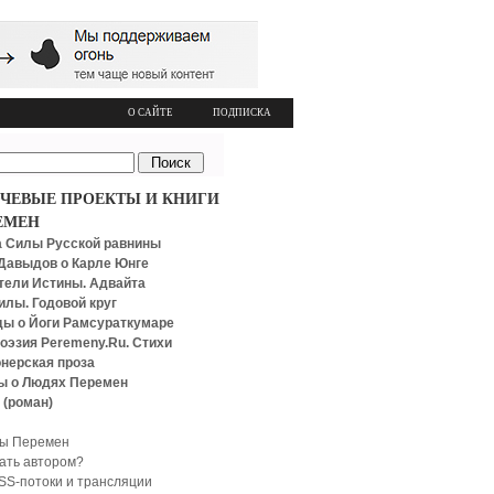
О САЙТЕ
ПОДПИСКА
ЧЕВЫЕ ПРОЕКТЫ И КНИГИ
ЕМЕН
 Силы Русской равнины
Давыдов о Карле Юнге
тели Истины. Адвайта
илы. Годовой круг
ы о Йоги Рамсураткумаре
оэзия Peremeny.Ru. Стихи
нерская проза
ы о Людях Перемен
 (роман)
ы Перемен
тать автором?
SS-потоки и трансляции