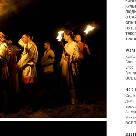
КИНО,
КУЛЬТ
ЛЮД
О СА
ОПЫ
ПУТЕ
ТЕКСТ
ТРАН
РОМ
Кукуш
Блюз 
Злосч
Ветер
ВСЕ 
ЭСС
Сид Б
Джон 
Брюс
Зигму
Миха
ВСЕ 
ИНТ