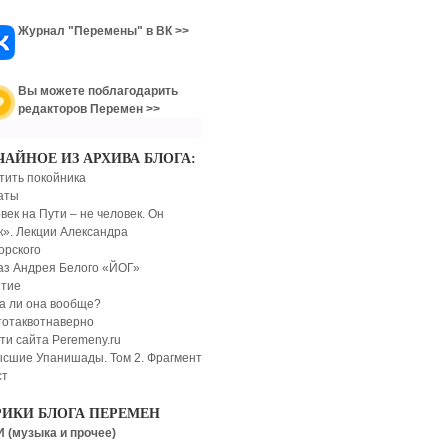
Журнал "Перемены" в ВК >>
Вы можете поблагодарить
редакторов Перемен >>
ЧАЙНОЕ ИЗ АРХИВА БЛОГА:
тить покойника
аты
век на Пути – не человек. Он
к». Лекции Александра
орского
аз Андрея Белого «ЙОГ»
тие
а ли она вообще?
тотаквотнаверно
ти сайта Peremeny.ru
сшие Упанишады. Том 2. Фрагмент
ст
РИКИ БЛОГА ПЕРЕМЕН
 (музыка и прочее)