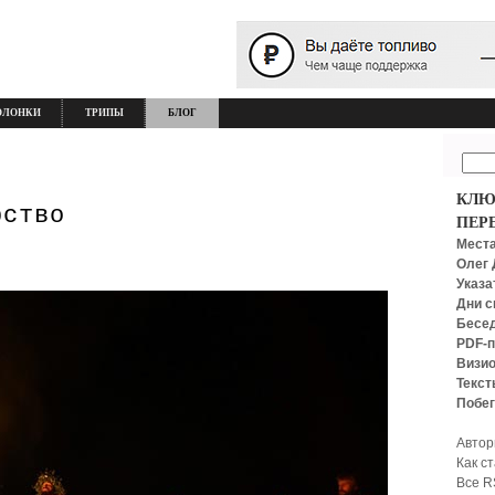
ОЛОНКИ
ТРИПЫ
БЛОГ
КЛЮ
рство
ПЕР
Места
Олег 
Указа
Дни с
Бесед
PDF-п
Визио
Текст
Побег
Автор
Как с
Все R