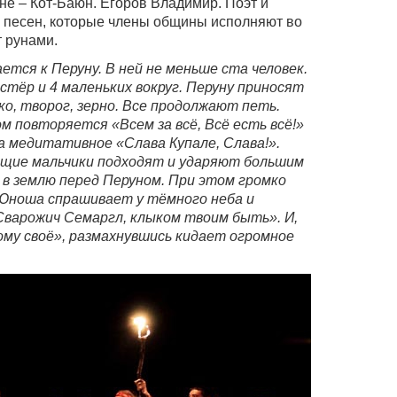
е – Кот-Баюн. Егоров Владимир. Поэт и
а песен, которые члены общины исполняют во
 рунами.
тся к Перуну. В ней не меньше ста человек.
стёр и 4 маленьких вокруг. Перуну приносят
ко, творог, зерно. Все продолжают петь.
 повторяется «Всем за всё, Всё есть всё!»
на медитативное «Слава Купале, Слава!».
щие мальчики подходят и ударяют большим
в землю перед Перуном. При этом громко
 Юноша спрашивает у тёмного неба и
 Сварожич Семаргл, клыком твоим быть». И,
ому своё», размахнувшись кидает огромное