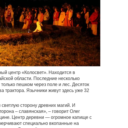
ый центр «Колосвет». Находится в
йской области. Последние несколько
только пешком через поле и лес. Десяток
два трактора. Язычники живут здесь уже 32
и светлую сторону древних магий. И
торона – славянская», – говорит Олег
щине. Центр деревни — огромное капище с
черчивают специально вкопанные на