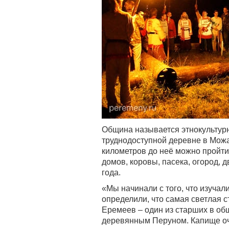
Община называется этнокультурн
труднодоступной деревне в Можа
километров до неё можно пройти 
домов, коровы, пасека, огород, 
года.
«Мы начинали с того, что изучал
определили, что самая светлая с
Еремеев – один из старших в об
деревянным Перуном. Капище о