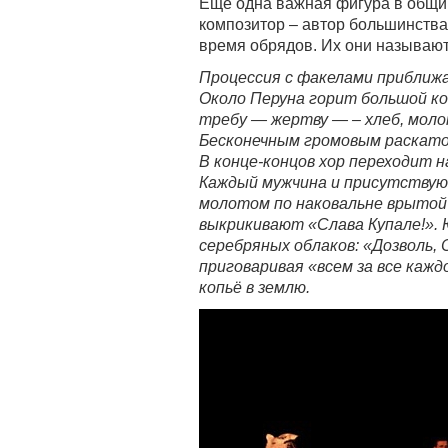
Ещё одна важная фигура в общин
композитор – автор большинств
время обрядов. Их они называют
Процессия с факелами приближае
Около Перуна горит большой ко
требу — жертву — – хлеб, моло
Бесконечным громовым раскатом
В конце-концов хор переходит 
Каждый мужчина и присутствую
молотом по наковальне врытой 
выкрикивают «Слава Купале!».
серебряных облаков: «Дозволь,
приговаривая «всем за все кажд
копьё в землю.