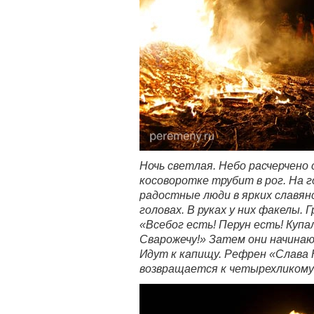
Ночь светлая. Небо расчерчено
косоворотке трубит в рог. На г
радостные люди в ярких славян
головах. В руках у них факелы.
«Всебог есть! Перун есть! Купал
Сварожечу!» Затем они начинаю
Идут к капищу. Рефрен «Слава 
возвращается к четырехликому