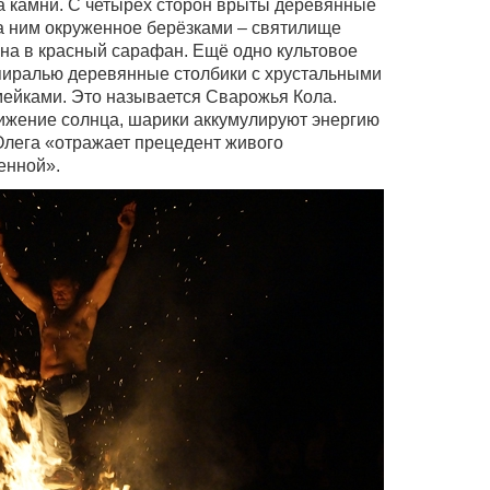
га камни. С четырёх сторон врыты деревянные
а ним окруженное берёзками – святилище
на в красный сарафан. Ещё одно культовое
иралью деревянные столбики с хрустальными
мейками. Это называется Сварожья Кола.
ижение солнца, шарики аккумулируют энергию
 Олега «отражает прецедент живого
енной».