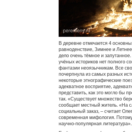
В деревне отмечается 4 основны
равноденствие, Зимнее и Летнее
дело очень тёмное и запутанное.
учёных историков нет полного с
фантазии неоязычникам. Все сво
почерпнула из самых разных ис
некоторые этнографические пое
адекватное восприятие, адекватн
представить, как это могло бы п
так. «Существует множество бере
сообщает местный житель. «На с
социальный заказ, – считает Оле
современная мифология. Потому ч
научно-популярная литература».