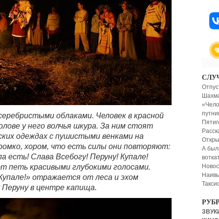
СЛУ
Отпус
Шахм
«Чело
путни
 серебристыми облаками. Человек в красной
Пятиг
олове у него волчья шкура. За ним стоят
Расск
ских одеждах с пушистыми венками на
Откры
 Громко, хором, что есть силы они повторяют:
А был
а есть! Слава Всебогу! Перуну! Купале!
вотка
Новос
т петь красивыми глубокими голосами.
Наивы
Купале!» отражается от леса и эхом
Такси
 Перуну в центре капища.
РУБ
ЗВУКИ