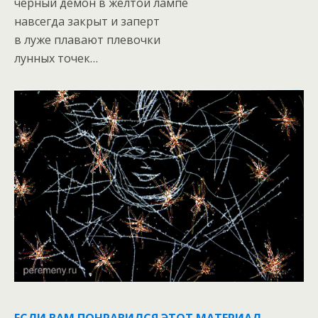
черный демон в желтой лампе
навсегда закрыт и заперт
в луже плавают плевочки
лунных точек…
ЕСЛИ ВАМ ПОНРАВИЛСЯ ЭТОТ МАТЕРИАЛ,