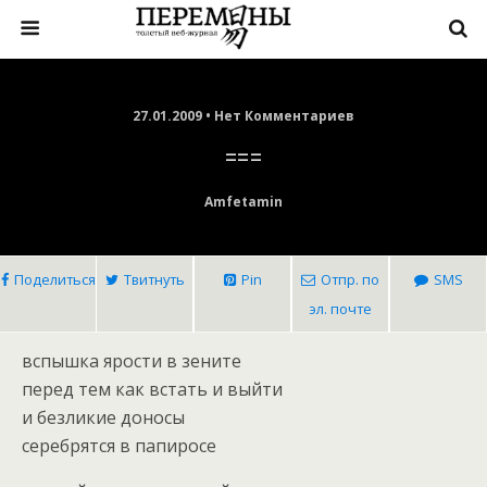
27.01.2009 • Нет Комментариев
===
Amfetamin
Поделиться
Твитнуть
Pin
Отпр. по
SMS
эл. почте
вспышка ярости в зените
перед тем как встать и выйти
и безликие доносы
серебрятся в папиросе