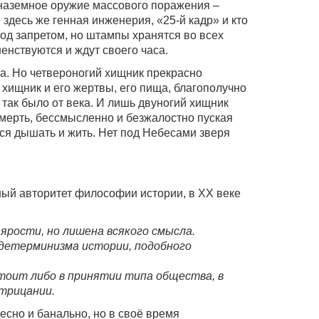
 наземное оружие массового поражения –
 здесь же генная инженерия, «25-й кадр» и кто
под запретом, но штампы хранятся во всех
енствуются и ждут своего часа.
ка. Но четвероногий хищник прекрасно
 хищник и его жертвы, его пища, благополучно
так было от века. И лишь двуногий хищник
смерть, бессмысленно и безжалостно пуская
тся дышать и жить. Нет под Небесами зверя
ый авторитет философии истории, в XX веке
 ярости, но лишена всякого смысла.
 детерминизма истории, подобного
тоит либо в принятии типа общества, в
отрицании.
весно и банально, но в своё время