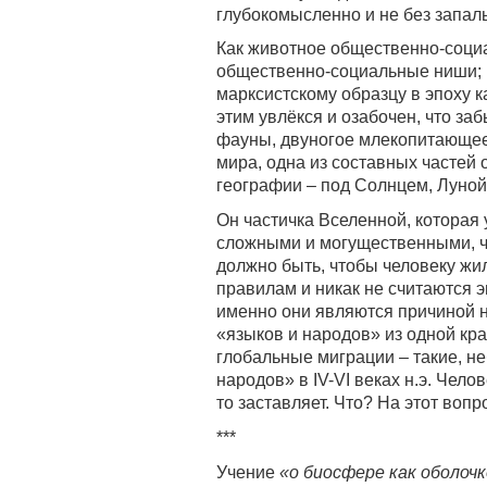
глубокомысленно и не без запал
Как животное общественно-социа
общественно-социальные ниши; в
марксистскому образцу в эпоху к
этим увлёкся и озабочен, что заб
фауны, двуногое млекопитающее
мира, одна из составных частей
географии – под Солнцем, Луной
Он частичка Вселенной, которая
сложными и могущественными, че
должно быть, чтобы человеку жи
правилам и никак не считаются э
именно они являются причиной 
«языков и народов» из одной кр
глобальные миграции – такие, н
народов» в IV-VI веках н.э. Чело
то заставляет. Что? На этот вопр
***
Учение
«о биосфере как оболо