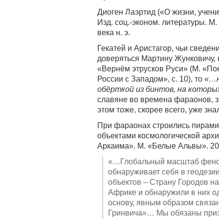
Диоген Лаэртид («О жизни, учен
Изд. соц.-эконом. литературы. М.
века н. э.
Гекатей и Аристагор, чьи сведения
доверяться Мартину Жунковичу, к
«Вернём этрусков Руси» (М. «Поко
России с Западом», с. 10), то
«…н
обёрткой из бинтов, на которы
славяне во времена фараонов, за
этом тоже, скорее всего, уже зна
При фараонах строились пирамид
объектами космологической архи
Аркаима». М. «Белые Альвы». 20
«…Глобальный масштаб феном
обнаруживает себя в геодези
объектов – Страну Городов н
Африке и обнаружили в них о
основу, явным образом связа
Гринвича»… Мы обязаны призн