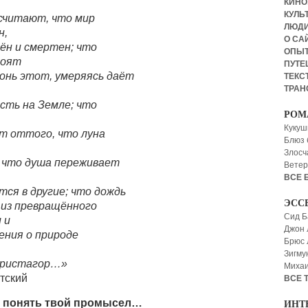
КИНО,
КУЛЬТ
считают, что мир
ЛЮД
н,
О СА
ён и смертен; что
ОПЫ
тоят
ПУТЕ
огонь этот, умеряясь даёт
ТЕКСТ
ТРАН
есть на Земле; что
РОМ
Кукуш
т оттого, что луна
Блюз 
Злосч
; что душа переживает
Ветер
ВСЕ 
тся в другие; что дождь
ЭСС
 из превращённого
Сид Б
 и
Джон 
чения о природе
Брюс
Зигму
Аристагор…»
Миха
тский
ВСЕ 
и понять твой промысел…
ИНТ