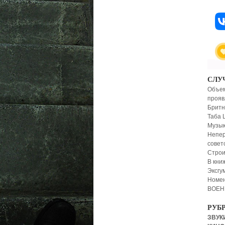
СЛУ
Объем
прояв
Бритн
Таба 
Музык
Непер
совет
Строи
В кни
Эксгу
Номен
ВОЕН
РУБ
ЗВУКИ