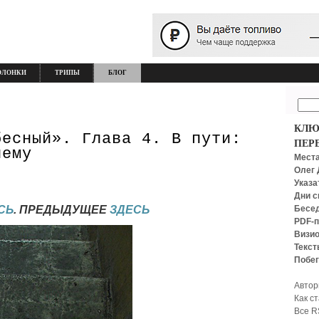
ОЛОНКИ
ТРИПЫ
БЛОГ
КЛЮ
бесный». Глава 4. В пути:
ПЕР
нему
Места
Олег 
Указа
Дни с
Бесед
СЬ
. ПРЕДЫДУЩЕЕ
ЗДЕСЬ
PDF-п
Визио
Текст
Побег
Автор
Как с
Все R