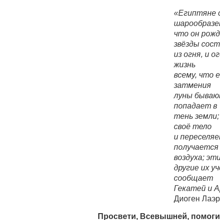
«Египтяне 
шарообразе
что он рожд
звёзды сос
из огня, и 
жизнь
всему, что 
затмения
луны бываю
попадает в
тень земли
своё тело
и переселяе
получается
воздуха; эти
другие их у
сообщает
Гекатей и 
Диоген Лаэр
Просвети, Всевышней, помог