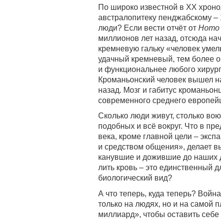
По широко известной в XX хроно
австралопитеку пенджабскому – 1
люди? Если вести отчёт от
Homo 
миллионов лет назад, отсюда на
кремневую гальку «человек умелы
удачный кремневый, тем более о
и функциональнее любого хирург
Кроманьонский человек вышел на
назад. Мозг и габитус кроманьон
современного среднего европе
Сколько люди живут, столько вою
подобных и всё вокруг. Что в пр
века, кроме главной цели – экс
и средством общения», делает вы
канувшие и дожившие до наших д
лить кровь – это единственный 
биологический вид?
А что теперь, куда теперь? Война
только на людях, но и на самой 
миллиард», чтобы оставить себе