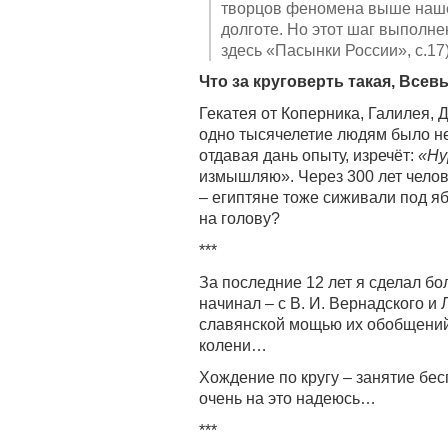
творцов феномена выше нашей
долготе. Но этот шаг выполнен
здесь «Пасынки России», с.17)
Что за круговерть такая, Все
Гекатея от Коперника, Галилея,
одно тысячелетие людям было не 
отдавая дань опыту, изречёт:
«Hy
измышляю». Через 300 лет челов
– египтяне тоже сиживали под яб
на голову?
***
За последние 12 лет я сделал бо
начинал – с В. И. Вернадского и
славянской мощью их обобщений 
колени…
Хождение по кругу – занятие бес
очень на это надеюсь…
***