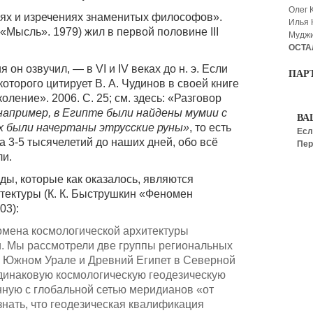
Олег 
иях и изречениях знаменитых философов».
Илья
 «Мысль». 1979) жил в первой половине III
Мудж
ОСТА
 он озвучил, — в VI и IV веках до н. э. Если
ПАР
оторого цитирует В. А. Чудинов в своей книге
ление». 2006. С. 25; см. здесь: «Разговор
апример, в Египте были найдены мумии с
ВА
х были начертаны этрусские руны»
, то есть
Есл
 3-5 тысячелетий до наших дней, обо всё
Пер
ли.
ы, которые как оказалось, являются
тектуры (К. К. Быструшкин «Феномен
03):
ена космологической архитектуры
и. Мы рассмотрели две группы региональных
а Южном Урале и Древний Египет в Северной
динаковую космологическую геодезическую
нную с глобальной сетью меридианов «от
ать, что геодезическая квалификация