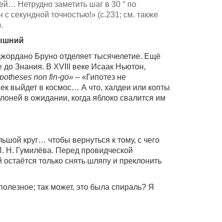
… Нетрудно заметить шаг в 30 ° по
 с секундной точностью!» (с.231; см. также
.
вышний
 Джордано Бруно отделяет тысячелетие. Ещё
до Знания. В XVIII веке Исаак Ньютон,
potheses non fin-go»
– «Гипотез не
ек выйдет в космос… А что, халдеи или копты
лоней в ожидании, когда яблоко свалится им
льшой круг… чтобы вернуться к тому, с чего
 Л. Н. Гумилёва. Перед провидческой
остаётся только снять шляпу и преклонить
полезное; так может, это была спираль? Я