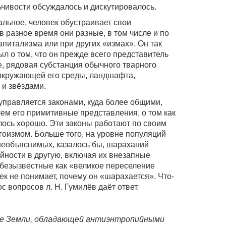
ьчивости обсуждалось и дискутировалось.
льное, человек обустраивает свои
 разное время они разные, в том числе и по
апитализма или при других «измах». Он так
ыл о том, что он прежде всего представитель
, рядовая субстанция обычного тварного
 окружающей его среды, ландшафта,
 и звёздами.
 управляется законами, куда более общими,
м его примитивные представления, о том как
лось хорошо. Эти законы работают по своим
гоизмом. Больше того, на уровне популяций
необъяснимых, казалось бы, шараханий
айности в другую, включая их внезапные
ебезызвестные как «великое переселение
век не понимает, почему он «шарахается». Что-
ос вопросов л. Н. Гумилёв даёт ответ.
чке Земли, обладающей антиэнтропийными