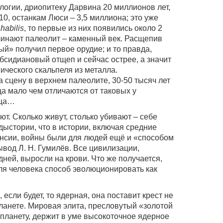
логии, дриопитеку Дарвина 20 миллионов лет,
0, останкам Люси – 3,5 миллиона; это уже
habilis
, то первые из них появились около 2
чинают палеолит – каменный век. Расщепив
й» получил первое орудие; и то правда,
бсидиановый отщеп и сейчас острее, а значит
ического скальпеля из металла.
 сцену в верхнем палеолите, 30-50 тысяч лет
ца мало чем отличаются от таковых у
йца…
ют. Сколько живут, столько убивают – себе
едыстории, что в истории, включая средние
пансии, войны были для людей ещё и «способом
вод Л. Н. Гумилёв. Все цивилизации,
ней, выросли на крови. Что же получается,
для человека способ эволюционировать как
, если будет, то ядерная, она поставит крест не
планете. Мировая элита, пресловутый «золотой
 планету, держит в уме высокоточное ядерное