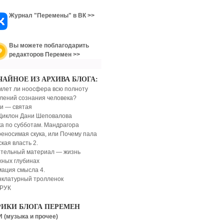
Журнал "Перемены" в ВК >>
Вы можете поблагодарить
редакторов Перемен >>
ЧАЙНОЕ ИЗ АРХИВА БЛОГА:
лет ли ноосфера всю полноту
лений сознания человека?
и — святая
Циклон Дани Шеповалова
а по субботам. Мандрагора
еносимая скука, или Почему пала
ская власть 2.
тельный материал — жизнь
жных глубинах
мация смысла 4.
клатурный тролленок
РУК
РИКИ БЛОГА ПЕРЕМЕН
 (музыка и прочее)