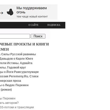
О САЙТЕ
ПОДПИСКА
ЧЕВЫЕ ПРОЕКТЫ И КНИГИ
ЕМЕН
 Силы Русской равнины
Давыдов о Карле Юнге
тели Истины. Адвайта
илы. Годовой круг
ы о Йоги Рамсураткумаре
оэзия Peremeny.Ru. Стихи
нерская проза
ы о Людях Перемен
 (роман)
ы Перемен
тать автором?
SS-потоки и трансляции