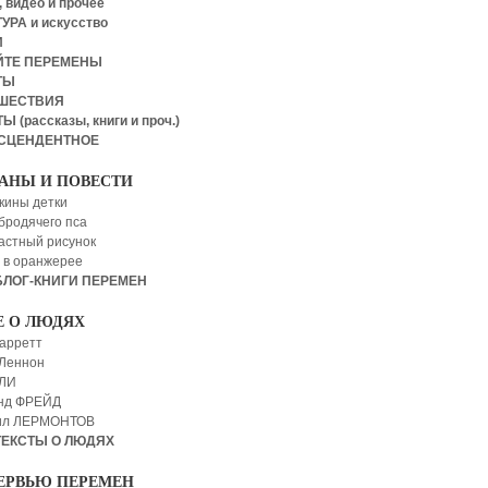
 видео и прочее
УРА и искусство
И
ЙТЕ ПЕРЕМЕНЫ
ТЫ
ШЕСТВИЯ
Ы (рассказы, книги и проч.)
СЦЕНДЕНТНОЕ
АНЫ И ПОВЕСТИ
кины детки
бродячего пса
астный рисунок
 в оранжерее
БЛОГ-КНИГИ ПЕРЕМЕН
Е О ЛЮДЯХ
арретт
Леннон
 ЛИ
нд ФРЕЙД
ил ЛЕРМОНТОВ
ТЕКСТЫ О ЛЮДЯХ
ЕРВЬЮ ПЕРЕМЕН