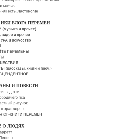
а Махарши: Освобождение вечно
 и сейчас
 как есть. Ластоногие
РИКИ БЛОГА ПЕРЕМЕН
 (музыка и прочее)
 видео и прочее
УРА и искусство
И
ЙТЕ ПЕРЕМЕНЫ
ТЫ
ШЕСТВИЯ
Ы (рассказы, книги и проч.)
СЦЕНДЕНТНОЕ
АНЫ И ПОВЕСТИ
кины детки
бродячего пса
астный рисунок
 в оранжерее
БЛОГ-КНИГИ ПЕРЕМЕН
Е О ЛЮДЯХ
арретт
Леннон