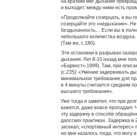
на краткий миг дыхание прекращ
и выходит: между ними есть проме
«Продолжайте созерцать, и вы по
созерцайте это «недыхание». Не
бездыханность… Если вы в полн
небольшого количества воздуха. 
(Там же, с.180).
Эти остановки в разрывах-зазор
дыхания. Лет 8-10 назад мне поп
«Барвест».1999). Там, при опис
(с.235): «Умение задерживать ды
минимальное требование для пр
в 4 минуты считается средним по
высшего требования».
Уже тогда я заметил, что при до
кажется, даже вовсе пропадает.
эту задержку в способе обращён
даосских практиках. Задержка в 
засекал, «спортивный интерес» т
но мне казалось тогда, что могу и 