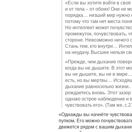
«Если вы хотите войти в своё
и от тела – от обоих! Они не 
порядка… низший мир нужно 
потому что там нет места по
Но интеллект может почувство
промежуток, почувствовать, ч
стороне. Невозможно ничего о
Стань тем, кто внутри… Интел
на неудачу. Высшее нельзя свес
«Прежде, чем дыхание повернё
когда вы не дышите. В этот м
вы не дышите, вы не в мире…
есть, но вы мертвы… Исходя
дыхание равносильно жизни..
рождаетесь вновь. Этот зазо
однако острое наблюдение и 
чувствовать его». (Там же, с.2
«Однажды вы начнёте чувствоват
пупком. Его можно почувствоват
движется рядом с вашим дыхани