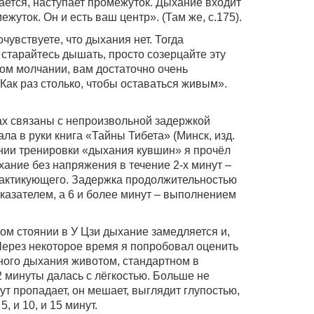
ается, наступает промежуток. Дыхание входит
жуток. Он и есть ваш центр». (Там же, с.175).
чувствуете, что дыхания нет. Тогда
 старайтесь дышать, просто созерцайте эту
ом молчании, вам достаточно очень
Как раз столько, чтобы оставаться живым».
ах связаны с непроизвольной задержкой
ала в руки книга «Тайны Тибета» (Минск, изд.
ании тренировки «дыхания кувшин» я прочёл
хание без напряжения в течение 2-х минут –
актикующего. Задержка продолжительностью
казателем, а 6 и более минут – выполнением
лгом стоянии в У Цзи дыхание замедляется и,
 Через некоторое время я попробовал оценить
ного дыхания животом, стандартном в
2 минуты далась с лёгкостью. Больше не
ут пропадает, он мешает, выглядит глупостью,
5, и 10, и 15 минут.