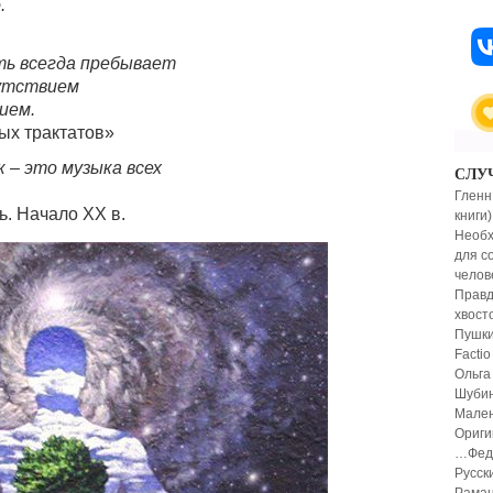
.
ть всегда пребывает
утствием
ием.
ых трактатов»
 – это музыка всех
СЛУ
Гленн
ь. Начало XX в.
книги)
Необх
для с
челов
Правд
хвост
Пушки
Factio
Ольга
Шубин
Мален
Ориги
…Фед
Русск