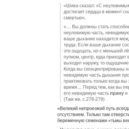
«Шива сказал: «С неуловимым
достигает сердца в момент с
смертью».
«… Вы должны стать способны
неуловимую часть, невидимую 
ваше дыхание находится межд
труда. Если ваше дыхание сос
это ощущать, но с меньшей лё
пупком, центр, куда приходит 
выходит наружу, то ощущение 
Когда вы сконцентрированы на
невидимую часть дыхания пр
практиковать только когда вы 
время… Перед тем, как вы пе
его невидимую часть
прану
и 
(Там же, с.278-279)
«Великий непроезжий путь всегд
отсутствием. Только там отверст
беременную семенами «тьмы ве