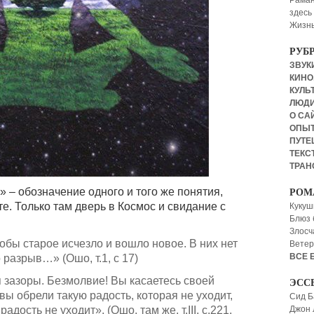
Раман
здесь
Жизнь
РУБ
ЗВУКИ
КИНО,
КУЛЬТ
ЛЮД
О СА
ОПЫ
ПУТЕ
ТЕКСТ
ТРАН
 – обозначение одного и того же понятия,
РОМ
е. Только там дверь в Космос и свидание с
Кукуш
Блюз 
Злосч
обы старое исчезло и вошло новое. В них нет
Ветер
ВСЕ 
разрыв…» (Ошо, т.1, с 17)
 зазоры. Безмолвие! Вы касаетесь своей
ЭСС
ы обрели такую радость, которая не уходит,
Сид Б
адость не уходит». (Ошо, там же, т.III, с.221,
Джон 