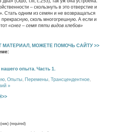
два» (Ошо, т.III, с.253), так уж она устроена.
йственности – скользнуть в это отверстие и
». Стать одним из семян и не возвращаться
 прекрасную, сколь многогрешную. А если и
этот
«снег – семя пяти видов хлебов»
 МАТЕРИАЛ, МОЖЕТЕ ПОМОЧЬ САЙТУ >>
еме:
нашего опыта. Часть 1.
ую
,
Опыты
,
Перемены
,
Трансцендентное
,
рий »
Н>>
(ник) (required)