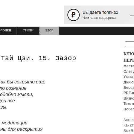
ОЛОНКИ
ТРИПЫ
БЛОГ
КЛЮ
 Тай Цзи. 15. Зазор
ПЕР
Места
Олег 
Указа
как бы сокрыто ещё
Дни с
Бесед
то сознание
PDF-п
подобно мысли,
Визио
ей все
Текст
азы.
Побег
Автор
 медитации
Как с
ены для раскрытия
Все R