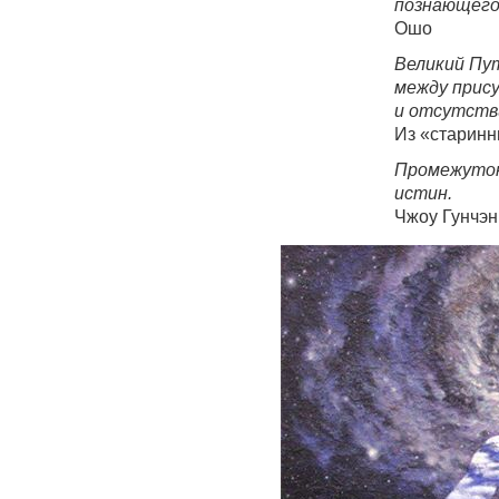
познающего
Ошо
Великий Пу
между прис
и отсутств
Из «старинн
Промежуток
истин.
Чжоу Гунчэн