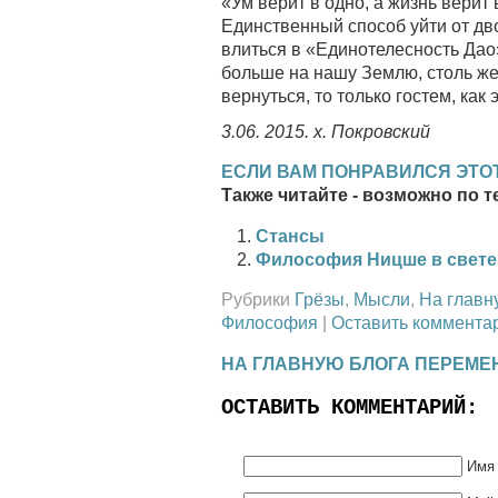
«Ум верит в одно, а жизнь верит в 
Единственный способ уйти от дво
влиться в «Единотелесность Дао
больше на нашу Землю, столь же
вернуться, то только гостем, как 
3.06. 2015. х. Покровский
ЕСЛИ ВАМ ПОНРАВИЛСЯ ЭТОТ
Также читайте - возможно по т
Стансы
Философия Ницше в свете 
Рубрики
Грёзы
,
Мысли
,
На главн
Философия
|
Оставить коммента
НА ГЛАВНУЮ БЛОГА ПЕРЕМЕ
ОСТАВИТЬ КОММЕНТАРИЙ:
Имя 