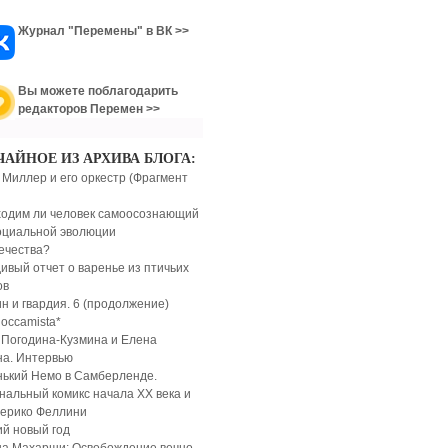
Журнал "Перемены" в ВК >>
Вы можете поблагодарить
редакторов Перемен >>
ЧАЙНОЕ ИЗ АРХИВА БЛОГА:
 Миллер и его оркестр (Фрагмент
одим ли человек самоосознающий
оциальной эволюции
ечества?
ивый отчет о варенье из птичьих
ов
н и гвардия. 6 (продолжение)
 occamista*
 Погодина-Кузмина и Елена
а. Интервью
ький Немо в Самберленде.
нальный комикс начала XX века и
ерико Феллини
ий новый год