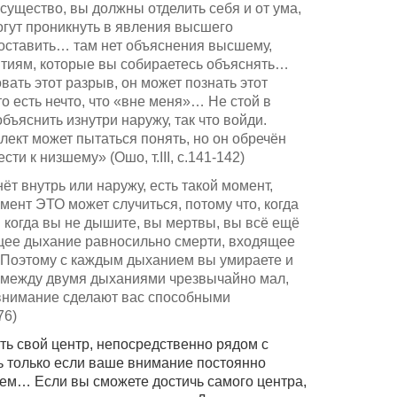
 существо, вы должны отделить себя и от ума,
могут проникнуть в явления высшего
оставить… там нет объяснения высшему,
нятиям, которые вы собираетесь объяснять…
вать этот разрыв, он может познать этот
то есть нечто, что «вне меня»… Не стой в
бъяснить изнутри наружу, так что войди.
лект может пытаться понять, но он обречён
ти к низшему» (Ошо, т.III, с.141-142)
т внутрь или наружу, есть такой момент,
омент ЭТО может случиться, потому что, когда
 когда вы не дышите, вы мертвы, вы всё ещё
щее дыхание равносильно смерти, входящее
 Поэтому с каждым дыханием вы умираете и
р между двумя дыханиями чрезвычайно мал,
внимание сделают вас способными
76)
ь свой центр, непосредственно рядом с
ь только если ваше внимание постоянно
ем… Если вы сможете достичь самого центра,