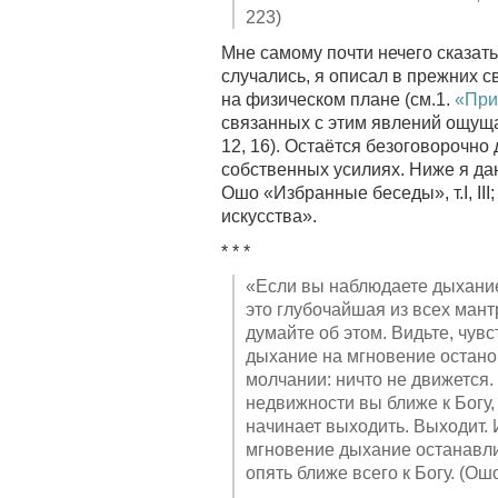
223)
Мне самому почти нечего сказать
случались, я описал в прежних 
на физическом плане (см.1.
«При
связанных с этим явлений ощуща
12, 16). Остаётся безоговорочно
собственных усилиях. Ниже я даю
Ошо «Избранные беседы», т.I, II
искусства».
* * *
«Если вы наблюдаете дыхание
это глубочайшая из всех ман
думайте об этом. Видьте, чувс
дыхание на мгновение останов
молчании: ничто не движется.
недвижности вы ближе к Богу
начинает выходить. Выходит. 
мгновение дыхание останавли
опять ближе всего к Богу. (Ошо,