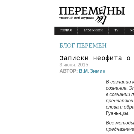
ПЕРВАЯ
БЛОГ-КНИГИ
TV
К
БЛОГ ПЕРЕМЕН
Записки неофита о
3 июня, 2015
АВТОР:
В.М. Зимин
В сознании 
сознание. Э
в сознании 
предваряющ
слова и обр
Гуань-цзы.
Все методы
предназнач