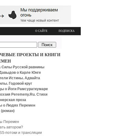
О САЙТЕ
ПОДПИСКА
ЧЕВЫЕ ПРОЕКТЫ И КНИГИ
ЕМЕН
 Силы Русской равнины
Давыдов о Карле Юнге
тели Истины. Адвайта
илы. Годовой круг
ы о Йоги Рамсураткумаре
оэзия Peremeny.Ru. Стихи
нерская проза
ы о Людях Перемен
 (роман)
ы Перемен
тать автором?
SS-потоки и трансляции