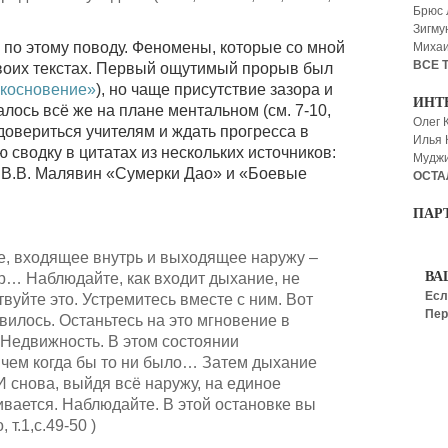
Брюс
Зигму
 по этому поводу. Феномены, которые со мной
Миха
ВСЕ 
своих текстах. Первый ощутимый прорыв был
косновение»
), но чаще присутствие зазора и
ИНТ
лось всё же на плане ментальном (см. 7-10,
Олег 
 довериться учителям и ждать прогресса в
Илья
 сводку в цитатах из нескольких источников:
Мудж
I; В.В. Малявин «Сумерки Дао» и «Боевые
ОСТА
ПАР
, входящее внутрь и выходящее наружу –
ВА
тр… Наблюдайте, как входит дыхание, не
Есл
твуйте это. Устремитесь вместе с ним. Вот
Пер
илось. Останьтесь на это мгновение в
 Недвижность. В этом состоянии
, чем когда бы то ни было… Затем дыхание
И снова, выйдя всё наружу, на единое
вается. Наблюдайте. В этой остановке вы
 т.1,с.49-50 )