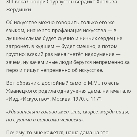
XIII века Снорри Стурлуссон вердикт Хрольва
Жердинки.
Об искусстве можно говорить только его же
языком, иначе это профанация искусства — в
лучшем случае будет скучно и ничьих сердец не
затронет, в худшем — будет смешно, а потом
грустно; всякий раз меня гнетёт недоумение —
зачем, ну зачем иные люди берутся непременно за
перо и пишут непременно об искусстве.
Вот образчик, достойный самого М.М., то есть
Жванецкого; родила одна учёная дама, напечатало
«Изд. «Искусство», Москва, 1970, с. 117″:
«Удивительна голова змеи, это, скорее, морда овцы,
но с ушами и волосами человека».
Почему-то мне кажется, наша дама на это