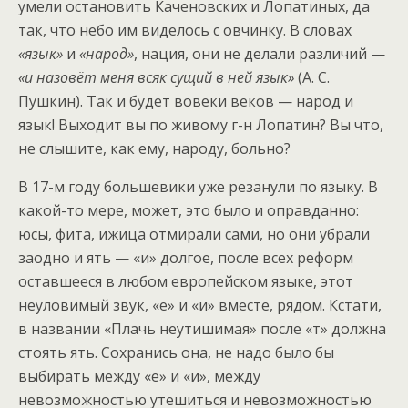
умели остановить Каченовских и Лопатиных, да
так, что небо им виделось с овчинку. В словах
«язык»
и
«народ»
, нация, они не делали различий —
«и назовёт меня всяк сущий в ней язык»
(А. С.
Пушкин). Так и будет вовеки веков — народ и
язык! Выходит вы по живому г-н Лопатин? Вы что,
не слышите, как ему, народу, больно?
В 17-м году большевики уже резанули по языку. В
какой-то мере, может, это было и оправданно:
юсы, фита, ижица отмирали сами, но они убрали
заодно и ять — «и» долгое, после всех реформ
оставшееся в любом европейском языке, этот
неуловимый звук, «е» и «и» вместе, рядом. Кстати,
в названии «Плачь неутишимая» после «т» должна
стоять ять. Сохранись она, не надо было бы
выбирать между «е» и «и», между
невозможностью утешиться и невозможностью