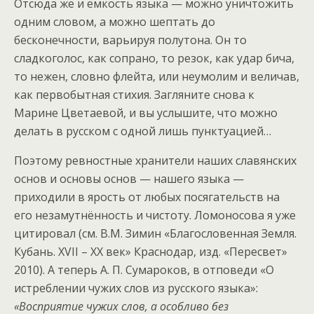
Отсюда же и ёмкость языка — можно уничтожить
одним словом, а можно шептать до
бесконечности, варьируя полутона. Он то
сладкоголос, как сопрано, то резок, как удар бича,
то нежен, словно флейта, или неумолим и величав,
как первобытная стихия. Загляните снова к
Марине Цветаевой, и вы услышите, что можно
делать в русском с одной лишь пунктуацией…
Поэтому ревностные хранители наших славянских
основ и основы основ — нашего языка —
приходили в ярость от любых посягательств на
его незамутнённость и чистоту. Ломоносова я уже
цитировал (см. В.М. Зимин «Благословенная Земля.
Кубань. XVII – XX век» Краснодар, изд. «Пересвет»
2010). А теперь А. П. Сумароков, в отповеди «О
истреблении чужих слов из русского языка»:
«Восприятие чужих слов, а особливо без