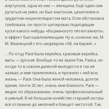
виртуозов, одна из них — женщина. Ещё один сам
ругаться не умел, но был знатоком, ценителем и
эрудитом-энциклопедистом мата. Если обстановка
требовала, он просто цитировал подходящие
куски какого-нибудь «боцманского пятиэтажного»,
и эффект был ошеломляющим. Ну и, конечно же, М.
М. Жванецкий с его шедевром «Эй, на барже!…»
… По отцу Рася была еврейка, красивая еврейка,
мать — русская. Вообще-то её звали Рая, Раиса, но
когда-то в совсем далёкой молодости я так её
назвал, и имя прилепилось и прожило с ней всю
жизнь — Рася. Она была женой человека, долгое
время, почти 20 лет, очень мне близкого. Рася —
медик по образованию, очень профессиональный
и умелый. В её большом хозяйстве старшей сестры
всё отлажено до мелочей и блещет чистотой. Так