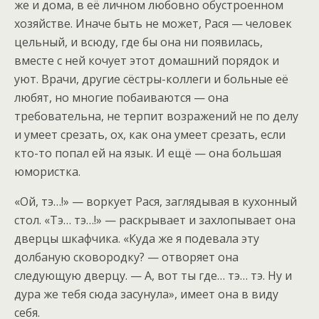
же и дома, в её личном любовно обустроенном
хозяйстве. Иначе быть не может, Рася — человек
цельный, и всюду, где бы она ни появилась,
вместе с ней кочует этот домашний порядок и
уют. Врачи, другие сёстры-коллеги и больные её
любят, но многие побаиваются — она
требовательна, не терпит возражений не по делу
и умеет срезать, ох, как она умеет срезать, если
кто-то попал ей на язык. И ещё — она большая
юмористка.
«Ой, тэ…!» — воркует Рася, заглядывая в кухонный
стол. «Тэ… тэ…!» — раскрывает и захлопывает она
дверцы шкафчика. «Куда же я подевала эту
долбаную сковородку? — отворяет она
следующую дверцу. — А, вот ты где… тэ… тэ. Ну и
дура же тебя сюда засунула», имеет она в виду
себя.