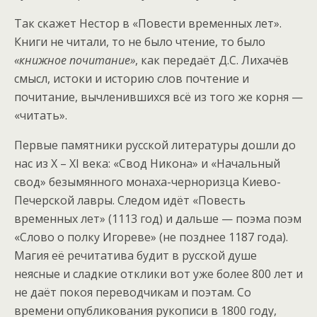
Так скажет Нестор в «Повести временных лет».
Книги не читали, то не было чтение, то было
«книжное почитание»
, как передаёт Д.С. Лихачёв
смысл, истоки и историю слов почтение и
почитание, вычленившихся всё из того же корня —
«читать».
Первые памятники русской литературы дошли до
нас из X – XI века: «Свод Никона» и «Начальный
свод» безымянного монаха-черноризца Киево-
Печерской лавры. Следом идёт «Повесть
временных лет» (1113 год) и дальше — поэма поэм
«Слово о полку Игореве» (не позднее 1187 года).
Магия её речитатива будит в русской душе
неясные и сладкие отклики вот уже более 800 лет и
не даёт покоя переводчикам и поэтам. Со
времени опубликования рукописи в 1800 году,