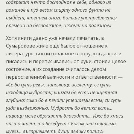
содержат нечто достойное в себе, однако из
романов в пуд весом спирту одного фунта не
выйдет, чтением оного больше употребляется
времени на бесполезное, нежели на полезное»
.
Хотя книги давно уже начали печатать, в
Сумарокове жило ещё былое отношение к
литературе, воспитываемое в пору, когда книги
писались и переписывались от руки, стоили целое
состояние, а их создание считалось делом
первостепенной важности и ответственности —
«Се бо суть рекы, напояюще вселенну, се суть
исходяща мудрости; книгам бо есть неищетная
глубина: сими бо в печали утешаеми есмы; си суть
узда въздержанью. Мудрость бо велика есть…
ищющи мене обрящють благодать… Иже бо книги
часто чтет, то беседует с Богом или святыми
мужи… въсприемлетъ души велику пользу»
.