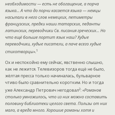
необходимости — есть не обогащение, а порча
языка… А что до порчи касается языка — немцы
насыпали в него слов немецких, петиметры
французских, предки наши татарских, педанты
латинских, переводчики Св. писания греческих… Но
что ещё больше портит язык наш? Худые
переводчики, худые писатели, а паче всего худые
1
стихотворцы».
Ох и неспокойно ему сейчас, явственно слышно,
как не лежится. Телевизоров тогда ещё не было,
жёлтая пресса только начиналась, бульварное
чтиво было сравнительно коротким. Но и тогда
2
уже Александр Петрович негодовал
:
«Романов
столько умножилось, что из них можно составить
половину библиотеки целого света. Пользы от них
мало, а вреда много. Хорошие романы хотя и