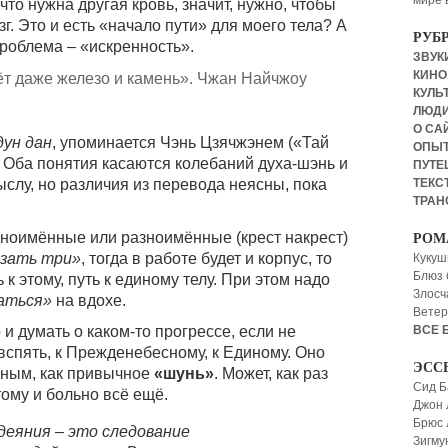
мире 
 что нужна другая кровь, значит, нужно, чтобы
г. Это и есть «начало пути» для моего тела? А
РУБ
роблема – «искренность».
ЗВУКИ
КИНО,
т даже железо и камень». Чжан Найчжоу
КУЛЬТ
ЛЮД
О СА
дун дан
, упоминается Чэнь Цзячжэнем («Тай
ОПЫ
). Оба понятия касаются колебаний духа-шэнь и
ПУТЕ
мыслу, но различия из перевода неясны, пока
ТЕКСТ
ТРАН
дноимённые или разноимённые (крест накрест)
РОМ
язать три»
, тогда в работе будет и корпус, то
Кукуш
Блюз 
 к этому, путь к единому телу. При этом надо
Злосч
аться»
на вдохе.
Ветер
ВСЕ 
и думать о каком-то прогрессе, если не
 вспять, к Прежденебесному, к Единому. Оно
ЭСС
нным, как привычное
«шунь»
. Может, как раз
Сид Б
тому и больно всё ещё.
Джон 
Брюс
деяния – это следование
Зигму