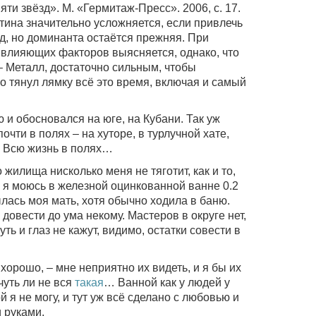
и звёзд». М. «Гермитаж-Пресс». 2006, с. 17.
тина значительно усложняется, если привлечь
ёзд, но доминанта остаётся прежняя. При
влияющих факторов выясняется, однако, что
– Металл, достаточно сильным, чтобы
о тянул лямку всё это время, включая и самый
и обосновался на юге, на Кубани. Так уж
почти в полях – на хуторе, в турлучной хате,
м. Всю жизнь в полях…
жилища нисколько меня не тяготит, как и то,
 я моюсь в железной оцинкованной ванне 0.2
ылась моя мать, хотя обычно ходила в баню.
 довести до ума некому. Мастеров в округе нет,
уть и глаз не кажут, видимо, остатки совести в
о хорошо, – мне неприятно их видеть, и я бы их
чуть ли не вся
такая
… Ванной как у людей у
й я не могу, и тут уж всё сделано с любовью и
 руками.