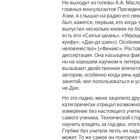
Не выходит из головы А.А. Масло
главных консультантов Президент
Азии, я слышал на радио его лек
был, кажется, первым, кто когда
выпустил несколько книжек по б
есть его «Синъи цюань», «Укрощ
кунфу», «Дао-дэ цзин»). Особняк
человечество» («Феникс». Ростов
диссертация. Она насыщена факт
но на хорошем научном и литера
вызывают двойственное впечатле
автором, особенно когда речь идё
занятой, мог попользоваться и ус
не-Дао.
Но это ладно, меня зацепило др
категорически отрицал возможно
измерение без настоящего учите
самого ученика. Технической сто
научить владеть за год-два, этог
Глубже без учителя лезть не над
может. То же самое он повторил ч