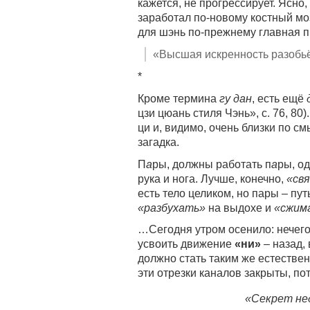
кажется, не прогрессирует. Ясно,
заработал по-новому костный моз
для шэнь по-прежнему главная п
«Высшая искренность разобьё
*
Кроме термина
гу дан
, есть ещё
цзи цюань стиля Чэнь», с. 76, 80
ци и, видимо, очень близки по с
загадка.
П
а
ры, должны работать п
а
ры, о
рука и нога. Лучше, конечно,
«св
есть тело целиком, но пары – путь
«разбухать»
на выдохе и
«сжим
…Сегодня утром осенило: нечего 
усвоить движение
«ни»
– назад,
должно стать таким же естестве
эти отрезки каналов закрыты, по
«Секрет не