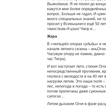
Выжидание.
Я не понял до конца
кажутся мне более определёнными
вопрос. Больше не гадал, И-цзи
много специальных знаний, ни тог
просил у Всевышнего ещё 50 лет
таинствам
И-цзин/ Чжоу
и…
Жара
В
«четырёх опорах судьбы»
я че
начале летнего сезона – иньОгонь
Часовую опору не помню, давно э
час Тигра).
И вот наступает лето, стихия Ого
непосредственный противник, вра
геолога с молодости и на 40 лет
нагрузки летом. Это наши поля –
лес, непогода и погода – то ест
потом пропитаны даже суконные
сапогах…
Летом дыхание Огня в фазе расц