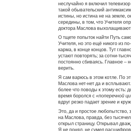
неслучайно я включил телевизор 
такой обывательский антимаксим
истины, но истина не на земле, о
середины, в том, что Учителя оп
доктора Маслова выхолащивают с
О тщете попыток найти Путь сам
Учителя, но это ещё никого из 
карма, в конце концов. Тут главн
устают повторять; за сотни-тыся
постоянно сбиваясь. Главное – 
верить.
Я сам варюсь в этом котле. По 
Маслова нет-нет да и всплывают.
более что поводы к этому есть: д
время боролся с
«поперечной ци
вдруг резко падает зрение и круж
Это, да и простое любопытство, 
на Маслова, правда, без тысячел
открыл страницу. Открывал два
Я не понял, не сумел расшифров