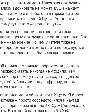
как раз в этот момент. Никого из жаждущих
ализм вдохновить не может. Души жаждут
на на Земле и в Небе, она в гармонии этой
ределили как «средний Путь». Установки
аму суть этого «среднего пути».
остоятельно постоянно говорят и сами
по-настоящему жаждущих не останавливало. Это
ое – «намерение», о чём учителя тоже не
чи перерождений можно найти дорогу, пусть и
не останавливаться, быть «искренним» и
этой причине мрачные пророчества доктора
 Можно сказать, никогда не уходили. Тем
о сих пор не могу научиться ходить; долгое
»
, с её забросами под диафрагму; иногда
ится голова… и т. п.
заставило меня обратиться к
И-цзин
. Я бросил
истника – просто сосредоточился и наугад
жды. Первый раз выпало
17. Суй/ Следование.
ать. Во второй раз открылось
5. Сюй/