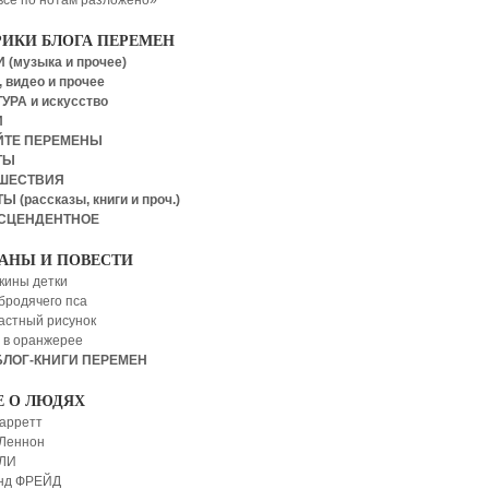
все по нотам разложено»
РИКИ БЛОГА ПЕРЕМЕН
 (музыка и прочее)
 видео и прочее
УРА и искусство
И
ЙТЕ ПЕРЕМЕНЫ
ТЫ
ШЕСТВИЯ
Ы (рассказы, книги и проч.)
СЦЕНДЕНТНОЕ
АНЫ И ПОВЕСТИ
кины детки
бродячего пса
астный рисунок
 в оранжерее
БЛОГ-КНИГИ ПЕРЕМЕН
Е О ЛЮДЯХ
арретт
Леннон
 ЛИ
нд ФРЕЙД