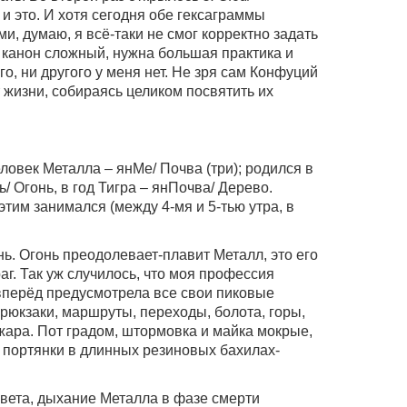
 и это. И хотя сегодня обе гексаграммы
, думаю, я всё-таки не смог корректно задать
н канон сложный, нужна большая практика и
о, ни другого у меня нет. Не зря сам Конфуций
 жизни, собираясь целиком посвятить их
ловек Металла – янМе/ Почва (три); родился в
/ Огонь, в год Тигра – янПочва/ Дерево.
тим занимался (между 4-мя и 5-тью утра, в
нь. Огонь преодолевает-плавит Металл, это его
г. Так уж случилось, что моя профессия
 вперёд предусмотрела все свои пиковые
 рюкзаки, маршруты, переходы, болота, горы,
ь жара. Пот градом, штормовка и майка мокрые,
 портянки в длинных резиновых бахилах-
вета, дыхание Металла в фазе смерти