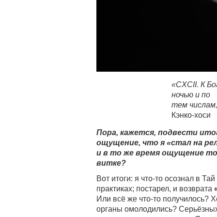
«CXCII. К Б
ночью и по
тем числам,
Кэнко-хоси
Пора, кажется, подвести ито
ощущение, что я «стал на ре
и в то же время ощущение тог
витке?
Вот итоги: я что-то осознал в Та
практиках; постарел, и возврата
Или всё же что-то получилось? 
органы омолодились? Серьёзных 