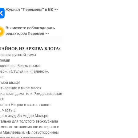
Журнал "Перемены" в ВК >>
Вы можете поблагодарить
редакторов Перемен >>
ЧАЙНОЕ ИЗ АРХИВА БЛОГА:
изика русской зимы
любви
дение за безголовыми
ер», «Стулья» и «Телёнок».
ис
 мой шкаф!
тивление в мире масок
ианская дама, или Рождественская
ия
офия Ницше в свете нашего
. Часть 3.
 антисудьба Андре Мальро
ально для толстого веб-журнала
мены»: эксклюзивное интервью с
 Мамлеевым. «В потустороннем