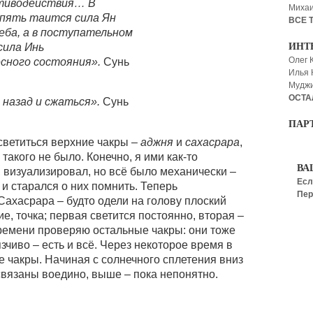
тиводействия… В
Миха
спять таится сила Ян
ВСЕ 
еба, а в поступательном
сила Инь
ИНТ
Олег 
сного состояния».
Сунь
Илья
Мудж
ОСТА
назад и сжаться».
Сунь
ПАР
светиться верхние чакры –
аджня
и
сахасрара
,
 такого не было. Конечно, я ими как-то
ВА
у, визуализировал, но всё было механически –
Есл
я и старался о них помнить. Теперь
Пер
Сахасрара – будто одели на голову плоский
ие, точка; первая светится постоянно, вторая –
времени проверяю остальные чакры: они тоже
язчиво – есть и всё. Через некоторое время в
е чакры. Начиная с солнечного сплетения вниз
 связаны воедино, выше – пока непонятно.