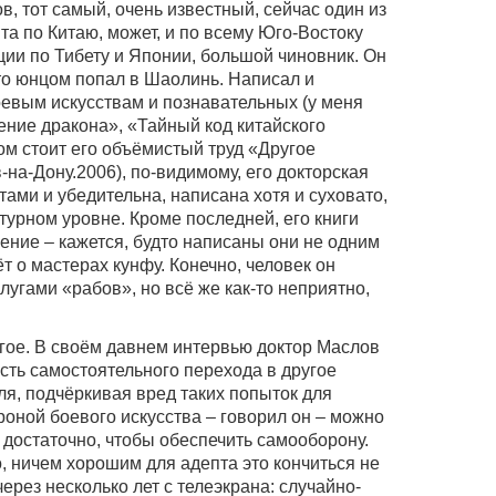
в, тот самый, очень известный, сейчас один из
а по Китаю, может, и по всему Юго-Востоку
ции по Тибету и Японии, большой чиновник. Он
-то юнцом попал в Шаолинь. Написал и
оевым искусствам и познавательных (у меня
ение дракона», «Тайный код китайского
ом стоит его объёмистый труд «Другое
-на-Дону.2006), по-видимому, его докторская
ами и убедительна, написана хотя и суховато,
турном уровне. Кроме последней, его книги
ние – кажется, будто написаны они не одним
т о мастерах кунфу. Конечно, человек он
лугами «рабов», но всё же как-то неприятно,
угое. В своём давнем интервью доктор Маслов
сть самостоятельного перехода в другое
ля, подчёркивая вред таких попыток для
роной боевого искусства – говорил он – можно
о достаточно, чтобы обеспечить самооборону.
о, ничем хорошим для адепта это кончиться не
ерез несколько лет с телеэкрана: случайно-