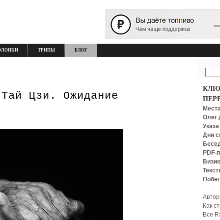
ОЛОНКИ
ТРИПЫ
БЛОГ
КЛЮ
 Тай Цзи. Ожидание
ПЕР
Места
Олег 
Указа
Дни с
Бесед
PDF-п
Визио
Текст
Побег
Автор
Как с
Все R