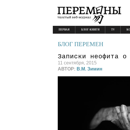
ПЕРВАЯ
БЛОГ-КНИГИ
TV
К
БЛОГ ПЕРЕМЕН
Записки неофита о
11 сентября, 2015
АВТОР:
В.М. Зимин