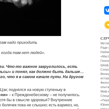
СЛУ
огам надо приходить
Метаф
Ради 
Наблю
 когда там нет людей».
«Маст
Генез
Шкаф,
ги. Что-то важное закруглилось, есть
Сопро
льсы» и понял, как должно быть дальше…
Венец
о, что я в самом начале пути. На другом
истор
Филос
опыта
й Цзи; поднялся на новую ступеньку в
Миф и
«ни»
– к Прежденебесному – не получилось.
Специ
Хотя бы в смысле здоровья? Внутренние
«Пере
Юрием
болячек пока не слышно; есть варикоз, но,