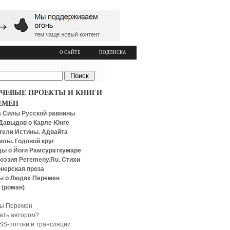
О САЙТЕ
ПОДПИСКА
ЧЕВЫЕ ПРОЕКТЫ И КНИГИ
ЕМЕН
 Силы Русской равнины
Давыдов о Карле Юнге
тели Истины. Адвайта
илы. Годовой круг
ы о Йоги Рамсураткумаре
оэзия Peremeny.Ru. Стихи
нерская проза
ы о Людях Перемен
 (роман)
ы Перемен
тать автором?
SS-потоки и трансляции