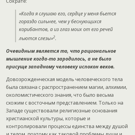
Сократе:
«Когда я слушаю его, сердце у меня бьется
гораздо сильнее, чем у беснующихся
корибантов, а из глаз моих от его речей
2
льются слезы»
.
Очевидным является то, что рациональное
мышление когда-то зародилось, а не было
присуще западному человеку испокон веков.
Довозрожденческая модель человеческого тела
была связана с распространением магии, алхимии,
околомистического знания, что было весьма
схожим с восточным представлением. Только на
Западе существовали религиозные основания
христианской культуры, которые и
контролировали процессы единства между душой
и телом, поэтому как таковой проблемы души и