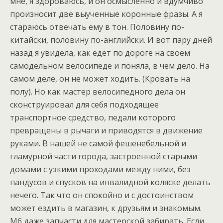
мне, я здороваюсь, и он осмысленно и вдумчиво
произносит две выученные коронные фразы. А я
стараюсь отвечать ему в тон. Половину по-
китайски, половину по-английски. И вот пару дней
назад я увидела, как едет по дороге на своем
самодельном велосипеде и поняла, в чем дело. На
самом деле, он не может ходить. (Кровать на
полу). Но как мастер велосипедного дела он
сконструировал для себя подходящее
транспортное средство, педали которого
превращены в рычаги и приводятся в движение
руками. В нашей не самой фешенебельной и
гламурной части города, застроенной старыми
домами с узкими проходами между ними, без
пандусов и спусков на инвалидной коляске делать
нечего. Так что он спокойно и с достоинством
может ездить в магазин, к друзьям и знакомым.
Мб даже запчасти для мастерской забирать. Если