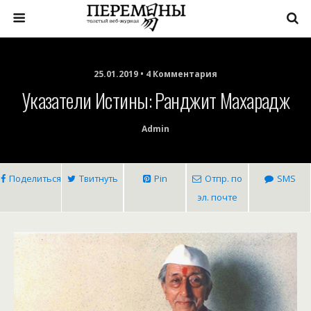
25.01.2019 • 4 Комментария
Указатели Истины: Ранджит Махарадж
Admin
Поделиться
Твитнуть
Pin
Отпр. по
SMS
эл. почте