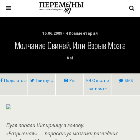
16.06.2009 • 4 Комментария
Молчание Свиней, Или Взрыв Мозга
Kai
Поделиться
Твитнуть
Pin
Отпр. по
SMS
эл. почте
Пуля попала Штирлицу в голову.
«Разрывная!» — пораскинул мозгами разведчик.