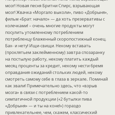
мозг! Новая песня Бритни Спирс, взрывающая
мозг! Жвачка «Моргало выколи», пиво «Добрыня»,
фильм «Брат: начало» — да хоть презервативы с
колечками! – очень многие продукты могут
посулить утомленному потреблением
потребленцу блаженный скоропостижный конец.
Бах- и нету! Ищи-свищи. Некому вставать
(проклятьем заклейменному) завтра спозаранку
на постылую работу, некому платить каждый
месяц проценты за кредит, некому нести бремя
оправдания ожиданий стольких людей, некому
смотреть самому себе в глаза в зеркале.. Поминай
как звали! Примечательно здесь, что «взрыв
мозга» в связи с потреблением какой-то
симпатичной продукции («2 бутылки пива
«Добрыня» — и ты на коне!») гораздо
привлекательнее, чем, скажем, классический