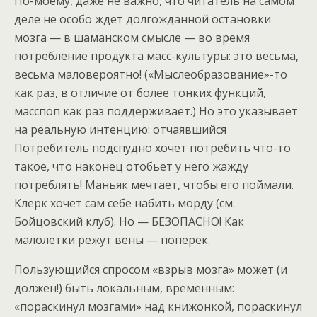
По-моему, даже не важно, что читатель на самом
деле не особо ждет долгожданной остановки
мозга — в шаманском смысле — во время
потребление продукта масс-культуры: это весьма,
весьма маловероятно! («Мыслеобразование»-то
как раз, в отличие от более тонких функций,
масспоп как раз поддерживает.) Но это указывает
на реальную интенцию: отчаявшийся
Потребитель подспудно хочет потребить что-то
такое, что наконец отобьет у него жажду
потреблять! Маньяк мечтает, чтобы его поймали.
Клерк хочет сам себе набить морду (см.
Бойцовский клуб). Но — БЕЗОПАСНО! Как
малолетки режут вены — поперек.
Пользующийся спросом «взрыв мозга» может (и
должен!) быть локальным, временным:
«пораскинул мозгами» над книжонкой, пораскинул