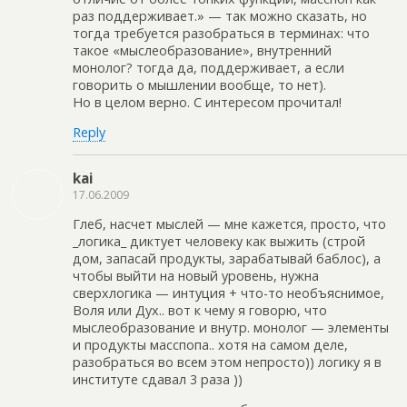
раз поддерживает.» — так можно сказать, но
тогда требуется разобраться в терминах: что
такое «мыслеобразование», внутренний
монолог? тогда да, поддерживает, а если
говорить о мышлении вообще, то нет).
Но в целом верно. С интересом прочитал!
Reply
kai
17.06.2009
Глеб, насчет мыслей — мне кажется, просто, что
_логика_ диктует человеку как выжить (строй
дом, запасай продукты, зарабатывай баблос), а
чтобы выйти на новый уровень, нужна
сверхлогика — интуция + что-то необъяснимое,
Воля или Дух.. вот к чему я говорю, что
мыслеобразование и внутр. монолог — элементы
и продукты масспопа.. хотя на самом деле,
разобраться во всем этом непросто)) логику я в
институте сдавал 3 раза ))