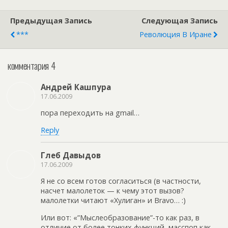
Предыдущая Запись
Следующая Запись
***
Революция В Иране
комментария 4
Андрей Кашпура
17.06.2009
пора переходить на gmail…
Reply
Глеб Давыдов
17.06.2009
Я не со всем готов согласиться (в частности,
насчет малолеток — к чему этот вызов?
малолетки читают «Хулиган» и Bravo… :)
Или вот: «”Мыслеобразование”-то как раз, в
отличие от более тонких функций, масспоп как