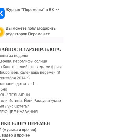
Журнал "Перемены" в ВК >>
Вы можете поблагодарить
редакторов Перемен >>
ЧАЙНОЕ ИЗ АРХИВА БЛОГА:
ены за неделю
дерева, иероглифы солнца
н Капоте: гений с повадками фрика
Доброчеев. Календарь перемен (8
сентября 2014 г.)
минания детства. 1.
ебно
ВЬ / ПЕЛЬМЕНИ
тели Истины: Йоги Рамсураткумар
ыл Луис Ортега?
МЕЮЩЕЕ НАЗВАНИЯ
РИКИ БЛОГА ПЕРЕМЕН
 (музыка и прочее)
 видео и прочее