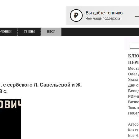
ОЛОНКИ
ТРИПЫ
БЛОГ
КЛЮ
ПЕР
Места
Олег 
Указа
. с сербского Л. Савельевой и Ж.
Дни с
Бесед
8 с.
PDF-п
Визио
Текст
Побег
Автор
Как с
Все R