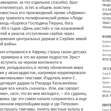
КУЛЬТ
кварели, за что отдельное спасибо), брат
ЛЮД
теллектуал, эстет, в общем, воистину
О СА
известных его произведений, кроме «Африки»:
ОПЫ
нру травелога полифонический роман «Люди
ПУТЕ
вещь «Бурлеск Господина Перуна, бога
ТЕКСТ
ТРАН
 60-х годов «День шестой» о так называемой
тей и ужасов отступлении сербов через
РОМ
оржения центральных держав в Сербию зимой
Кукуш
ой войны.
Блюз 
Злосч
вич отправился в Африку, страну своих детских
Ветер
о, примерно в это же время подросток Эрнст
ВСЕ 
 вступить на черном континенте в
чем, укладывалось в логику обновления мира
ЭСС
тия у авангардистов, напрямую коррелировало
Сид Б
митивными» текстами. Издатель книги С.
Джон 
Брюс
цитирует дадаиста Рихарда Хюльзинбека:
Зигму
ие все начать сначала». Или, как говорит
Миха
и», «все, что во мне молодого, – это суданец,
ВСЕ 
фрика, где это самое начало сохранялось в еще
доенном европейцами виде и где Петрович
ИНТ
послушать тамтамы, понять местные культы и
Олег 