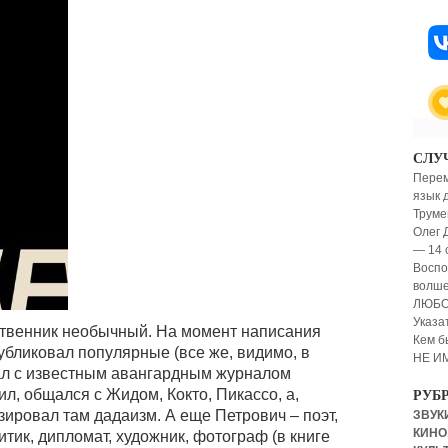
СЛУ
Перем
язык 
Труме
Олег 
— 14 
Воспо
волш
ЛЮБО
Указа
ственник необычный. На момент написания
Кем б
публиковал популярные (все же, видимо, в
НЕ И
чал с известным авангардным журналом
ил, общался с Жидом, Кокто, Пикассо, а,
РУБ
ировал там дадаизм. А еще Петрович – поэт,
ЗВУКИ
КИНО,
тик, дипломат, художник, фотограф (в книге