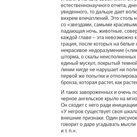
естественнонаучного отчета, дн
увиденного, то дальше дает вол
вихрем впечатлений. Это столь
со «звездами, самыми красивым
падающая ночь, животные, совер
каждой главе – эта невозможно к
грация, после которых на белые 
некрасивое недоразумение («лик 
шторма, о скалы неисполненных ж
единый мускул, покрытый темной
линии нигде не нарушает ни пол
первой же попытки и отполирова
бронза, которая растет, как расте
И таких завороженных и очень по
черное ангельское крыло на мгно
Он сходит с него ради инициации
«У негров существует своя шкала
внешние признаки. Один рисунок
говорит о даре угадывать мысли 
и т. п.».