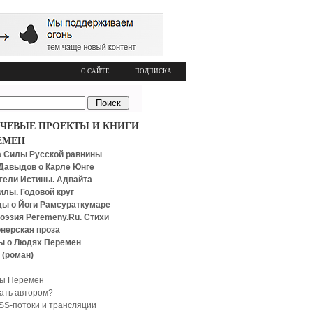
О САЙТЕ
ПОДПИСКА
ЧЕВЫЕ ПРОЕКТЫ И КНИГИ
ЕМЕН
 Силы Русской равнины
Давыдов о Карле Юнге
тели Истины. Адвайта
илы. Годовой круг
ы о Йоги Рамсураткумаре
оэзия Peremeny.Ru. Стихи
нерская проза
ы о Людях Перемен
 (роман)
ы Перемен
тать автором?
SS-потоки и трансляции