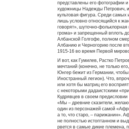
представлены его фотографии и а
художницы Надежды Петрович, ин
культовая фигура. Среди самых 
лишь условно относящийся к жа
говорят», шуточно-фольклорная 
грома» и запрещенный вплоть до
Албанской Голгофе, полном смер
Албанию и Черногорию после вт
1915-16 во время Первой миров
И вот, как Гумилев, Растко Петро
мечтаний (конечно, не только ег
Юнгер бежит из Германии, чтобы
Иностранный легион). Что, впро
или хотя бы матриц его восприя
с некоторыми дадаистскими «при
Кудрявцев в своем предисловии 
«Мы – древние сказители, желающ
один из персонажей самой «Африк
а то, что старо, – парижанин». А
не полностью истоптанном и вы
рвется в самые дикие племена, 