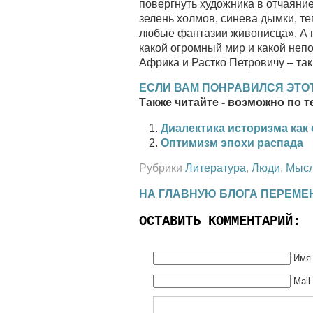
повергнуть художника в отчаяни
зелень холмов, синева дымки, те
любые фантазии живописца». А г
какой огромный мир и какой неп
Африка и Растко Петровичу – та
ЕСЛИ ВАМ ПОНРАВИЛСЯ ЭТОТ
Также читайте - возможно по т
Диалектика историзма как 
Оптимизм эпохи распада
Рубрики
Литература
,
Люди
,
Мыс
НА ГЛАВНУЮ БЛОГА ПЕРЕМЕ
ОСТАВИТЬ КОММЕНТАРИЙ:
Имя 
Mail