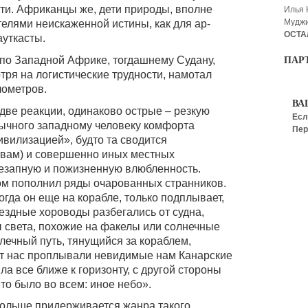
ати. Африканцы же, дети природы, вполне
Илья
Мудж
телями неискаженной истины, как для ар-
ОСТА
уткасты.
по Западной Африке, тогдашнему Судану,
ПАР
ря на логистические трудности, намотал
лометров.
ВА
две реакции, одинаково острые – резкую
Есл
вычного западному человеку комфорта
Пер
ивилизацией», будто та сводится
твам) и совершенно иных местных
незапную и пожизненную влюбленность.
ом пополнил ряды очарованных странников.
огда он еще на корабле, только подплывает,
ездные хороводы разбегались от судна,
 света, похожие на факелы или солнечные
млечный путь, тянущийся за кораблем,
от нас проплывали невидимые нам Канарские
а все ближе к горизонту, с другой стороны
о было во всем: иное небо».
 больше придерживается жанра такого