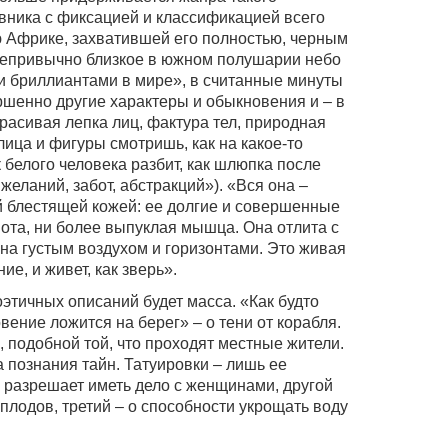
евника с фиксацией и классификацией всего
ю Африке, захватившей его полностью, черным
 непривычно близкое в южном полушарии небо
и бриллиантами в мире», в считанные минуты
шенно другие характеры и обыкновения и – в
расивая лепка лиц, фактура тел, природная
лица и фигуры смотришь, как на какое-то
белого человека разбит, как шлюпка после
еланий, забот, абстракций»). «Вся она –
 блестящей кожей: ее долгие и совершенные
нота, ни более выпуклая мышца. Она отлита с
на густым воздухом и горизонтами. Это живая
ние, и живет, как зверь».
этичных описаний будет масса. «Как будто
вение ложится на берег» – о тени от корабля.
, подобной той, что проходят местные жители.
 познания тайн. Татуировки – лишь ее
 разрешает иметь дело с женщинами, другой
плодов, третий – о способности укрощать воду