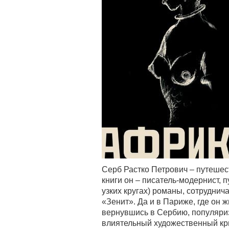
Серб Растко Петрович – путеше
книги он – писатель-модернист, 
узких кругах) романы, сотрудни
«Зенит». Да и в Париже, где он ж
вернувшись в Сербию, популяриз
влиятельный художественный кри