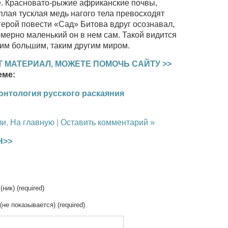
е. Красновато-рыжие африканские почвы,
плая тусклая медь нагого тела превосходят
ерой повести «Сад» Битова вдруг осознавал,
омерно маленький он в нем сам. Такой видится
ким большим, таким другим миром.
 МАТЕРИАЛ, МОЖЕТЕ ПОМОЧЬ САЙТУ >>
еме:
онтология русского раскаяния
ли
,
На главную
|
Оставить комментарий »
Н>>
(ник) (required)
 (не показывается) (required)