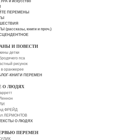
УРА и искусство
И
ЙТЕ ПЕРЕМЕНЫ
ТЫ
ШЕСТВИЯ
Ы (рассказы, книги и проч.)
СЦЕНДЕНТНОЕ
АНЫ И ПОВЕСТИ
кины детки
бродячего пса
астный рисунок
 в оранжерее
БЛОГ-КНИГИ ПЕРЕМЕН
Е О ЛЮДЯХ
арретт
Леннон
 ЛИ
нд ФРЕЙД
ил ЛЕРМОНТОВ
ТЕКСТЫ О ЛЮДЯХ
ЕРВЬЮ ПЕРЕМЕН
КУЛИК