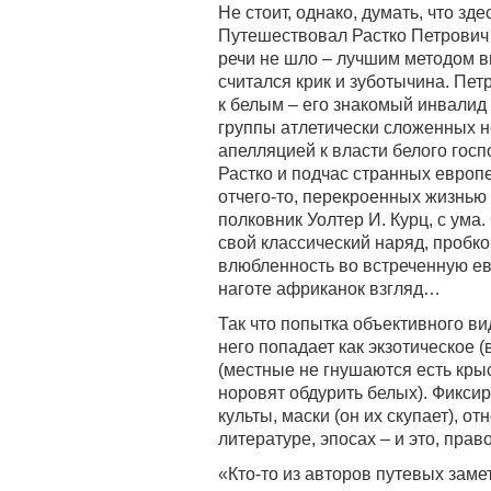
Не стоит, однако, думать, что з
Путешествовал Растко Петрович в
речи не шло – лучшим методом 
считался крик и зуботычина. Пе
к белым – его знакомый инвалид
группы атлетически сложенных 
апелляцией к власти белого гос
Растко и подчас странных европ
отчего-то, перекроенных жизнью 
полковник Уолтер И. Курц, с ума
свой классический наряд, проб
влюбленность во встреченную е
наготе африканок взгляд…
Так что попытка объективного ви
него попадает как экзотическое 
(местные не гнушаются есть крыс
норовят обдурить белых). Фиксир
культы, маски (он их скупает), о
литературе, эпосах – и это, право
«Кто-то из авторов путевых зам