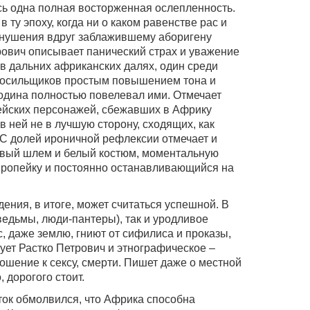
десь одна полная восторженная ослепленность.
 ту эпоху, когда ни о каком равенстве рас и
внушения вдруг заблажившему аборигену
трович описывает панический страх и уважение
 в дальних африканских далях, один среди
носильщиков простым повышением тона и
подина полностью повелевал ими. Отмечает
ейских персонажей, сбежавших в Африку
в ней не в лучшую сторону, сходящих, как
. С долей ироничной рефлексии отмечает и
ковый шлем и белый костюм, моментальную
вропейку и постоянно останавливающийся на
дения, в итоге, может считаться успешной. В
(ведьмы, люди-пантеры), так и уродливое
, даже землю, гниют от сифилиса и проказы,
ует Растко Петрович и этнографическое –
тношение к сексу, смерти. Пишет даже о местной
, дорогого стоит.
еток обмолвился, что Африка способна