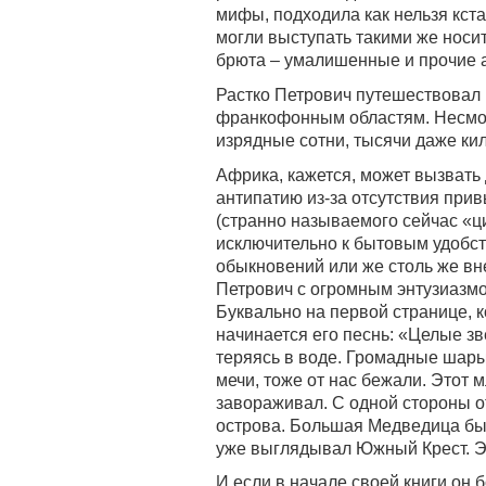
мифы, подходила как нельзя кст
могли выступать такими же носи
брюта – умалишенные и прочие а
Растко Петрович путешествовал 
франкофонным областям. Несмот
изрядные сотни, тысячи даже ки
Африка, кажется, может вызвать 
антипатию из-за отсутствия при
(странно называемого сейчас «ц
исключительно к бытовым удобс
обыкновений или же столь же в
Петрович с огромным энтузиазм
Буквально на первой странице, к
начинается его песнь: «Целые зв
теряясь в воде. Громадные шары
мечи, тоже от нас бежали. Этот 
завораживал. С одной стороны 
острова. Большая Медведица был
уже выглядывал Южный Крест. Эт
И если в начале своей книги он