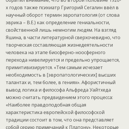
обратил внимание, что во второй половине 1920-
х годов также психиатр Григорий Сегалин ввёл в
научный оборот термин эвропатология (от слова
эврика – В.Е.) как определение гениальности,
свойственной лишь немногим людям. На взгляд
Яшина, в части литературной сверхочевидно, что
творческая составляющая жизнедеятельности
человека на этапе биосферно-ноосферного
перехода нивелируется и предельно упрощается,
примитивизируется. «Тем самым исчезает
необходимость в [эвропатологических] высших
талантах и, тем более, в гениях». Афористичный
вывод логика и философа Альфреда Уайтхеда
можно считать предвидением этого процесса:
«Наиболее правдоподобная общая
характеристика европейской философской
традиции состоит в том, что она представляет
собой серию примечаний к Платону». Некоторые