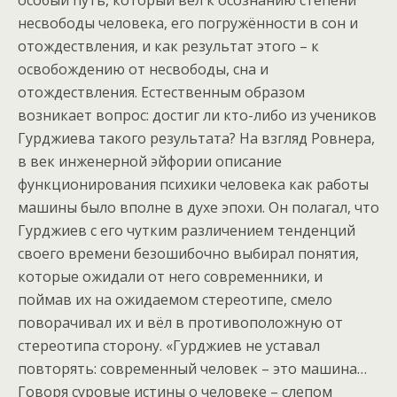
особый путь, который вёл к осознанию степени
несвободы человека, его погружённости в сон и
отождествления, и как результат этого – к
освобождению от несвободы, сна и
отождествления. Естественным образом
возникает вопрос: достиг ли кто-либо из учеников
Гурджиева такого результата? На взгляд Ровнера,
в век инженерной эйфории описание
функционирования психики человека как работы
машины было вполне в духе эпохи. Он полагал, что
Гурджиев с его чутким различением тенденций
своего времени безошибочно выбирал понятия,
которые ожидали от него современники, и
поймав их на ожидаемом стереотипе, смело
поворачивал их и вёл в противоположную от
стереотипа сторону. «Гурджиев не уставал
повторять: современный человек – это машина…
Говоря суровые истины о человеке – слепом