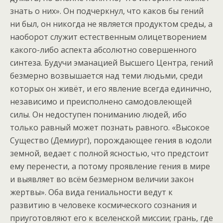
знать о них». Он подчеркнул, что каков бы гений
ни был, он никогда не является продуктом среды, а
наоборот служит естественным олицетворением
какого-либо аспекта абсолютно совершенного
синтеза. Будучи эманацией Высшего Центра, гений
безмерно возвышается над теми людьми, среди
которых он живёт, и его явление всегда единично,
независимо и преисполнено самодовлеющей
силы. Он недоступен пониманию людей, ибо
только равный может познать равного. «Высокое
Существо (Демиург), порождающее гения в юдоли
земной, ведает с полной ясностью, что предстоит
ему перенести, а потому проявление гения в мире
и выявляет во всём безмерном величии закон
жертвы». Оба вида гениальности ведут к
развитию в человеке космического сознания и
приуготовляют его к вселенской миссии; грань, где