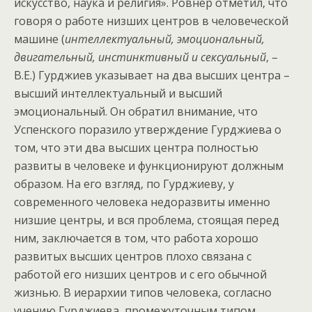
искусство, наука и религия». Ровнер отметил, что
говоря о работе низших центров в человеческой
машине (
интеллектуальный, эмоциональный,
двигательный, инстинктивный и сексуальный
, –
В.Е.) Гурджиев указывает на два высших центра –
высший интеллектуальный и высший
эмоциональный. Он обратил внимание, что
Успенского поразило утверждение Гурджиева о
том, что эти два высших центра полностью
развиты в человеке и функционируют должным
образом. На его взгляд, по Гурджиеву, у
современного человека недоразвиты именно
низшие центры, и вся проблема, стоящая перед
ним, заключается в том, что работа хорошо
развитых высших центров плохо связана с
работой его низших центров и с его обычной
жизнью. В иерархии типов человека, согласно
учению Гурджиева, промежуточным типом