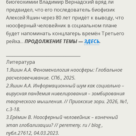
биогеохимии Владимир Вернадский вряд ли
предвидел, что его последователь биофизик
Алексей Яшин через 80 лет придёт к выводу, что
ноосферный человейник в социальном плане
будет напоминать концлагерь времён Третьего
рейха…
ПРОДОЛЖЕНИЕ ТЕМЫ —
ЗДЕСЬ
.
___________________________________
Литература
1.Яшин А.А. Феноменология ноосферы: Глобальное
расчеловечивание. СПб., 2025.
2.Яшин А.А. Информационный шум как социально –
вирусная пандемия нивелирования – зомбирования
творческого мышления. // Приокские зори. 2026, №1,
с.3-18.
3.Ерёмин В. Ноосферный человейник – конечный
этап глобализации? // peremeny. ru / blog ,
публ.27612, 04.03.2023.