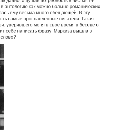
к давно, ощущая потребность в чистке, г-н
 в антологию как можно больше романических
алась ему весьма много обещающей. В эту
сть самые прославленные писатели. Такая
ри, уверявшего меня в свое время в беседе о
лит себе написать фразу: Маркиза вышла в
 слово?