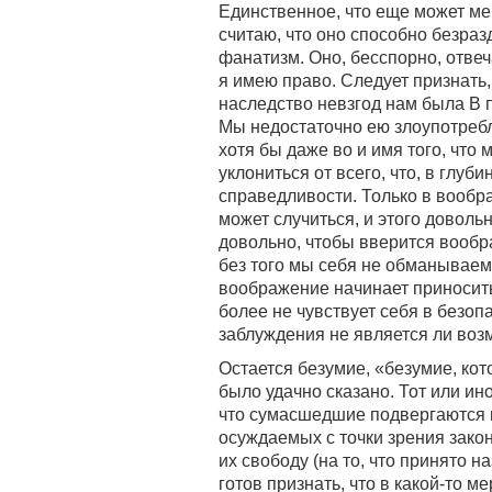
Единственное, что еще может мен
считаю, что оно способно безра
фанатизм. Оно, бесспорно, отве
я имею право. Следует признать
наследство невзгод нам была В 
Мы недостаточно ею злоупотреб
хотя бы даже во и имя того, что
уклониться от всего, что, в глу
справедливости. Только в вообра
может случиться, и этого довольн
довольно, чтобы вверится вообра
без того мы себя не обманываем )
воображение начинает приносить 
более не чувствует себя в безо
заблуждения не является ли во
Остается безумие, «безумие, ко
было удачно сказано. Тот или ин
что сумасшедшие подвергаются 
осуждаемых с точки зрения закона
их свободу (на то, что принято н
готов признать, что в какой-то