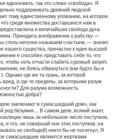
я вдохновить, так это слово «свобода». Я
здельно поддерживать древний людской
чает тому единственному упованию, на которое
, что среди множества доставшихся нам в
предоставлена и величайшая свобода духа.
ляем. Принудить воображение к рабству —
 мы столь неточно называем счастьем, — значит
бине нашего существа, причастно к идее высшей
жении я способен представить себе то, что
о, чтобы хоть отчасти слабить суровый запрет,
жению, не боясь обмануться (как будто бы и
. Однако где же та грань, за которой
вред, и где те пределы, за которыми разум
пасности? Для разума возможность
зможностью добра?
торое заключают в сумасшедший дом», как
ой род безумия… В самом деле, всякий знает,
изоляции лишь за небольшое число поступков,
, и что, не совершай они этих поступков, на
азывать их свободой) никто бы не посягнул. Я
 мере сумасшедшие являются жертвами