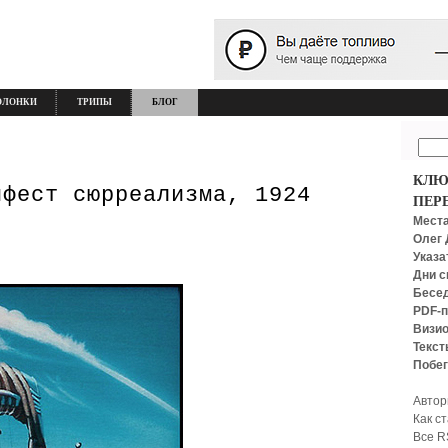
ОЛОНКИ
ТРИПЫ
БЛОГ
КЛЮ
ифест сюрреализма, 1924
ПЕР
Места
Олег 
Указа
Дни с
Бесед
PDF-п
Визио
Текст
Побег
Автор
Как с
Все R