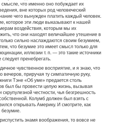
 смысле, что именно оно побуждает их
едения, вне которых род человеческий
 знание чего вынужден платить каждый человек.
е, которое эти люди выказывают к нашей
м мерам воздействия, которым мы их
жить, что они находят величайшее утешение в
только сильно наслаждаются своим безумием,
 тем, что безумие это имеет смысл только для
юцинации, иллюзии т. п. — это такие источники
 следует пренебрегать.
дичное чувственное восприятие, и я знаю, что
 вечеров, приручая ту симпатичную руку,
книги Тэне «Об уме» предается столь
ов был бы провести целую жизнь, вызывая
 скрупулезной честности, чья безгрешность
собственной. Колумб должен был взять с
ился открывать Америку. И смотрите, как
р безумие.
приспустить знамя воображения, то вовсе не