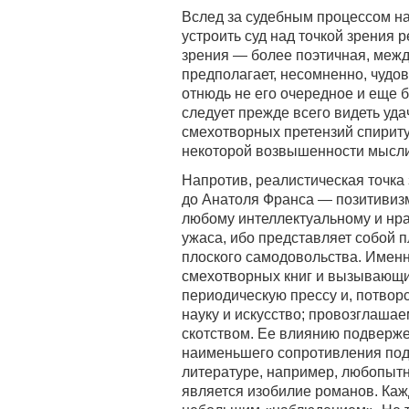
Вслед за судебным процессом на
устроить суд над точкой зрения 
зрения — более поэтичная, межд
предполагает, несомненно, чудо
отнюдь не его очередное и еще 
следует прежде всего видеть уд
смехотворных претензий спириту
некоторой возвышенности мысли
Напротив, реалистическая точка
до Анатоля Франса — позитивиз
любому интеллектуальному и нра
ужаса, ибо представляет собой п
плоского самодовольства. Имен
смехотворных книг и вызывающих
периодическую прессу и, потворс
науку и искусство; провозглашае
скотством. Ее влиянию подверже
наименьшего сопротивления подчи
литературе, например, любопыт
является изобилие романов. Каж