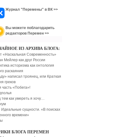
Журнал "Перемены" в ВК >>
Вы можете поблагодарить
редакторов Перемен >>
ЧАЙНОЕ ИЗ АРХИВА БЛОГА:
т «Наскальная Современность»
н Мейлер как друг России
ктика историзма как онтология
ого раскаяния
ду» написал троянец, или Краткая
ия греков
я часть «Побега»!
дполья
 тем как умереть я хочу…
иум
. Идеальные сущности. «В поисках
енного времени»
сы
РИКИ БЛОГА ПЕРЕМЕН