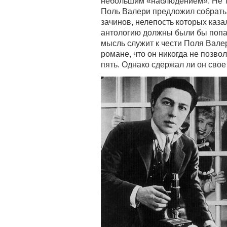
небольшим «наблюдением». Не та
Поль Валери предложил собрать
зачинов, нелепость которых каз
антологию должны были бы попа
мысль служит к чести Поля Вале
романе, что он никогда не позво
пять. Однако сдержал ли он свое