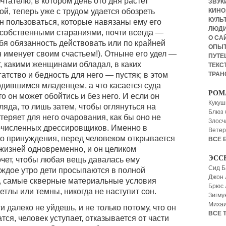
чтателю, в котором день ото дня растет
ЗВУКИ
КИНО,
й, теперь уже с трудом удается обозреть
КУЛЬТ
 пользоваться, которые навязаны ему его
ЛЮД
 собственными стараниями, почти всегда —
О СА
бя обязанность действовать или по крайней
ОПЫ
н именует своим счастьем!). Отныне его удел —
ПУТЕ
, какими женщинами обладал, в каких
ТЕКСТ
ТРАН
тство и бедность для него — пустяк; в этом
одившимся младенцем, а что касается суда
РОМ
то он может обойтись и без него. И если он
Кукуш
ляда, то лишь затем, чтобы оглянуться на
Блюз 
теряет для него очарования, как бы оно не
Злосч
очисленных дрессировщиков. Именно в
Ветер
ого принуждения, перед человеком открывается
ВСЕ 
жизней одновременно, и он целиком
ЭСС
очет, чтобы любая вещь давалась ему
Сид Б
аждое утро дети просыпаются в полной
Джон 
о, самые скверные материальные условия
Брюс
тлы или темны, никогда не наступит сон.
Зигму
Миха
ти далеко не уйдешь, и не только потому, что он
ВСЕ 
тся, человек уступает, отказывается от части