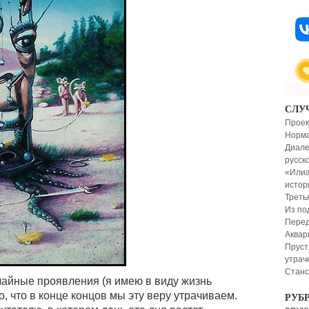
СЛУ
Проек
Норма
Диале
русск
«Илиа
истор
Треть
Из по
Перед
Аквар
Пруст
утрач
Стан
учайные проявления (я имею в виду жизнь
о, что в конце концов мы эту веру утрачиваем.
РУБ