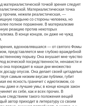
д материалистической точкой зрения следует
реалистической. Материалистическая точка
у прочим, нежели реалистическая, —
вищную гордыню со стороны человека, но
более полное поражение. В материализме
ачную реакцию против некоторых
ализма. В конце концов, он даже не чужд
.
 зрения, вдохновлявшаяся — от святого Фомы
мом, представляется мне глубоко враждебной
вственному порыву. Она внушает мне чувство
лод всяческой посредственности, ненависти и
но она порождает в наши дни множество
 досаду опусов. Она делает своей цитаделью
твуя самым низким вкусам публики, губит
мая ею ясность граничит с идиотизмом, со
ны даже и лучшие умы; в конце концов закон
няет их себе, как и всех прочих. В
ным следствием такого положения вещей
дый автор приходит в литературу со своим