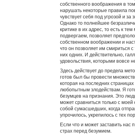
собственного воображения в том
нарушать некоторые правила пов
чувствует себя под угрозой и за
Однако то полнейшее безразличи
критике в их адрес, то есть к те
подвергаем, позволяет предполо
собственном воображении и нас
что он позволяет им смириться с
них одних. И действительно, галл
удовольствия, которыми вовсе не
Здесь действует до предела мето
готов был бы провести множество
которая на последних страницах 
любопытным злодействам. Я гот
безумцев на признания. Это люди
может сравниться только с моей 
собой сумасшедших, когда отправ
упрочилось, укрепилось с тех по
Если что и может заставить нас 
страх перед безумием.