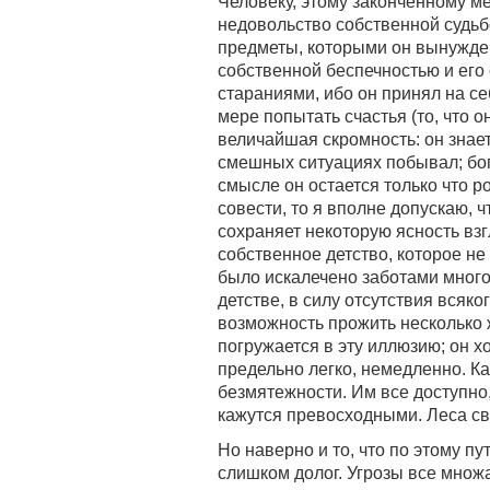
Человеку, этому законченному ме
недовольство собственной судьбо
предметы, которыми он вынужден
собственной беспечностью и его
стараниями, ибо он принял на се
мере попытать счастья (то, что о
величайшая скромность: он знает
смешных ситуациях побывал; бога
смысле он остается только что р
совести, то я вполне допускаю, ч
сохраняет некоторую ясность взг
собственное детство, которое не 
было искалечено заботами мног
детстве, в силу отсутствия всяк
возможность прожить несколько 
погружается в эту иллюзию; он х
предельно легко, немедленно. К
безмятежности. Им все доступн
кажутся превосходными. Леса све
Но наверно и то, что по этому пу
слишком долог. Угрозы все множа