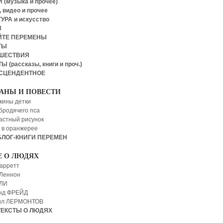
 (музыка и прочее)
 видео и прочее
УРА и искусство
И
ЙТЕ ПЕРЕМЕНЫ
ТЫ
ШЕСТВИЯ
Ы (рассказы, книги и проч.)
СЦЕНДЕНТНОЕ
АНЫ И ПОВЕСТИ
кины детки
бродячего пса
астный рисунок
 в оранжерее
БЛОГ-КНИГИ ПЕРЕМЕН
Е О ЛЮДЯХ
арретт
Леннон
 ЛИ
нд ФРЕЙД
ил ЛЕРМОНТОВ
ТЕКСТЫ О ЛЮДЯХ