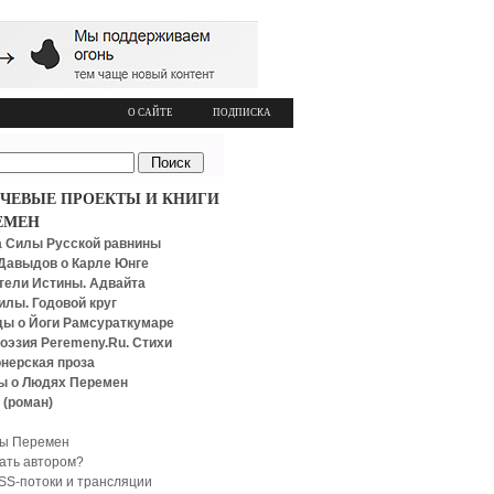
О САЙТЕ
ПОДПИСКА
ЧЕВЫЕ ПРОЕКТЫ И КНИГИ
ЕМЕН
 Силы Русской равнины
Давыдов о Карле Юнге
тели Истины. Адвайта
илы. Годовой круг
ы о Йоги Рамсураткумаре
оэзия Peremeny.Ru. Стихи
нерская проза
ы о Людях Перемен
 (роман)
ы Перемен
тать автором?
SS-потоки и трансляции