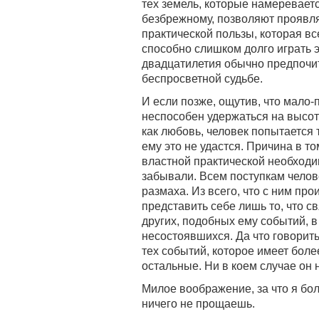
тех земель, которые намеревает
безбрежному, позволяют проявля
практической пользы, которая вс
способно слишком долго играть э
двадцатилетия обычно предпочит
беспросветной судьбе.
И если позже, ощутив, что мало-
неспособен удержаться на высот
как любовь, человек попытается
ему это не удастся. Причина в т
властной практической необходим
забывали. Всем поступкам челов
размаха. Из всего, что с ним пр
представить себе лишь то, что 
других, подобных ему событий, в
несостоявшихся. Да что говорить,
тех событий, которое имеет бол
остальные. Ни в коем случае он 
Милое воображение, за что я боль
ничего не прощаешь.