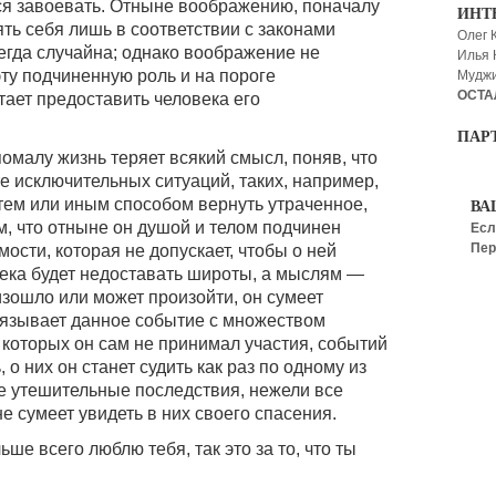
ся завоевать. Отныне воображению, поначалу
ИНТ
ть себя лишь в соответствии с законами
Олег 
егда случайна; однако воображение не
Илья
ту подчиненную роль и на пороге
Мудж
ОСТА
ает предоставить человека его
ПАР
помалу жизнь теряет всякий смысл, поняв, что
е исключительных ситуаций, таких, например,
 тем или иным способом вернуть утраченное,
ВА
ом, что отныне он душой и телом подчинен
Есл
Пер
ости, которая не допускает, чтобы о ней
ека будет недоставать широты, а мыслям —
оизошло или может произойти, он сумеет
связывает данное событие с множеством
 которых он сам не принимал участия, событий
 о них он станет судить как раз по одному из
ее утешительные последствия, нежели все
не сумеет увидеть в них своего спасения.
ше всего люблю тебя, так это за то, что ты