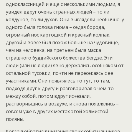
одноклассницей и еще с несколькими людьми, я
увидел вдруг очень странных людей – то ли
колдунов, то ли духов. Они выглядели необычно: у
одного была голова гнома – седая борода,
огромный нос картошкой и красный колпак,
другой и вовсе был похож больше на чудовище,
чем на человека, на третьем была маска
страшного буддийского божества Бегдзе. Эти
люди (или не люди) явно держались особняком от
остальной тусовки, почти не пересекаясь с ее
участниками. Они появлялись то тут, то там,
подходя друг к другу и разговаривая о чем-то
между собой, потом вдруг исчезали,
растворившись в воздухе, и снова появлялись –
совсем уже в других местах этой холмистой
поляны.
Когда я обратил внимание своих собутыльников