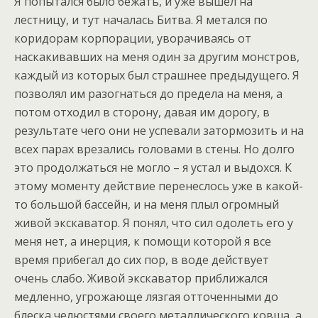
Я попытался было бежать, и уже вышел на
лестницу, и тут началась Битва. Я метался по
коридорам корпорации, уворачиваясь от
наскакивавших на меня один за другим монстров,
каждый из которых был страшнее предыдущего. Я
позволял им разогнаться до предела на меня, а
потом отходил в сторону, давая им дорогу, в
результате чего они не успевали затормозить и на
всех парах врезались головами в стены. Но долго
это продолжаться не могло – я устал и выдохся. К
этому моменту действие перенеслось уже в какой-
то большой бассейн, и на меня плыл огромный
живой экскаватор. Я понял, что сил одолеть его у
меня нет, а инерция, к помощи которой я все
время прибегал до сих пор, в воде действует
очень слабо. Живой экскаватор приближался
медленно, угрожающе лязгая отточенными до
блеска челюстями своего металлического ковша, а