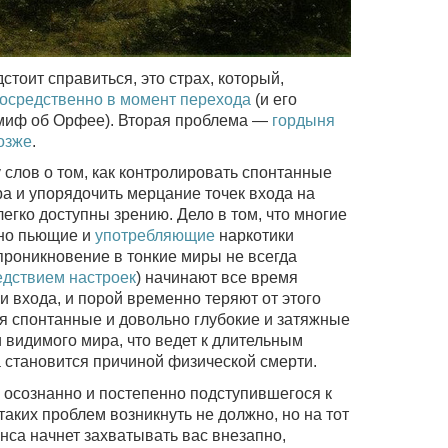
стоит справиться, это страх, который,
посредственно в момент перехода
(и его
 миф об Орфее). Вторая проблема —
гордыня
озже
.
 слов о том, как контролировать спонтанные
а и упорядочить мерцание точек входа на
легко доступны зрению. Дело в том, что многие
нно пьющие и
употребляющие
наркотики
проникновение в тонкие миры не всегда
едствием настроек
) начинают все время
и входа, и порой временно теряют от этого
ся спонтанные и довольно глубокие и затяжные
 видимого мира, что ведет к длительным
 становится причиной физической смерти.
, осознанно и постепенно подступившегося к
таких проблем возникнуть не должно, но на тот
анса начнет захватывать вас внезапно,