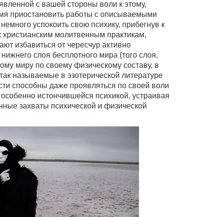
явленной с вашей стороны воли к этому,
емя приостановить работы с описываемыми
немного успокоить свою психику, прибегнув к
к христианским молитвенным практикам,
ают избавиться от чересчур активно
ижнего слоя бесплотного мира (того слоя,
ому миру по своему физическому составу, в
 так называемые в эзотерической литературе
сти способны даже проявляться по своей воли
 особенно истончившейся психикой, устраивая
нные захваты психической и физической