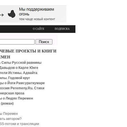
О САЙТЕ
ПОДПИСКА
ЧЕВЫЕ ПРОЕКТЫ И КНИГИ
ЕМЕН
 Силы Русской равнины
Давыдов о Карле Юнге
тели Истины. Адвайта
илы. Годовой круг
ы о Йоги Рамсураткумаре
оэзия Peremeny.Ru. Стихи
нерская проза
ы о Людях Перемен
 (роман)
ы Перемен
тать автором?
SS-потоки и трансляции