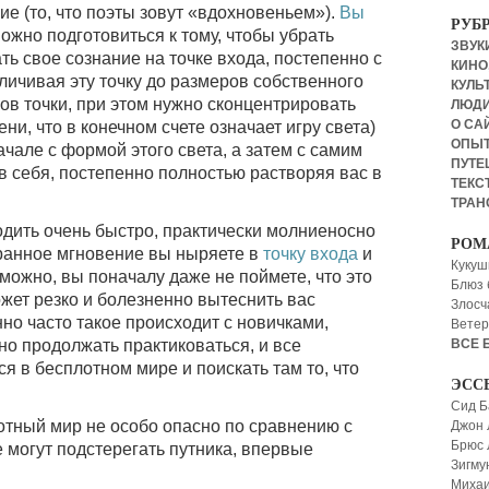
е (то, что поэты зовут «вдохновеньем»).
Вы
РУБ
можно подготовиться к тому, чтобы убрать
ЗВУКИ
ь свое сознание на точке входа, постепенно с
КИНО,
ичивая эту точку до размеров собственного
КУЛЬТ
ов точки, при этом нужно сконцентрировать
ЛЮД
О СА
ени, что в конечном счете означает игру света)
ОПЫ
чале с формой этого света, а затем с самим
ПУТЕ
в себя, постепенно полностью растворяя вас в
ТЕКСТ
ТРАН
одить очень быстро, практически молниеносно
РОМ
бранное мгновение вы ныряете в
точку входа
и
Кукуш
можно, вы поначалу даже не поймете, что это
Блюз 
жет резко и болезненно вытеснить вас
Злосч
но часто такое происходит с новичками,
Ветер
жно продолжать практиковаться, и все
ВСЕ 
ся в бесплотном мире и поискать там то, что
ЭСС
Сид Б
отный мир не особо опасно по сравнению с
Джон 
Брюс
могут подстерегать путника, впервые
Зигму
Миха