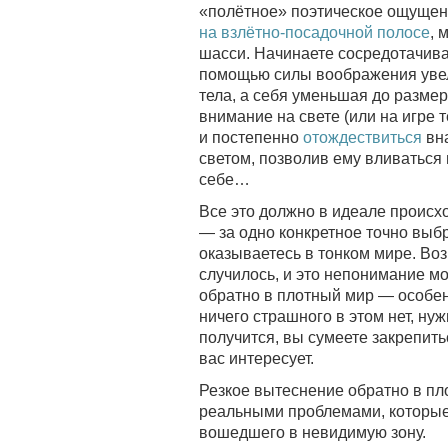
«полётное» поэтическое ощущени
на взлётно-посадочной полосе
, 
шасси. Начинаете сосредотачиват
помощью силы воображения увел
тела, а себя уменьшая до размер
внимание на свете (или на игре т
и постепенно
отождествиться
вна
светом, позволив ему вливаться 
себе…
Все это должно в идеале происх
— за одно конкретное точно вы
оказываетесь в тонком мире. Воз
случилось, и это непонимание мо
обратно в плотный мир — особен
ничего страшного в этом нет, ну
получится, вы сумеете закрепить
вас интересует.
Резкое вытеснение обратно в пл
реальными проблемами, которые 
вошедшего в невидимую зону.