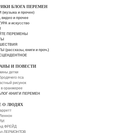
РИКИ БЛОГА ПЕРЕМЕН
 (музыка и прочее)
 видео и прочее
УРА и искусство
И
ЙТЕ ПЕРЕМЕНЫ
ТЫ
ШЕСТВИЯ
Ы (рассказы, книги и проч.)
СЦЕНДЕНТНОЕ
АНЫ И ПОВЕСТИ
кины детки
бродячего пса
астный рисунок
 в оранжерее
БЛОГ-КНИГИ ПЕРЕМЕН
Е О ЛЮДЯХ
арретт
Леннон
 ЛИ
нд ФРЕЙД
ил ЛЕРМОНТОВ