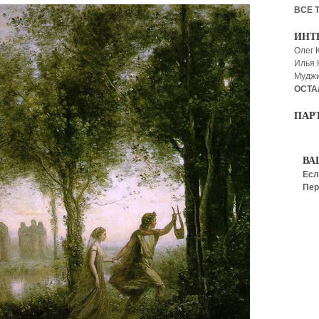
ВСЕ 
ИНТ
Олег 
Илья
Мудж
ОСТА
ПАР
ВА
Есл
Пер