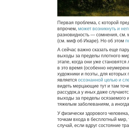
Первая проблема, с которой пред
впрочем,
может возникнуть и не
разновидность — сомнения, см.
(см. миф об Икаре). Но об этом
п
А сейчас важно сказать еще пару
выходы за пределы плотного мир
этапе, когда они уже становятся 
в это время (особенно неумере
художники и поэты, для которых 
является
осознанной целью и сл
видеть мерцающие тут и там точк
рассудок,а у иных даже случают
выходы за пределы осязаемого и
тяжелым заболеваниям, а иногда
У физически здорового человека
точкам входа в бесплотный мир, 
случай, если вдруг состояние тр