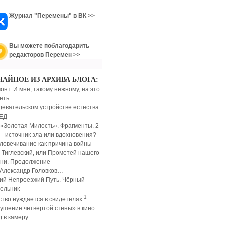
Журнал "Перемены" в ВК >>
Вы можете поблагодарить
редакторов Перемен >>
ЧАЙНОЕ ИЗ АРХИВА БЛОГА:
онт. И мне, такому нежному, на это
реть…
девательском устройстве естества
ЕД
 «Золотая Милость». Фрагменты. 2
 – источник зла или вдохновения?
ловечивание как причина войны
 Тиглевский, или Прометей нашего
ни. Продолжение
Александр Головков…
ий Непроезжий Путь. Чёрный
ельник
1
ство нуждается в свидетелях.
ушение четвертой стены» в кино.
д в камеру