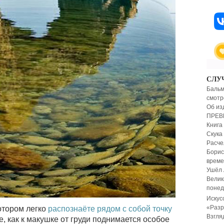
СЛУ
Бальм
смот
Об из
ПРЕВ
Книга
Скука
Расче
Борис
време
Ушёл 
Велик
понед
Искус
«Разр
котором легко
распознаёте рядом с собой точку
Взгля
те, как к макушке от груди поднимается особое