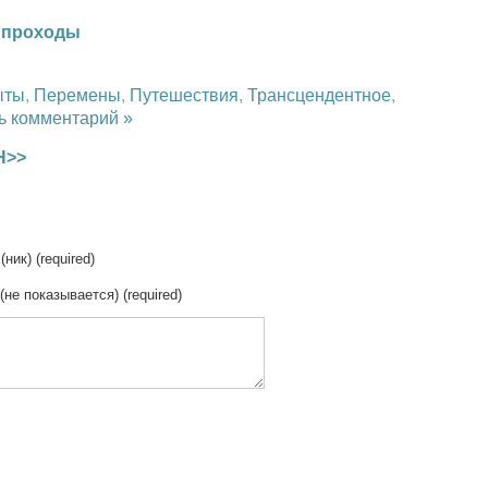
. проходы
ыты
,
Перемены
,
Путешествия
,
Трансцендентное
,
ь комментарий »
Н>>
(ник) (required)
 (не показывается) (required)