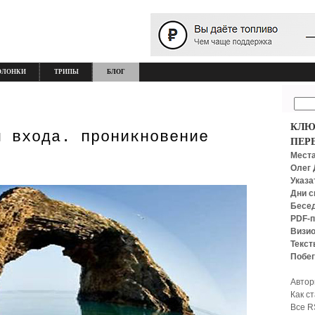
ОЛОНКИ
ТРИПЫ
БЛОГ
КЛЮ
и входа. проникновение
ПЕР
Места
Олег 
Указа
Дни с
Бесед
PDF-п
Визио
Текст
Побег
Автор
Как с
Все R