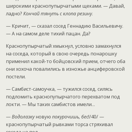
широкими краснопупырчатыми щеками. — Давай,
ладно?
Кончай тянуть с клопа резину
.
— Кричит, — сказал сосед Геннадию Васильевичу.
— А на самом деле тихий пацан. Да?
Краснопупырчатый хмыкнул, условно замахнулся
на соседа, который в свою очередь понарошку
применил какой-то бойцовский прием, отчего оба
они хохоча повалились в изножье анциферовской
постели.
— Самбист-самоучка, — тужился сосед, силясь
подломить краснопупырчатого перехватом под
локти. — Мы таких самбистов имели…
—
Водолазку
новую
покурочишь, бес
!/40/ —
краснопупырчатый рывками торса стряхивал