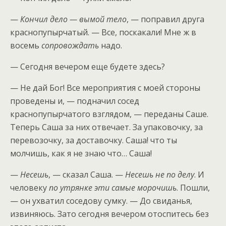
—
Кончил дело — вымой тело
, — поправил друга
краснопупырчатый. — Все, поскакали! Мне ж в
восемь
сопровождать
надо.
— Сегодня вечером еще будете здесь?
— Не дай Бог! Все мероприятия с моей стороны
проведены и, — подначил сосед
краснопупырчатого взглядом, — переданы Саше.
Теперь Саша за них отвечает. За упаковочку, за
перевозочку, за доставочку. Саша! что ты
молчишь, как я не знаю что… Саша!
—
Несешь
, — сказал Саша. —
Несешь не по делу
. И
человеку
по утрянке эти самые морочишь
. Пошли,
— он ухватил соседову сумку. — До свиданья,
извиняюсь. Зато сегодня вечером отоспитесь без