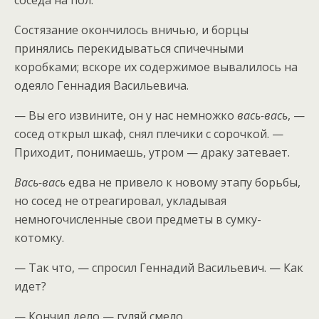
соседа на пол.
Состязание окончилось вничью, и борцы
принялись перекидываться спичечными
коробками; вскоре их содержимое вывалилось на
одеяло Геннадия Васильевича.
— Вы его извините, он у нас немножко
вась-вась
, —
сосед открыл шкаф, снял плечики с сорочкой. —
Приходит, понимаешь, утром — драку затевает.
Вась-вась
едва не привело к новому этапу борьбы,
но сосед не отреагировал, укладывая
немногочисленные свои предметы в сумку-
котомку.
— Так что, — спросил Геннадий Васильевич. — Как
идет?
— Кончил дело — гуляй смело.