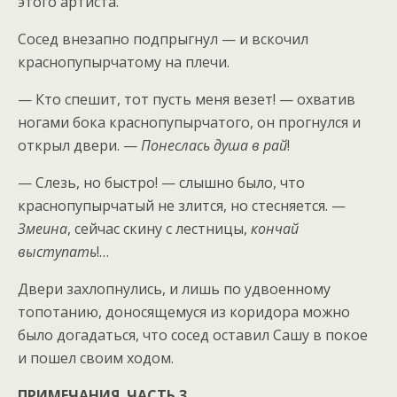
этого артиста.
Сосед внезапно подпрыгнул — и вскочил
краснопупырчатому на плечи.
— Кто спешит, тот пусть меня везет! — охватив
ногами бока краснопупырчатого, он прогнулся и
открыл двери. —
Понеслась душа в рай
!
— Слезь, но быстро! — слышно было, что
краснопупырчатый не злится, но стесняется. —
Змеина
, сейчас скину с лестницы,
кончай
выступать
!…
Двери захлопнулись, и лишь по удвоенному
топотанию, доносящемуся из коридора можно
было догадаться, что сосед оставил Сашу в покое
и пошел своим ходом.
ПРИМЕЧАНИЯ. ЧАСТЬ 3.