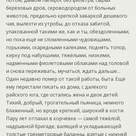
потом, дымом папирос без фильтра, сырых
берёзовых дров, сероводородом от больных
животов, предельно крепкой заваркой дешевого
чая, вылезти из утробы, до отказа забитой,
упакованной такими же, как и ты, обездоленными,
но пока ещё не сломленными чудовищами,
горькими, скаредными калеками, поднять топор,
кирку под набухшими, тяжёлыми, низкими,
надменными фиолетовыми облаками над головой
и снова переживать, мучаться, ждать дальше…
Один недавно помер от такой работы, быта. Ещё
ему перестали писать из дома, с далёкого
райского юга, где остались жена и двое детей.
Тихий, добрый, трогательный пьяница, немного
блаженный, но вроде крепкий, широкий в кости.
Пару лет отпахал в корчёвке — самой тяжёлой,
надрывной бригаде, валящей и укладывающей
толстые трёхметровые баланны, взятые с нижней