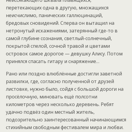
неиссякающего шквала плавящихся,
перетекающих одна в другую, множащихся
неисчислимо, панических галлюцинаций,
бредовых сновидений. Сперва он вытащил на
нетронутый искажениями, затерянный где-то в
самой глубине сознания, светлый-солнечный,
покрытой спелой, сочной травой и цветами
островок самое дорогое — девушку Алису. Потом
принялся спасать гитару и снаряжение…
Рано или поздно влюблённые достигли заветной
развилки, где, согласно полученной от друзей
листовке, нужно было, сойдя с большой дороги на
просёлочную, миновать ещё полсотни
километров через несколько деревень. Ребят
удачно подвёз один местный житель,
подозрительно заинтересованный начинающимся
стихийным свободным фестивалем мира и любви.