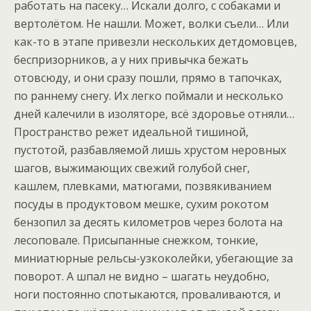
работать на пасеку… Искали долго, с собаками и
вертолётом. Не нашли. Может, волки съели… Или
как-то в этапе привезли нескольких детдомовцев,
беспризорников, а у них привычка бежать
отовсюду, и они сразу пошли, прямо в тапочках,
по раннему снегу. Их легко поймали и несколько
дней калечили в изоляторе, всё здоровье отняли…
Пространство режет идеальной тишиной,
пустотой, разбавляемой лишь хрустом неровных
шагов, выжимающих свежий голубой снег,
кашлем, плевками, матюгами, позвякиванием
посуды в продуктовом мешке, сухим рокотом
бензопил за десять километров через болота на
лесоповале. Присыпанные снежком, тонкие,
миниатюрные рельсы-узкоколейки, убегающие за
поворот. А шпал не видно – шагать неудобно,
ноги постоянно спотыкаются, проваливаются, и