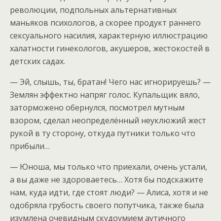
революции, подпольных альтернативных
маньяков психологов, а скорее продукт раннего
сексуального насилия, характерную иллюстрацию
халатности гинекологов, акушеров, жестокостей в
детских садах.
— Эй, слышь, ты, братан! Чего нас игнорируешь? —
Землян эффектно напряг голос. Купальщик вяло,
заторможено обернулся, посмотрел мутным
взором, сделал неопределённый неуклюжий жест
рукой в ту сторону, откуда путники только что
прибыли…
— Юноша, мы только что приехали, очень устали,
а вы даже не здороваетесь… Хотя бы подскажите
нам, куда идти, где стоят люди? — Алиса, хотя и не
одобряла грубость своего попутчика, также была
изумлена очевидным скудоумием аутичного