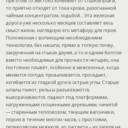
при этом то жёстоко коченеют от стылой влаги,
то приятно отходят от тока крови, разогнанной
чайным концентратом, ходьбой… Эта железная
дорога уже несколько месяцев составляет весь
смысл жизни, наглядную его метафору для героя.
Положенная с вопиющим несоблюдением
технологии, без насыпи, прямо в топкую почву,
закрученная на стыках двумя, а то и одним болтом
вместо необходимых для прочности четырёх, она
постоянно плывёт, особенно в межсезонье, когда
меняется погода: проваливается, проседает,
изгибается из гладкой дуги в острые углы. Старые
шпалы гниют, рельсы разъезжаются,
выворачиваются, падают под платформами,
нагруженными скошенными деревьями, чичигой
— старинным тепловозом, тянущим вагончики,
порою в течение многих часов, с простоями,
перевозящим мужиков: до рассвета – из лагеря на