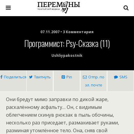
07.11.2007 • 3 Комментария
Программист: Psy-Сказка (11)
Ushliypakostnik
Поделиться
Твитнуть
Pin
Отпр. по
SMS
эл. почте
Они бредут мимо заправки по дикой жаре,
раскалённому асфальту… Он, с видимым
облегчением скинув рюкзак в пыль обочины,
несколько раз приседает, размахивает руками,
разминая утомлённое тело. Она, сняв свой