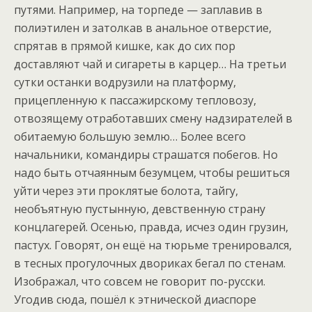
путями. Например, на торпеде — заплавив в
полиэтилен и затолкав в анальное отверстие,
спрятав в прямой кишке, как до сих пор
доставляют чай и сигареты в карцер… На третьи
сутки останки водрузили на платформу,
прицепленную к пассажирскому тепловозу,
отвозящему отработавших смену надзирателей в
обитаемую большую землю… Более всего
начальники, командиры страшатся побегов. Но
надо быть отчаянным безумцем, чтобы решиться
уйти через эти проклятые болота, тайгу,
необъятную пустынную, девственную страну
концлагерей. Осенью, правда, исчез один грузин,
пастух. Говорят, он ещё на тюрьме тренировался,
в тесных прогулочных двориках бегал по стенам.
Изображал, что совсем не говорит по-русски.
Угодив сюда, пошёл к этнической диаспоре