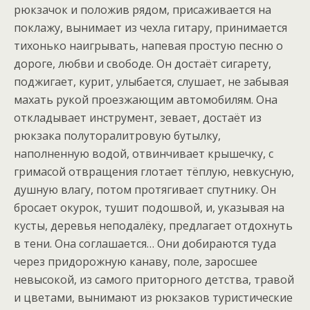
рюкзачок и положив рядом, присаживается на
поклажу, вынимает из чехла гитару, принимается
тихонько наигрывать, напевая простую песню о
дороге, любви и свободе. Он достаёт сигарету,
поджигает, курит, улыбается, слушает, не забывая
махать рукой проезжающим автомобилям. Она
откладывает инструмент, зевает, достаёт из
рюкзака полуторалитровую бутылку,
наполненную водой, отвинчивает крышечку, с
гримасой отвращения глотает тёплую, невкусную,
душную влагу, потом протягивает спутнику. Он
бросает окурок, тушит подошвой, и, указывая на
кусты, деревья неподалёку, предлагает отдохнуть
в тени. Она соглашается… Они добираются туда
через придорожную канаву, поле, заросшее
невысокой, из самого приторного детства, травой
и цветами, вынимают из рюкзаков туристические