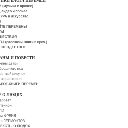
РИКИ БЛОГА ПЕРЕМЕН
 (музыка и прочее)
 видео и прочее
УРА и искусство
И
ЙТЕ ПЕРЕМЕНЫ
ТЫ
ШЕСТВИЯ
Ы (рассказы, книги и проч.)
СЦЕНДЕНТНОЕ
АНЫ И ПОВЕСТИ
кины детки
бродячего пса
астный рисунок
 в оранжерее
БЛОГ-КНИГИ ПЕРЕМЕН
Е О ЛЮДЯХ
арретт
Леннон
 ЛИ
нд ФРЕЙД
ил ЛЕРМОНТОВ
ТЕКСТЫ О ЛЮДЯХ