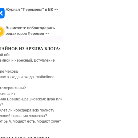
Журнал "Перемены" в ВК >>
Вы можете поблагодарить
редакторов Перемен >>
ЧАЙНОЕ ИЗ АРХИВА БЛОГА:
й пёс
земной и небесный. Вступление
ие Чехова
сках выхода и входа. malholland
 толерантным?
сия элит
ина Брешко-Брешковская: дура или
я?
лет ли ноосфера всю полноту
лений сознания человека?
т был, Моцарт есть, Моцарт хочет