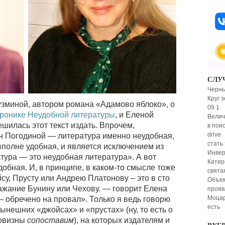
СЛУ
Черны
Круг 
зминой, автором романа «Адамово яблоко», о
09 1
Хронике Неудобной литературы
, и Еленой
Велич
шилась этот текст издать. Впрочем,
в пои
drive
ан Погодиной — литература именно неудобная,
стать
вполне удобная, и является исключением из
Инвер
ура — это неудобная литература». А вот
Катер
обная. И, в принципе, в каком-то смысле тоже
свята
у, Прусту или Андрею Платонову – это в сто
Объем
ражание Бунину или Чехову. — говорит Елена
прояв
Моцар
– обречено на провал».
Только я ведь говорю
есть
ынешних «джойсах» и «прустах» (ну, то есть о
новизны
сопоставим
), на которых издателям и