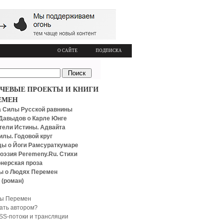
О САЙТЕ
ПОДПИСКА
ЧЕВЫЕ ПРОЕКТЫ И КНИГИ
ЕМЕН
 Силы Русской равнины
Давыдов о Карле Юнге
тели Истины. Адвайта
илы. Годовой круг
ы о Йоги Рамсураткумаре
оэзия Peremeny.Ru. Стихи
нерская проза
ы о Людях Перемен
 (роман)
ы Перемен
тать автором?
SS-потоки и трансляции