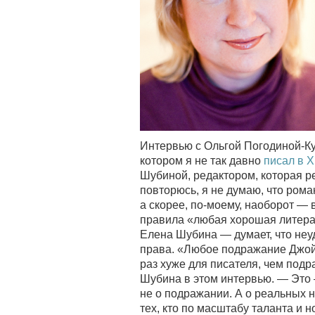
Интервью с Ольгой Погодиной-Ку
котором я не так давно
писал в 
Шубиной, редактором, которая ре
повторюсь, я не думаю, что ром
а скорее, по-моему, наоборот — 
правила «любая хорошая литерат
Елена Шубина — думает, что неуд
права.
«Любое подражание Джойс
раз хуже для писателя, чем под
Шубина в этом интервью. — Это 
не о подражании. А о реальных н
тех, кто по масштабу таланта и 