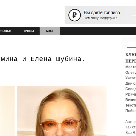
ОЛОНКИ
ТРИПЫ
БЛОГ
КЛЮ
змина и Елена Шубина.
ПЕР
Места
Олег 
Указа
Дни с
Бесед
PDF-п
Визио
Текст
Побег
Автор
Как с
Все R