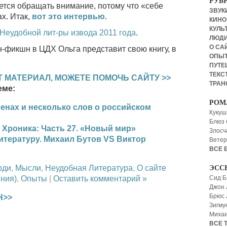
РУБ
чется обращать внимание, потому что «себе
ЗВУКИ
х. Итак,
вот это интервью
.
КИНО,
КУЛЬТ
Неудобной лит-ры извода 2011 года
.
ЛЮД
О СА
он-фикшн в ЦДХ Ольга представит свою книгу, в
ОПЫ
ПУТЕ
ТЕКСТ
 МАТЕРИАЛ, МОЖЕТЕ ПОМОЧЬ САЙТУ >>
ТРАН
еме:
РОМ
менах и несколько слов о российском
Кукуш
Блюз 
роника: Часть 27. «Новый мир»
Злосч
итературу. Михаил Бутов VS Виктор
Ветер
ВСЕ 
юди
,
Мысли
,
Неудобная Литература
,
О сайте
ЭСС
Сид Б
ния)
,
Опыты
|
Оставить комментарий »
Джон 
Брюс
Н>>
Зигму
Миха
ВСЕ 