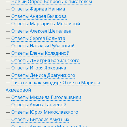
—
Новый Опрос. Вопросы к писателям
—
Ответы Фарида Нагима
—
Ответы Андрея Бычкова
—
Ответы Маргариты Меклиной
—
Ответы Алексея Шепелёва
—
Ответы Сергея Болмата
—
Ответы Натальи Рубановой
—
Ответы Елены Колядиной
—
Ответы Дмитрия Бавильского
—
Ответы Игоря Яркевича
—
Ответы Дениса Драгунского
—
Писатель как мундир? Ответы Марины
Ахмедовой
—
Ответы Михаила Гиголашвили
—
Ответы Алисы Ганиевой
—
Ответы Юрия Милославского
—
Ответы Виталия Амутных
—
Ответы Александра Мильштейна