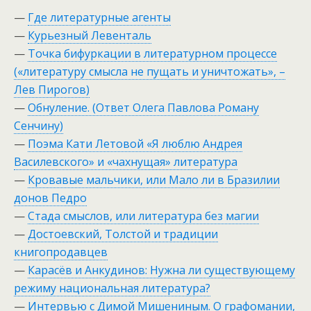
—
Где литературные агенты
—
Курьезный Левенталь
—
Точка бифуркации в литературном процессе
(«литературу смысла не пущать и уничтожать», –
Лев Пирогов)
—
Обнуление. (Ответ Олега Павлова Роману
Сенчину)
—
Поэма Кати Летовой «Я люблю Андрея
Василевского» и «чахнущая» литература
—
Кровавые мальчики, или Мало ли в Бразилии
донов Педро
—
Стада смыслов, или литература без магии
—
Достоевский, Толстой и традиции
книгопродавцев
—
Карасёв и Анкудинов: Нужна ли существующему
режиму национальная литература?
—
Интервью с Димой Мишениным. О графомании,