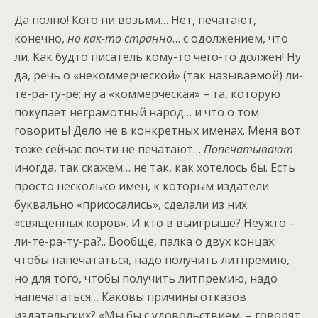
Да полно! Кого ни возьми… Нет, печатают,
конечно,
но как-то странно
… с одолжением, что
ли. Как будто писатель кому-то чего-то должен! Ну
да, речь о «некоммерческой» (так называемой) ли-
те-ра-ту-ре; ну а «коммерческая» – та, которую
покупает неграмотный народ… и что о том
говорить! Дело не в конкретных именах. Меня вот
тоже сейчас почти не печатают…
Попечатывают
иногда, так скажем… не так, как хотелось бы. Есть
просто несколько имен, к которым издатели
буквально «присосались», сделали из них
«священных коров». И кто в выигрыше? Неужто –
ли-те-ра-ту-ра?.. Вообще, палка о двух концах:
чтобы напечататься, надо получить литпремию,
но для того, чтобы получить литпремию, надо
напечататься… Каковы причины отказов
издательских? «Мы бы с удовольствием, – говорят