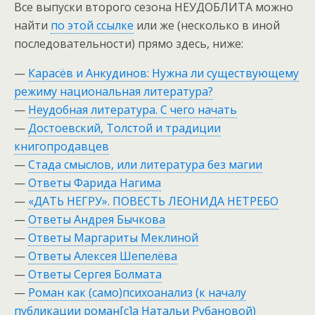
Все выпуски второго сезона НЕУДОБЛИТА можно
найти
по этой ссылке
или же (несколько в иной
последовательности) прямо здесь, ниже:
—
Карасёв и Анкудинов: Нужна ли существующему
режиму национальная литература?
—
Неудобная литература. С чего начать
—
Достоевский, Толстой и традиции
книгопродавцев
—
Стада смыслов, или литература без магии
—
Ответы Фарида Нагима
—
«ДАТЬ НЕГРУ». ПОВЕСТЬ ЛЕОНИДА НЕТРЕБО
—
Ответы Андрея Бычкова
—
Ответы Маргариты Меклиной
—
Ответы Алексея Шепелёва
—
Ответы Сергея Болмата
—
Роман как (само)психоанализ (к началу
публикации роман[c]а Натальи Рубановой)