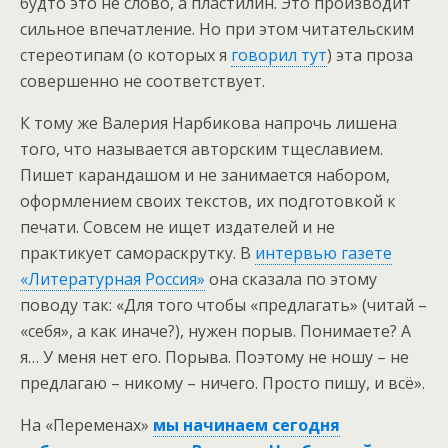
будто это не слово, а пластилин. Это производит
сильное впечатление. Но при этом читательским
стереотипам (о которых я
говорил тут
) эта проза
совершенно не соответствует.
К тому же Валерия Нарбикова напрочь лишена
того, что называется авторским тщеславием.
Пишет карандашом и не занимается набором,
оформлением своих текстов, их подготовкой к
печати. Совсем не ищет издателей и не
практикует самораскрутку. В
интервью газете
«Литературная Россия»
она сказала по этому
поводу так: «Для того чтобы «предлагать» (читай –
«себя», а как иначе?), нужен порыв. Понимаете? А
я… У меня нет его. Порыва. Поэтому не ношу – не
предлагаю – никому – ничего. Просто пишу, и всё».
На «Переменах»
мы начинаем сегодня