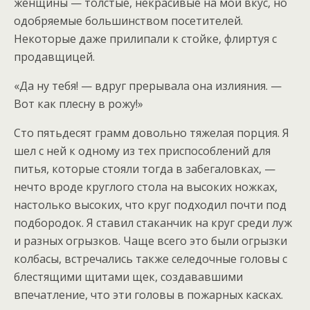
женщины — толстые, некрасивые на мой вкус, но
одобряемые большинством посетителей.
Некоторые даже прилипали к стойке, флиртуя с
продавщицей.
«Да ну тебя! — вдруг прерывала она излияния. —
Вот как плесну в рожу!»
Сто пятьдесят грамм довольно тяжелая порция. Я
шел с ней к одному из тех приспособлений для
питья, которые стояли тогда в забегаловках, —
нечто вроде круглого стола на высоких ножках,
настолько высоких, что круг подходил почти под
подбородок. Я ставил стаканчик на круг среди луж
и разных огрызков. Чаще всего это были огрызки
колбасы, встречались также селедочные головы с
блестящими щитами щек, создававшими
впечатление, что эти головы в пожарных касках.