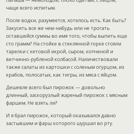
папаша — немолодой, плохо одетый, с лицом,
чаще всего испитым.
После водки, разумеется, хотелось есть. Как быть?
Закусить все же чем-нибудь или не трогать
оставшейся суммы во имя того, чтобы выпить еще
сто грамм? На стойке в стеклянной горке стояли
тарелки с кетовой икрой, сыром, копченой и
ветчинно-рубленой колбасой. Наличествовали
также салаты из картошки с соленым огурцом, из
крабов, полосатых, как тигры, из мяса с яйцом.
Дешевле всего был пирожок — довольно
длинный, заскорузлый жареный пирожок с мясным
фаршем. Не взять ли?
И я брал пирожок, который оказывался давно
застывшим и фарш которого шуршал во рту.