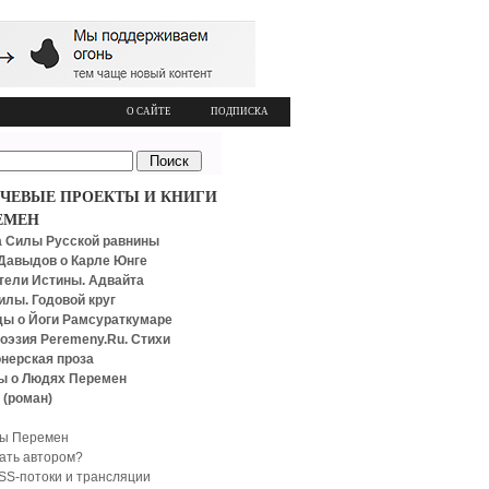
О САЙТЕ
ПОДПИСКА
ЧЕВЫЕ ПРОЕКТЫ И КНИГИ
ЕМЕН
 Силы Русской равнины
Давыдов о Карле Юнге
тели Истины. Адвайта
илы. Годовой круг
ы о Йоги Рамсураткумаре
оэзия Peremeny.Ru. Стихи
нерская проза
ы о Людях Перемен
 (роман)
ы Перемен
тать автором?
SS-потоки и трансляции