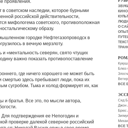
РУБ
е проявления.
ЗВУКИ
т в советском наследии, которое бурными
КИНО,
енной российской действительности,
КУЛЬТ
ЛЮД
ется мифологема советского, противоположная
О СА
ностальгическому образу.
ОПЫ
ПУТЕ
ымышленном городке Нефтегазопроводск в
ТЕКСТ
грузилось в вечную мерзлоту.
ТРАН
 и «ментальность северян, свято чтущих
РОМ
годину важно показать противопоставление
Кукуш
Блюз 
роннего, где ничего хорошего не может быть
Злосч
Ветер
 смертью здесь пребывают люди, пока их
ВСЕ 
ым сугробом. Тьма и холод формирует их, как
ЭСС
Сид Б
 и братья. Все это, по мысли автора,
Джон 
богости.
Брюс
. Для подтверждения ее Непогодин и
Зигму
Миха
ской проверке далекой северное российский
ВСЕ 
вняться: Николай Васильевич в свое время