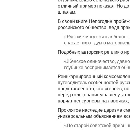
отличный пример показал. Но до 
шпалам.
В своей книге Непогодин пробеж
российского общества, ведя прак
«Русские могут жить в беднос
спасает их от дум о материал
Подобных авторских реплик о нр
«Женское одиночество, давно
глубинке воспринимается обще
Реинкарнированный комсомолец с
путеводитель особенностей русс
представлено то, что «героев, 
перед голосованием за депутато
ворчат пенсионеры на лавочках, 
Проклятое наследие царизма сме
универсальным объяснением все
«По старой советской привыч