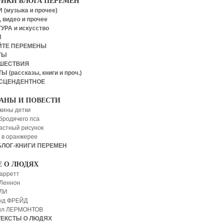
РИКИ БЛОГА ПЕРЕМЕН
 (музыка и прочее)
 видео и прочее
УРА и искусство
И
ЙТЕ ПЕРЕМЕНЫ
ТЫ
ШЕСТВИЯ
Ы (рассказы, книги и проч.)
СЦЕНДЕНТНОЕ
АНЫ И ПОВЕСТИ
кины детки
бродячего пса
астный рисунок
 в оранжерее
БЛОГ-КНИГИ ПЕРЕМЕН
Е О ЛЮДЯХ
арретт
Леннон
 ЛИ
нд ФРЕЙД
ил ЛЕРМОНТОВ
ТЕКСТЫ О ЛЮДЯХ