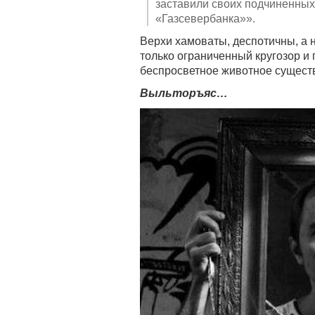
заставили своих подчиненных
«Газсевербанка»».
Верхи хамоваты, деспотичны, а 
только ограниченный кругозор и 
беспросветное животное сущест
Выльторъяс…