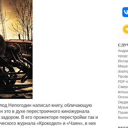
СЛУ
Андре
предс
Интер
Мишен
dopin
Профе
PDF-п
Смир
вспыш
Осозн
Окудж
лод Непогодин написал книгу, обличающую
Музык
н это в духе перестроечного киножурнала
Пушки
задором. В его прожекторе перестройки так и
Воспо
ческого журнала «Крокодил» и «Чаян», в них