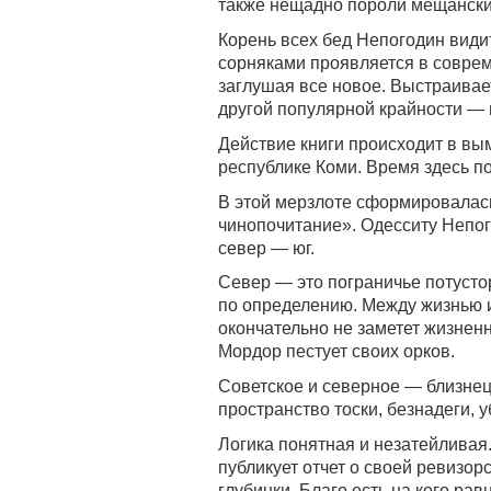
также нещадно пороли мещански
Корень всех бед Непогодин види
сорняками проявляется в соврем
заглушая все новое. Выстраива
другой популярной крайности — 
Действие книги происходит в в
республике Коми. Время здесь по
В этой мерзлоте сформировалась
чинопочитание». Одесситу Непо
север — юг.
Север — это пограничье потусто
по определению. Между жизнью и
окончательно не заметет жизненн
Мордор пестует своих орков.
Советское и северное — близнецы
пространство тоски, безнадеги, у
Логика понятная и незатейливая
публикует отчет о своей ревизор
глубинки. Благо есть на кого ра