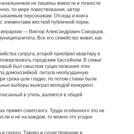
начальничков не лишены живости и точности
енно, по мере повествования, автор
сываемым персонажам. Отсюда и книга
с элементами жесткой публичной порки.
 иерархии — Виктор Александрович Скворцов.
муниципалитета. Все его семейство живет, как
бийства супруга, второй приобрел квартиру в
 пожертвовать городским бассейном. В семье
оторый был смыслом существования этих
ла домохозяйкой, питала необузданную
ри срока шли гладко, по потом ставки были
ьные выборы выиграл молодой конкурент.
писанный в утиль, валяется в общей
ах примет советского. Труда особенного это не
если и не на каждом, то можно что угодно
 и серого. Таково и существование в