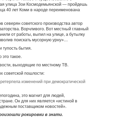
ая улица Зои Космодемьянской — пройдешь
лица 40 лет Коми в народе переименована
ов северян советского производства автор
заторства. Ворчливого. Вот местный главный
анили от работы, выпил на улице, а бутылку
изволив поискать мусорную урну»…
 тупость бытия.
о это такое.
вости, выходящие по местному ТВ.
рх советской пошлости:
 претерпела изменений при демократической
погодина, это магнит для людей,
тране. Он для них является «истиной в
адежным поставщиком новостей».
роизошли рокировки в знати.