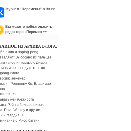
Журнал "Перемены" в ВК >>
Вы можете поблагодарить
редакторов Перемен >>
ЧАЙНОЕ ИЗ АРХИВА БЛОГА:
й Чежин и doping-pong
тавляют: Высосано из пальцев
активное интервью с Димой
иным по поводу открытия
gpong-блога
ссия: инженер
оэзия Peremeny.Ru. Владимир
нов
ки.220.72.
авать неизбежность
ава, Рейн и больше ничего
а: Dave Wesley и другие
н и гвардия. 7
минание о Мисс Киттин