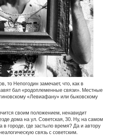
в, то Непогодин замечает, что, как в
равят бал «родоплеменные связи». Местные
ягиновскому «Левиафану» или быковскому
кичится своим положением, ненавидит
зде дома на ул. Советская, 30. Ну, на самом
а в городе, где застыло время? Да и автору
неалогическую связь с советским.