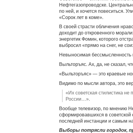
Нефтегазопроводске. Центральн
по ней, и хочется повеситься. У
«Сорок лет в коме».
В своей страсти обличения нрав
доходит до откровенного морали
энергетик Фомин, которого отстр
выбросил «прямо на снег, не со
Невыносимая бессмысленность и
Выльторъяс. Ах, да, не сказал, чт
«Выльторъяс» — это краевые но
Видимо по мысли автора, это ве
«Их советская стилистика не
России…».
Вообще телевизор, по мнению Не
сформировавшихся в советской с
последней инстанции и самым н
Выборы потрясли городок, п