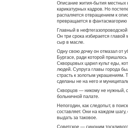
Описание жития-бытия местных 
карикатурных кадров. Но постеп
распаляется отвращением к опи
превращается в фантасмагорию 
Главный в нефтегазопроводской
Он три срока избирается главой 
сыр в масле.
Одну свою дочку он отмазал от у
Бургасе, ради которой пришлось
Скворцовых царил культ еды, к
людей. Супруга главы города бы
страсть к золотым украшениям. Т
сделаны не на него и муниципал
Скворцов — никому не нужный, с
больничной палате.
Непогодин, как следопыт, в поиск
составляет. Они на каждом шагу, 
выдать за таковое.
Советское — синоним тоскливого