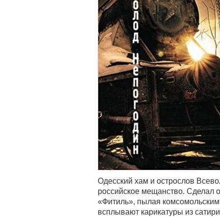
Одесский хам и острослов Всево
российское мещанство. Сделал о
«Фитиль», пылая комсомольским 
всплывают карикатуры из сатири