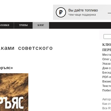
ОЛОНКИ
ТРИПЫ
БЛОГ
КЛЮ
аками советского
ПЕР
Места
Олег 
Указа
оръяс»
Дни с
Бесед
PDF-п
Визио
Текст
Побег
Автор
Как с
Все R