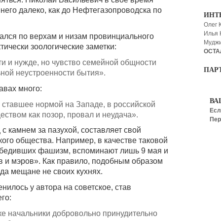
него далеко, как до Нефтегазопроводска по
ИНТ
Олег 
Илья
ался по верхам и низам провинциального
Мудж
тически зоологические заметки:
ОСТА
ти и нужде, но чувство семейной общности
ПАР
ьной неустроенности бытия».
авах много:
ВА
 ставшее нормой на Западе, в российской
Есл
ством как позор, провал и неудача».
Пер
 камнем за пазухой, составляет свой
кого общества. Например, в качестве таковой
победивших фашизм, вспоминают лишь 9 мая и
в и мэров». Как правило, подобным образом
да мещане не своих кухнях.
нилось у автора на советское, став
го:
ке начальники добровольно принудительно