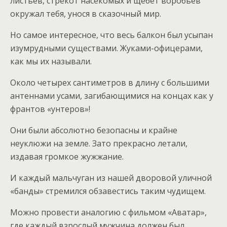
листьев, стрекот насекомых и щебет воробьев
окружал тебя, унося в сказочный мир.
Но самое интересное, что весь балкон был усыпан
изумрудными существами. Жуками-офицерами,
как мы их называли.
Около четырех сантиметров в длину с большими
антеннами усами, загибающимися на концах как у
франтов «унтеров»!
Они были абсолютно безопасны и крайне
неуклюжи на земле. Зато прекрасно летали,
издавая громкое жужжание.
И каждый мальчуган из нашей дворовой уличной
«банды» стремился обзавестись таким чудищем.
Можно провести аналогию с фильмом «Аватар»,
где каждый взрослый мужчина должен был