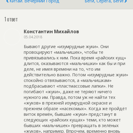
Китай. Вечерний Город
Беги, Серёга, Беги!
1 ответ
Константин Михайлов
05.04.2018
Бывают другие «изумрудные жуки». Они
провоцируют «мальчишек», чтобы те
привязывались к ним. Пока время «райских кущ»
длится, оказываются «мальчишки» как бы и при
деле, не имея времени на то, что им
действительно важно. Потом «изумрудные жуки»
спокойно отвязываются, а «мальчишкам»
подбрасывают «пластмассовые лапки». Не
погибают «жуки», даже не теряют ничего
нужного им. Правда, потом уж не найти тех
«жуков» в прежней изумрудной окраске и
прежнем образе «насекомых». Когда же пройдёт
виток времён, бывшие «жуки» предстанут в
следующих «райских кущах» теми, кто может
бывших «мальчишек» превращать в зелёных
«жуков», например. Впрочем, временно вновь