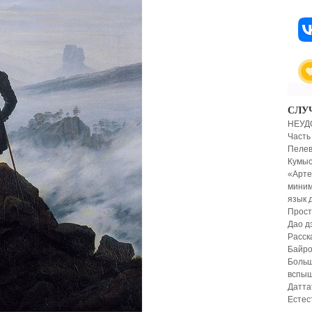
СЛУ
НЕУД
Часть
Пелев
Кумы
«Арте
миним
язык 
Прост
Дао д
Расск
Байро
Больш
вспыш
Датта
Естес