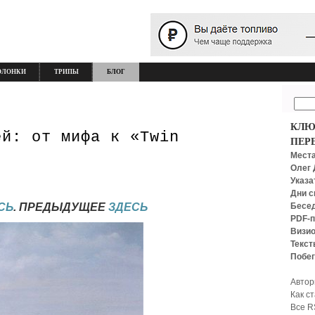
ОЛОНКИ
ТРИПЫ
БЛОГ
КЛЮ
ей: от мифа к «Twin
ПЕР
Места
Олег 
Указа
Дни с
Бесед
СЬ
. ПРЕДЫДУЩЕЕ
ЗДЕСЬ
PDF-п
Визио
Текст
Побег
Автор
Как с
Все R