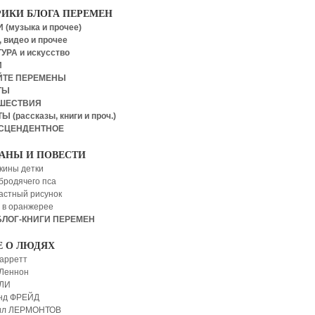
РИКИ БЛОГА ПЕРЕМЕН
 (музыка и прочее)
 видео и прочее
УРА и искусство
И
ЙТЕ ПЕРЕМЕНЫ
ТЫ
ШЕСТВИЯ
Ы (рассказы, книги и проч.)
СЦЕНДЕНТНОЕ
АНЫ И ПОВЕСТИ
кины детки
бродячего пса
астный рисунок
 в оранжерее
БЛОГ-КНИГИ ПЕРЕМЕН
Е О ЛЮДЯХ
арретт
Леннон
 ЛИ
нд ФРЕЙД
ил ЛЕРМОНТОВ