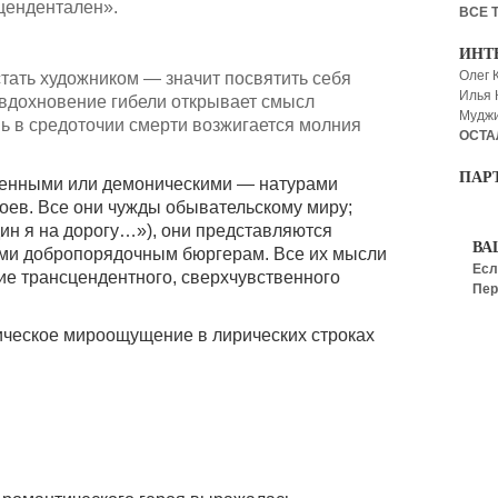
цендентален».
ВСЕ 
ИНТ
Олег 
тать художником — значит посвятить себя
Илья
вдохновение гибели открывает смысл
Мудж
ь в средоточии смерти возжигается молния
ОСТА
ПАР
венными или демоническими — натурами
оев. Все они чужды обывательскому миру;
ин я на дорогу…»), они представляются
ВА
ми добропорядочным бюргерам. Все их мысли
Есл
ие трансцендентного, сверхчувственного
Пер
ическое мироощущение в лирических строках