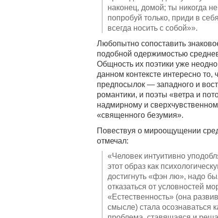
наконец, домой; ты никогда н
попробуй только, приди в себ
всегда носить с собой»».
Любопытно сопоставить знаково
подобной одержимостью средневе
Общность их поэтики уже неодно
данном контексте интересно то, 
предпосылок — западного и вос
романтики, и поэты «ветра и по
надмирному и сверхчувственному
«священного безумия».
Повествуя о мироощущении средн
отмечал:
«Человек интуитивно уподобл
этот образ как психологическ
достигнуть «фэн лю», надо бы
отказаться от условностей м
«Естественность» (она разви
смысле) стала осознаваться к
проблема, ставящаяся и реш