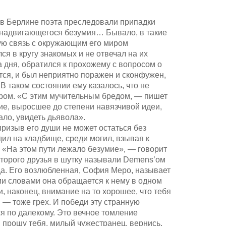
 в Берлине поэта преследовали припадки
 надвигающегося безумия… Бывало, в такие
кую связь с окружающим его миром
ся в кругу знакомых и не отвечал на их
 дня, обратился к прохожему с вопросом о
ится, и был неприятно поражен и сконфужен,
 В таком состоянии ему казалось, что не
иром. «С этим мучительным бредом, — пишет
ие, выросшее до степени навязчивой идеи,
ало, увидеть дьявола».
 призыв его души не может остаться без
дил на кладбище, среди могил, взывая к
. «На этом пути лежало безумие», — говорит
торого друзья в шутку называли Demens’ом
юда. Его возлюбленная, София Меро, называет
ми словами она обращается к нему в одном
и, наконец, внимание на то хорошее, что тебя
 — тоже грех. И победи эту странную
я по далекому. Это вечное томление
прошу тебя, милый чужестранец, вернись,