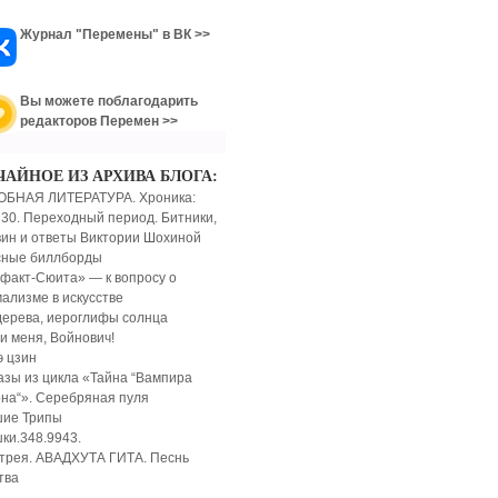
Журнал "Перемены" в ВК >>
Вы можете поблагодарить
редакторов Перемен >>
ЧАЙНОЕ ИЗ АРХИВА БЛОГА:
ОБНАЯ ЛИТЕРАТУРА. Хроника:
 30. Переходный период. Битники,
ин и ответы Виктории Шохиной
сные биллборды
факт-Сюита» — к вопросу о
ализме в искусстве
дерева, иероглифы солнца
и меня, Войнович!
э цзин
азы из цикла «Тайна “Вампира
на“». Серебряная пуля
ие Трипы
ки.348.9943.
трея. АВАДХУТА ГИТА. Песнь
тва