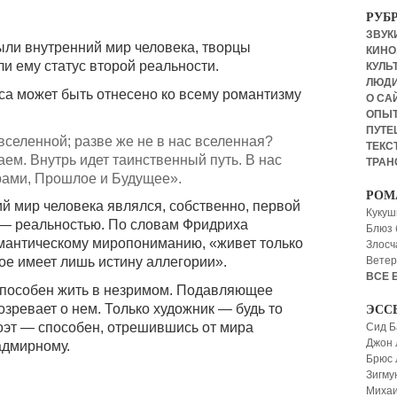
РУБ
ЗВУКИ
ыли внутренний мир человека, творцы
КИНО,
и ему статус второй реальности.
КУЛЬТ
ЛЮД
а может быть отнесено ко всему романтизму
О СА
ОПЫ
ПУТЕ
вселенной; разве же не в нас вселенная?
ТЕКСТ
аем. Внутрь идет таинственный путь. В нас
ТРАН
ирами, Прошлое и Будущее».
РОМ
й мир человека являлся, собственно, первой
Кукуш
 — реальностью. По словам Фридриха
Блюз 
омантическому миропониманию, «живет только
Злосч
Ветер
ое имеет лишь истину аллегории».
ВСЕ 
 способен жить в незримом. Подавляющее
зревает о нем. Только художник — будь то
ЭСС
оэт — способен, отрешившись от мира
Сид Б
Джон 
адмирному.
Брюс
Зигму
Миха