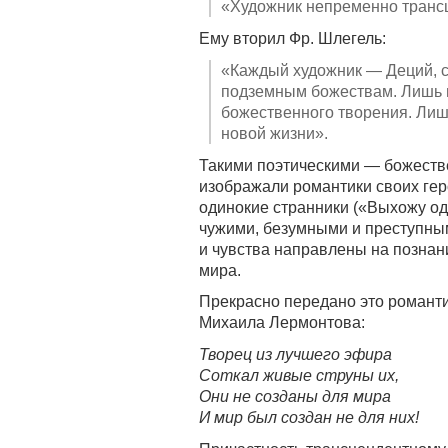
«Художник непременно транс
Ему вторил Фр. Шлегель:
«Каждый художник — Деций, с
подземным божествам. Лишь 
божественного творения. Лиш
новой жизни».
Такими поэтическими — божест
изображали романтики своих гер
одинокие странники («Выхожу од
чужими, безумными и преступны
и чувства направлены на познан
мира.
Прекрасно передано это романт
Михаила Лермонтова:
Творец из лучшего эфира
Соткал живые струны их,
Они не созданы для мира
И мир был создан не для них!