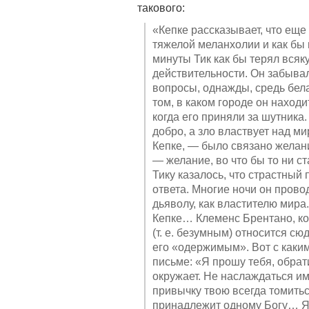
такового:
«Кепке рассказывает, что еще
тяжелой меланхолии и как бы
минуты Тик как бы терял вся
действительности. Он забывал
вопросы, однажды, средь бела
том, в каком городе он наход
когда его приняли за шутника.
добро, а зло властвует над м
Кепке, — было связано желан
— желание, во что бы то ни ст
Тику казалось, что страстный
ответа. Многие ночи он прово
дьяволу, как властителю мира
Кепке… Клеменс Брентано, ко
(т. е. безумным) относится с
его «одержимым». Вот с каки
письме: «Я прошу тебя, обрат
окружает. Не наслаждаться им
привычку твою всегда томитьс
принадлежит одному Богу… Я 