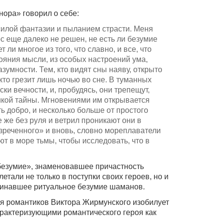
нора» говорил о себе:
 силой фантазии и пыланием страсти. Меня
с еще далеко не решен, не есть ли безумие
 ли многое из того, что славно, и все, что
тояния мысли, из особых настроений ума,
зумности. Тем, кто видят сны наяву, открыто
, кто грезит лишь ночью во сне. В туманных
ки вечности, и, пробудясь, они трепещут,
ликой тайны. Мгновениями им открывается
ть добро, и несколько больше от простого
се же без руля и ветрил проникают они в
зреченного» и вновь, словно мореплаватели
ют в море тьмы, чтобы исследовать, что в
.
безумие», знаменовавшее причастность
етали не только в поступки своих героев, но и
минавшее ритуальное безумие шаманов.
я романтиков Виктора Жирмунского изобилует
рактеризующими романтического героя как