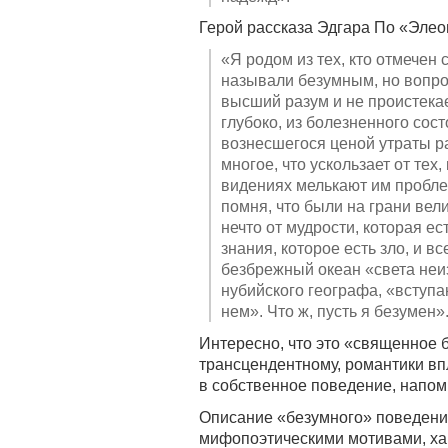
Герой рассказа Эдгара По «Элео
«Я родом из тех, кто отмечен
называли безумным, но вопро
высший разум и не проистекает
глубоко, из болезненного сос
вознесшегося ценой утраты ра
многое, что ускользает от тех
видениях мелькают им проблес
помня, что были на грани ве
нечто от мудрости, которая ес
знания, которое есть зло, и в
безбрежный океан «света неи
нубийского географа, «вступа
нем». Что ж, пусть я безумен»
Интересно, что это «священное 
трансцендентному, романтики впл
в собственное поведение, напо
Описание «безумного» поведени
мифопоэтическими мотивами, ха