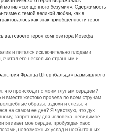
 романтического героя выражалась
й мотив «священного безумия». Одержимость
нтизме с темой великой любви, как в
трактовалось как знак приобщенности героя
сывал своего героя композитора Иозефа
:
чалив и питался исключительно плодами
ц считал его несколько странным и
транствия Франца Штернбальда» размышлял о
нет, что происходит с моим глупым сердцем?
 и вместе жестоко провела по всем струнам
 волшебные образы, вздохи и слезы, и
ся на самом ее дне? Я чувствую, что дух
мному, запретному для человека, невидимое
ритягивает мое сердце, пробуждая хаос
лезами, невозможных услад и несбыточных