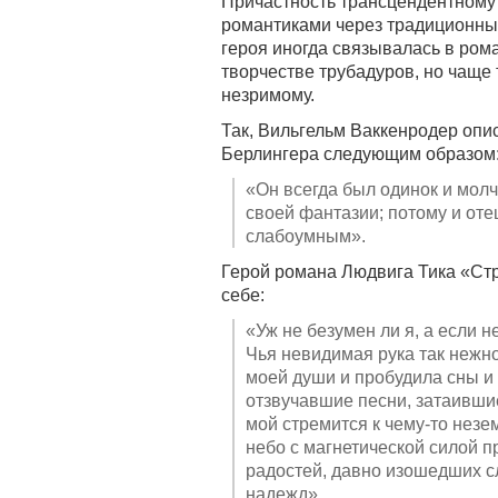
Причастность трансцендентному
романтиками через традиционны
героя иногда связывалась в рома
творчестве трубадуров, но чаще 
незримому.
Так, Вильгельм Ваккенродер опи
Берлингера следующим образом
«Он всегда был одинок и мол
своей фантазии; потому и оте
слабоумным».
Герой романа Людвига Тика «С
себе:
«Уж не безумен ли я, а если 
Чья невидимая рука так нежно
моей души и пробудила сны и
отзвучавшие песни, затаившие
мой стремится к чему-то незе
небо с магнетической силой п
радостей, давно изошедших с
надежд».