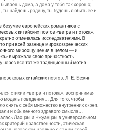
е бываешь дома, а дома у тебя так хорошо;
я, ты найдешь родину, ты будешь любить ее и
е безумие европейских романтиков с
ковых китайских поэтов «ветра и потока».
кратно отмечалась исследователями. В
что при всей разнице мировоззренческих
точного мироощущения в целом — и
тока» выражали свою причастность
 через все тот же традиционный мотив
евековых китайских поэтов, Л. Е. Бежин
ялся стихии «ветра и потока», воспринимая
ую модель поведения… Для того, чтобы
ло снять с себя множество внутренних скреп,
орали и обыденного здравого смысла…
валась Лаоцзы и Чжуанцзы в универсальном
ак критерий нравственности, этическая
аемая человеком наедине с самим собой…