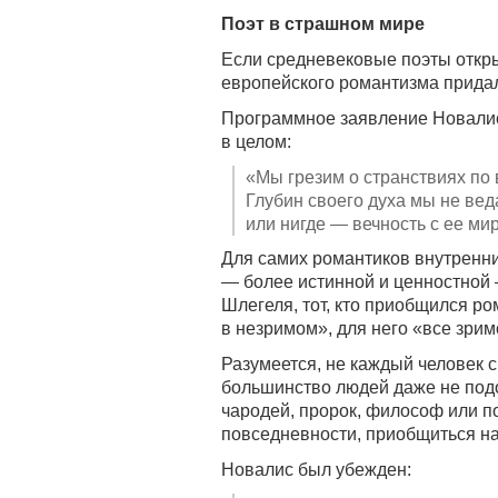
Поэт в страшном мире
Если средневековые поэты откр
европейского романтизма придал
Программное заявление Новалис
в целом:
«Мы грезим о странствиях по 
Глубин своего духа мы не вед
или нигде — вечность с ее м
Для самих романтиков внутренни
— более истинной и ценностной
Шлегеля, тот, кто приобщился р
в незримом», для него «все зрим
Разумеется, не каждый человек
большинство людей даже не подо
чародей, пророк, философ или п
повседневности, приобщиться н
Новалис был убежден: