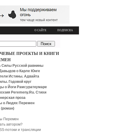
О САЙТЕ
ПОДПИСКА
ЧЕВЫЕ ПРОЕКТЫ И КНИГИ
ЕМЕН
 Силы Русской равнины
Давыдов о Карле Юнге
тели Истины. Адвайта
илы. Годовой круг
ы о Йоги Рамсураткумаре
оэзия Peremeny.Ru. Стихи
нерская проза
ы о Людях Перемен
 (роман)
ы Перемен
тать автором?
SS-потоки и трансляции