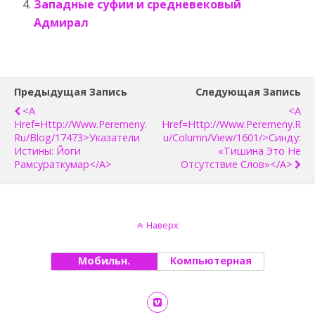
Западные суфии и средневековый
Адмирал
Предыдущая Запись
Следующая Запись
<a
<a
Href=http://www.peremeny.
Href=http://www.peremeny.r
Ru/blog/17473>Указатели
U/column/view/1601/>Синду:
Истины: Йоги
«Тишина Это Не
Рамсураткумар</a>
Отсутствие Слов»</a>
Наверх
Мобильн.
Компьютерная