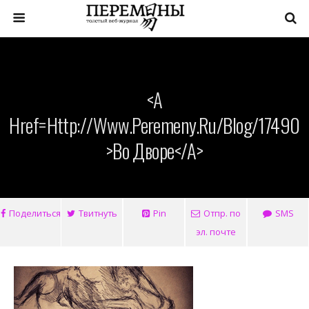
<a
Href=http://www.peremeny.ru/blog/17490
>Во Дворе</a>
Поделиться
Твитнуть
Pin
Отпр. по
SMS
эл. почте