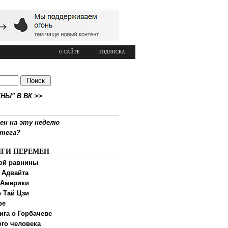
О САЙТЕ
ПОДПИСКА
НЫ" В ВК >>
ен на эту неделю
ртега?
ИГИ ПЕРЕМЕН
ой равнины
 Адвайта
 Америки
 Тай Цзи
ре
ига о Горбачеве
ого человека