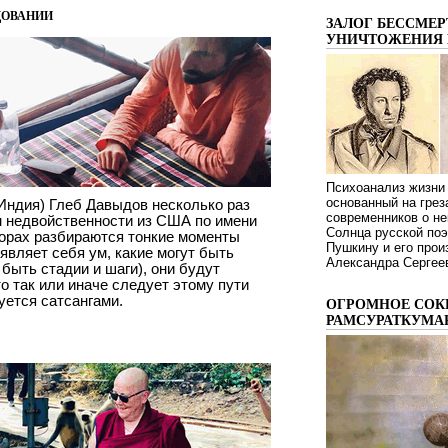
довании
ЗАЛОГ БЕССМЕР
УНИЧТОЖЕНИЯ 
Психоанализ жизни 
основанный на грез
(Индия) Глеб Давыдов несколько раз
современников о не
м недвойственности из США по имени
Солнца русской поэ
ворах разбираются тонкие моменты
Пушкину и его про
являет себя ум, какие могут быть
Александра Сергеев
 быть стадии и шаги), они будут
о так или иначе следует этому пути
уется сатсангами.
ОГРОМНОЕ СОК
РАМСУРАТКУМА