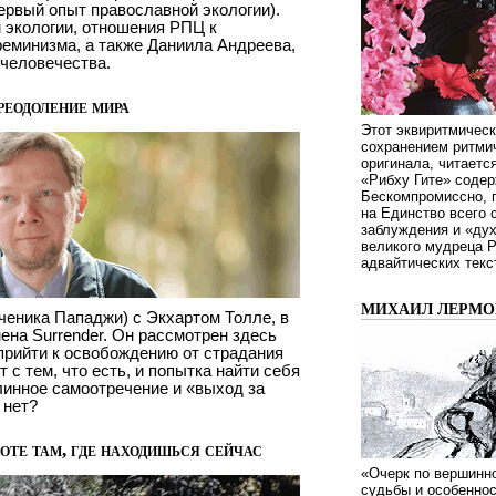
ервый опыт православной экологии).
 экологии, отношения РПЦ к
феминизма, а также Даниила Андреева,
 человечества.
реодоление мира
Этот эквиритмическ
сохранением ритмич
оригинала, читаетс
«Рибху Гите» содер
Бескомпромиссно, п
на Единство всего 
заблуждения и «дух
великого мудреца 
адвайтических текс
МИХАИЛ ЛЕРМОН
еника Пападжи) с Экхартом Толле, в
ена Surrender. Он рассмотрен здесь
 прийти к освобождению от страдания
 с тем, что есть, и попытка найти себя
длинное самоотречение и «выход за
 нет?
оте там, где находишься сейчас
«Очерк по вершинно
судьбы и особенно