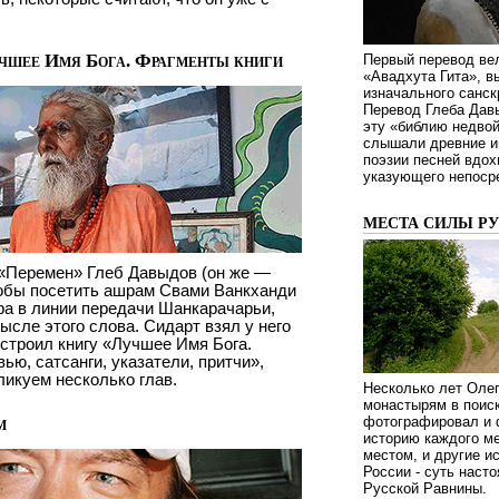
чшее Имя Бога. Фрагменты книги
Первый перевод ве
«Авадхута Гита», 
изначального санск
Перевод Глеба Дав
эту «библию недвой
слышали древние ин
поэзии песней вдох
указующего непосре
МЕСТА СИЛЫ Р
р «Перемен» Глеб Давыдов (он же —
тобы посетить ашрам Свами Ванкханди
а в линии передачи Шанкарачарьи,
ысле этого слова. Сидарт взял у него
остроил книгу «Лучшее Имя Бога.
ю, сатсанги, указатели, притчи»,
ликуем несколько глав.
Несколько лет Оле
монастырям в поиск
м
фотографировал и 
историю каждого ме
местом, и другие и
России - суть наст
Русской Равнины.