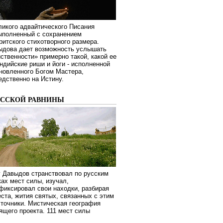
ликого адвайтического Писания
выполненный с сохранением
ритского стихотворного размера.
ыдова дает возможность услышать
ственности» примерно такой, какой ее
дийские риши и йоги - исполненной
новленного Богом Мастера,
дственно на Истину.
УССКОЙ РАВНИНЫ
г Давыдов странствовал по русским
ах мест силы, изучал,
фиксировал свои находки, разбирая
ста, жития святых, связанных с этим
сточники. Мистическая география
оящего проекта. 111 мест силы