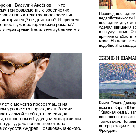
рокин, Василий Аксёнов — что
ему три современных российских
Перевод последних
 своих новых текстах «воскресить»
недвойственности 
 история ещё не доиграна? И при чём
последних двух ле
кренность, «неисторический роман»?
уделял внимания в
 литераторами Василием Зубакиным и
и её улучшения. Он
причине слабости т
мало. Но даже всег
подобно Упанишада
ЖИЗНЬ И ШАМА
Книга Олега Давыдо
0 лет с момента провозглашения
шамане Карле Юнге
ом уровне этот праздник в России
"Красная книга", за
мость самой этой даты очевидна.
исполненные знаков
ии, о прошлом и будущем монархии мы
толкования. Погран
льтуры, действительного члена
интерпретации и с
а искусств Андрея Новикова-Ланского.
Фрейдом.