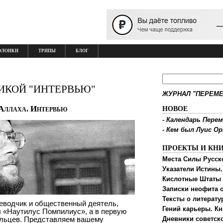
ОЛОНКИ
ТРИПЫ
БЛОГ
ИКОЙ "ИНТЕРВЬЮ"
ЖУРНАЛ "ПЕРЕМЕ
Аллаха. Интервью
НОВОЕ
-
Календарь Перем
-
Кем был Луис О
ПРОЕКТЫ И КН
Места Силы Русск
Указатели Истины.
Кислотные Штаты
Записки неофита о
Тексты о литерату
реводчик и общественный деятель,
Гений карьеры. Кн
ы «Наутилус Помпилиус», а в первую
льцев. Представляем вашему
Дневники советск