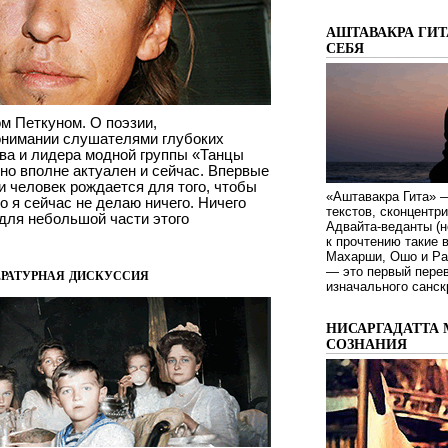
АШТАВАКРА ГИТ
СЕБЯ
м Петкуном. О поэзии,
онимании слушателями глубоких
ова и лидера модной группы «Танцы
 но вполне актуален и сейчас. Впервые
и человек рождается для того, чтобы
«Аштавакра Гита» —
о я сейчас не делаю ничего. Ничего
текстов, сконцентр
 для небольшой части этого
Адвайта-веданты (н
к прочтению такие 
Махарши, Ошо и Ра
— это первый пере
ературная дискуссия
изначального санск
НИСАРГАДАТТА 
СОЗНАНИЯ