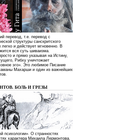
ий перевод, т.е. перевод с
еской структуры санскритского
я легко и действует мгновенно. В
жится вся суть шиваизма.
росто и прямо указывая на Истину,
сущего, Рибху уничтожает
овное эго». Это любимое Писание
Раманы Махарши и один из важнейших
тов.
ТОВ. БОЛЬ И ГРЕЗЫ
й психологии». О странностях
стях характера Михаила Лермонтова.