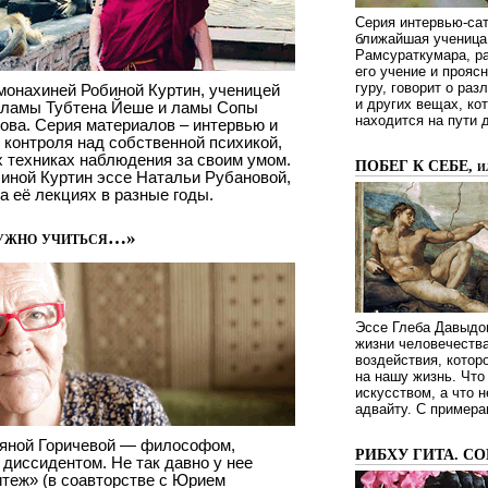
Серия интервью-сат
ближайшая ученица 
Рамсураткумара, ра
его учение и проясн
гуру, говорит о ра
монахиней Робиной Куртин, ученицей
и других вещах, ко
 ламы Тубтена Йеше и ламы Сопы
находится на пути 
ова. Cерия материалов – интервью и
 контроля над собственной психикой,
х техниках наблюдения за своим умом.
ПОБЕГ К СЕБЕ, 
биной Куртин эссе Натальи Рубановой,
а её лекциях в разные годы.
нужно учиться…»
Эссе Глеба Давыдов
жизни человечества
воздействия, котор
на нашу жизнь. Чт
искусством, а что н
адвайту. С примера
ьяной Горичевой — философом,
РИБХУ ГИТА. С
диссидентом. Не так давно у нее
теж» (в соавторстве с Юрием