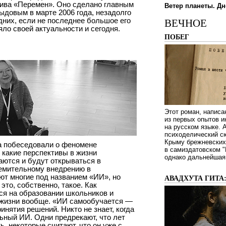
хива «Перемен». Оно сделано главным
Ветер планеты. Дн
довым в марте 2006 года, незадолго
дних, если не последнее большое его
ВЕЧНОЕ
яло своей актуальности и сегодня.
ПОБЕГ
Этот роман, написа
из первых опытов и
на русском языке.
психоделический сю
Крыму брежневских 
а побеседовали о феномене
в самиздатовском "
 какие перспективы в жизни
однако дальнейшая 
аются и будут открываться в
емительному внедрению в
ают многие под названием «ИИ», но
АВАДХУТА ГИТА
это, собственно, такое. Как
ся на образовании школьников и
а жизни вообще. «ИИ самообучается —
инятия решений. Никто не знает, когда
ьный ИИ. Одни предрекают, что лет
ь, некоторые считают, что он уже с