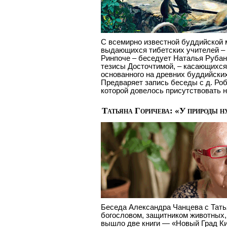
С всемирно известной буддийской 
выдающихся тибетских учителей –
Ринпоче – беседует Наталья Рубан
тезисы Досточтимой, – касающихся
основанного на древних буддийски
Предваряет запись беседы с д. Ро
которой довелось присутствовать н
Татьяна Горичева: «У природы 
Беседа Александра Чанцева с Тат
богословом, защитником животных, 
вышло две книги — «Новый Град Ки