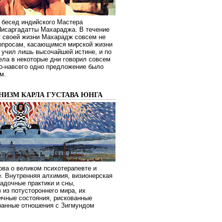
 бесед индийского Мастера
Нисаргадатты Махараджа. В течение
т своей жизни Махарадж совсем не
опросам, касающимся мирской жизни
 учил лишь высочайшей истине, и по
ела в некоторые дни говорил совсем
о-навсего одно предложение было
м.
НИЗМ КАРЛА ГУСТАВА ЮНГА
ва о великом психотерапевте и
. Внутренняя алхимия, визионерская
гадочные практики и сны,
 из потустороннего мира, их
ичные состояния, рискованные
транные отношения с Зигмундом