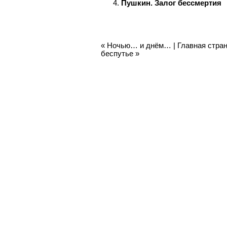
Пушкин. Залог бессмертия
«
Ночью… и днём…
|
Главная стра
беспутье
»