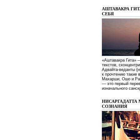
АШТАВАКРА ГИТ
СЕБЯ
«Аштавакра Гита» —
текстов, сконцентр
Адвайта-веданты (н
к прочтению такие 
Махарши, Ошо и Ра
— это первый пере
изначального санск
НИСАРГАДАТТА 
СОЗНАНИЯ