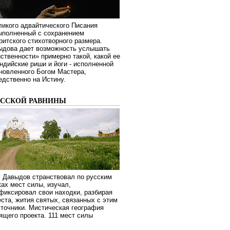
ликого адвайтического Писания
выполненный с сохранением
ритского стихотворного размера.
ыдова дает возможность услышать
ственности» примерно такой, какой ее
дийские риши и йоги - исполненной
новленного Богом Мастера,
дственно на Истину.
УССКОЙ РАВНИНЫ
г Давыдов странствовал по русским
ах мест силы, изучал,
фиксировал свои находки, разбирая
ста, жития святых, связанных с этим
сточники. Мистическая география
оящего проекта. 111 мест силы