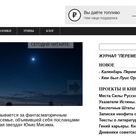
ОЛОНКИ
ТРИПЫ
БЛОГ
СЕГОДНЯ ЧИТАЙТЕ:
ЖУРНАЛ "ПЕРЕМЕ
НОВОЕ
-
Календарь Перем
-
Кем был Луис О
ПРОЕКТЫ И КН
Места Силы Русск
Указатели Истины.
Кислотные Штаты
Записки неофита о
крывается за фантасмагоричным
 семье, объявившей себя посланцами
Тексты о литерату
ная звезда» Юкио Мисима.
Гений карьеры. Кн
Дневники советск