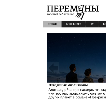
ПЕРВАЯ
БЛОГ-КНИГИ
TV
К
Лебединые мизантропы
Александр Чанцев находит, что с
«интерстелларовским» сюжетом о
других планет в романе «Прекрас