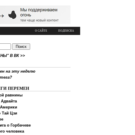
О САЙТЕ
ПОДПИСКА
НЫ" В ВК >>
ен на эту неделю
ртега?
ИГИ ПЕРЕМЕН
ой равнины
 Адвайта
 Америки
 Тай Цзи
ре
ига о Горбачеве
ого человека