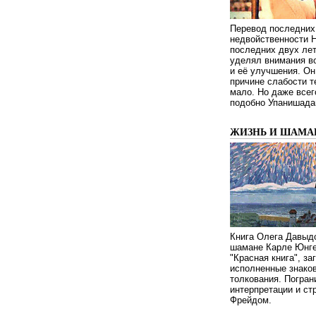
Перевод последних
недвойственности 
последних двух ле
уделял внимания в
и её улучшения. Он
причине слабости т
мало. Но даже всег
подобно Упанишада
ЖИЗНЬ И ШАМА
Книга Олега Давыдо
шамане Карле Юнге
"Красная книга", за
исполненные знаков
толкования. Погран
интерпретации и с
Фрейдом.