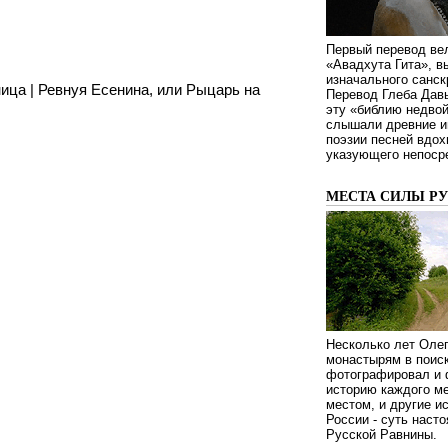
Первый перевод ве
«Авадхута Гита», 
изначального санск
ница
|
Ревнуя Есенина, или Рыцарь на
Перевод Глеба Дав
эту «библию недвой
слышали древние ин
поэзии песней вдох
указующего непосре
МЕСТА СИЛЫ Р
Несколько лет Оле
монастырям в поиск
фотографировал и 
историю каждого ме
местом, и другие и
России - суть наст
Русской Равнины.