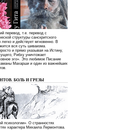
ий перевод, т.е. перевод с
еской структуры санскритского
я легко и действует мгновенно. В
жится вся суть шиваизма.
росто и прямо указывая на Истину,
сущего, Рибху уничтожает
овное эго». Это любимое Писание
Раманы Махарши и один из важнейших
тов.
ТОВ. БОЛЬ И ГРЕЗЫ
й психологии». О странностях
стях характера Михаила Лермонтова.