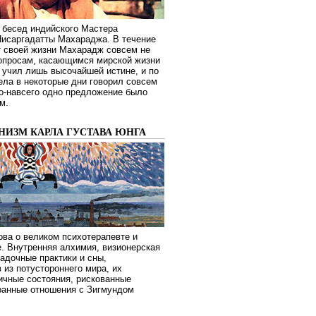
 бесед индийского Мастера
Нисаргадатты Махараджа. В течение
т своей жизни Махарадж совсем не
опросам, касающимся мирской жизни
 учил лишь высочайшей истине, и по
ела в некоторые дни говорил совсем
о-навсего одно предложение было
м.
НИЗМ КАРЛА ГУСТАВА ЮНГА
ва о великом психотерапевте и
. Внутренняя алхимия, визионерская
гадочные практики и сны,
 из потустороннего мира, их
ичные состояния, рискованные
транные отношения с Зигмундом