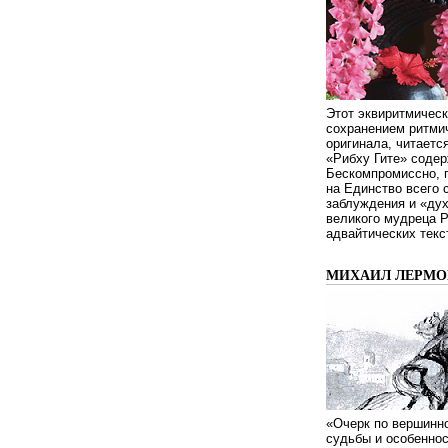
Этот эквиритмическ
сохранением ритмич
оригинала, читаетс
«Рибху Гите» содер
Бескомпромиссно, п
на Единство всего 
заблуждения и «дух
великого мудреца 
адвайтических текс
МИХАИЛ ЛЕРМОН
«Очерк по вершинно
судьбы и особенно