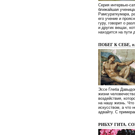
Серия интервью-сат
ближайшая ученица 
Рамсураткумара, ра
его учение и проясн
гуру, говорит о ра
и других вещах, ко
находится на пути 
ПОБЕГ К СЕБЕ, 
Эссе Глеба Давыдов
жизни человечества
воздействия, котор
на нашу жизнь. Чт
искусством, а что н
адвайту. С примера
РИБХУ ГИТА. С