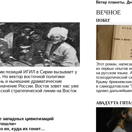
Ветер планеты. Дн
ВЕЧНОЕ
ПОБЕГ
Этот роман, написа
из первых опытов и
ии позиций ИГИЛ в Сирии вызывает у
на русском языке.
. Но вектор восточной политики
психоделический сю
ень и нынешние драматические
Крыму брежневских 
начение России. Восток зовет нас уже
в самиздатовском "
сской стратегической линии на Восток
однако дальнейшая 
АВАДХУТА ГИТА
е западных цивилизаций
 пошли»
 их, куда их гонит…