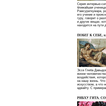
Серия интервью-сат
ближайшая ученица 
Рамсураткумара, ра
его учение и проясн
гуру, говорит о ра
и других вещах, ко
находится на пути 
ПОБЕГ К СЕБЕ, 
Эссе Глеба Давыдов
жизни человечества
воздействия, котор
на нашу жизнь. Чт
искусством, а что н
адвайту. С примера
РИБХУ ГИТА. С