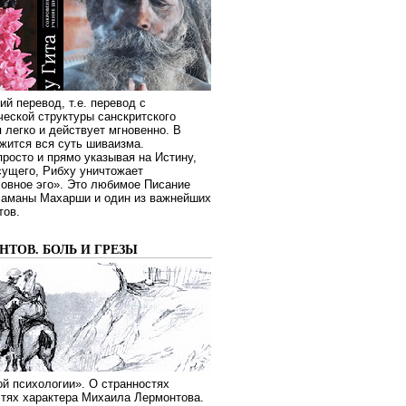
ий перевод, т.е. перевод с
еской структуры санскритского
я легко и действует мгновенно. В
жится вся суть шиваизма.
росто и прямо указывая на Истину,
сущего, Рибху уничтожает
овное эго». Это любимое Писание
Раманы Махарши и один из важнейших
тов.
ТОВ. БОЛЬ И ГРЕЗЫ
й психологии». О странностях
стях характера Михаила Лермонтова.