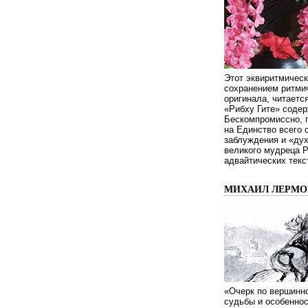
Этот эквиритмическ
сохранением ритмич
оригинала, читаетс
«Рибху Гите» содер
Бескомпромиссно, п
на Единство всего 
заблуждения и «дух
великого мудреца 
адвайтических текс
МИХАИЛ ЛЕРМОН
«Очерк по вершинно
судьбы и особенно