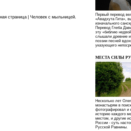
Первый перевод ве
ная страница
|
Человек с мыльницей.
«Авадхута Гита», 
изначального санск
Перевод Глеба Дав
эту «библию недвой
слышали древние ин
поэзии песней вдох
указующего непосре
МЕСТА СИЛЫ Р
Несколько лет Оле
монастырям в поиск
фотографировал и 
историю каждого ме
местом, и другие и
России - суть наст
Русской Равнины.