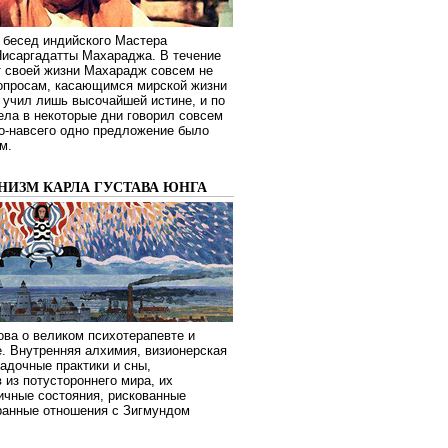
 бесед индийского Мастера
Нисаргадатты Махараджа. В течение
т своей жизни Махарадж совсем не
опросам, касающимся мирской жизни
 учил лишь высочайшей истине, и по
ела в некоторые дни говорил совсем
о-навсего одно предложение было
м.
НИЗМ КАРЛА ГУСТАВА ЮНГА
ва о великом психотерапевте и
. Внутренняя алхимия, визионерская
гадочные практики и сны,
 из потустороннего мира, их
ичные состояния, рискованные
транные отношения с Зигмундом