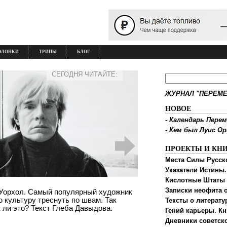
ОЛОНКИ
ТРИПЫ
БЛОГ
СЕГОДНЯ ЧИТАЙТЕ:
ЖУРНАЛ "ПЕРЕМЕ
НОВОЕ
-
Календарь Перем
-
Кем был Луис О
ПРОЕКТЫ И КН
Места Силы Русск
Указатели Истины.
Кислотные Штаты
Записки неофита о
и Уорхол. Самый популярный художник
 культуру треснуть по швам. Так
Тексты о литерату
 ли это? Текст Глеба Давыдова.
Гений карьеры. Кн
Дневники советск