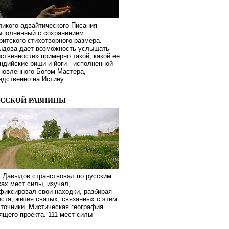
ликого адвайтического Писания
выполненный с сохранением
ритского стихотворного размера.
ыдова дает возможность услышать
ственности» примерно такой, какой ее
дийские риши и йоги - исполненной
новленного Богом Мастера,
дственно на Истину.
УССКОЙ РАВНИНЫ
г Давыдов странствовал по русским
ах мест силы, изучал,
фиксировал свои находки, разбирая
ста, жития святых, связанных с этим
сточники. Мистическая география
оящего проекта. 111 мест силы