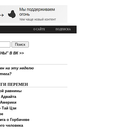
О САЙТЕ
ПОДПИСКА
НЫ" В ВК >>
ен на эту неделю
ртега?
ИГИ ПЕРЕМЕН
ой равнины
 Адвайта
 Америки
 Тай Цзи
ре
ига о Горбачеве
ого человека