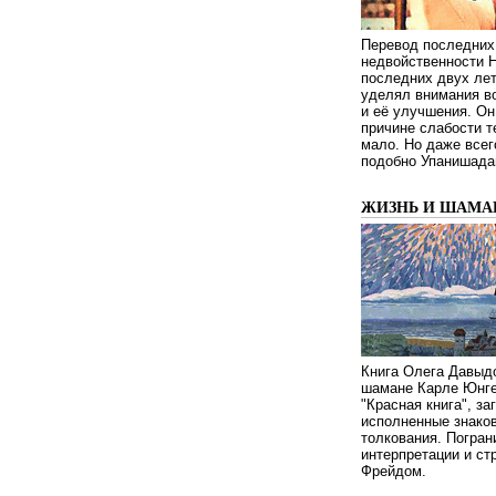
Перевод последних
недвойственности 
последних двух ле
уделял внимания в
и её улучшения. Он
причине слабости т
мало. Но даже всег
подобно Упанишада
ЖИЗНЬ И ШАМА
Книга Олега Давыдо
шамане Карле Юнге
"Красная книга", за
исполненные знаков
толкования. Погран
интерпретации и с
Фрейдом.