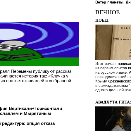
Ветер планеты. Дн
ВЕЧНОЕ
ПОБЕГ
Этот роман, написа
из первых опытов и
враля Перемены публикуют рассказ
на русском языке.
ачинается история так: «Кличка у
психоделический сю
ью соответствовал ей и выбранной
Крыму брежневских 
в самиздатовском "
однако дальнейшая 
АВАДХУТА ГИТА
фия Вертикали+Горизонтали
дславлем и Мырятиным
 редактура: опция отказа