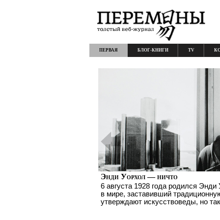
ПЕРВАЯ
БЛОГ-КНИГИ
TV
К
Энди Уорхол — ничто
6 августа 1928 года родился Энд
в мире, заставивший традиционную
утверждают искусствоведы, но так