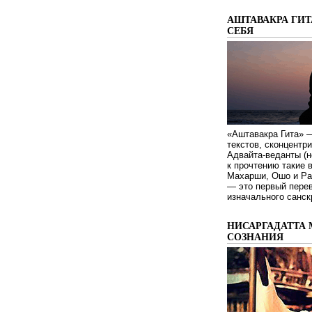
АШТАВАКРА ГИТ
СЕБЯ
«Аштавакра Гита» —
текстов, сконцентр
Адвайта-веданты (н
к прочтению такие 
Махарши, Ошо и Ра
— это первый пере
изначального санск
НИСАРГАДАТТА 
СОЗНАНИЯ