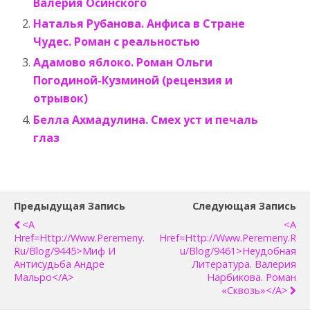
Валерия Осинского
Наталья Рубанова. Анфиса в Стране
Чудес. Роман с реальностью
Адамово яблоко. Роман Ольги
Погодиной-Кузминой (рецензия и
отрывок)
Белла Ахмадулина. Смех уст и печаль
глаз
Предыдущая Запись
Следующая Запись
<a
<a
Href=http://www.peremeny.
Href=http://www.peremeny.r
Ru/blog/9445>Миф И
U/blog/9461>Неудобная
Антисудьба Андре
Литература. Валерия
Мальро</a>
Нарбикова. Роман
«Сквозь»</a>