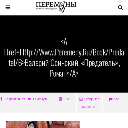
<a
Href=http://www.peremeny.ru/book/preda
Tel/6>Валерий Осинский. «Предатель»,
Роман</a>
Поделиться
Твитнуть
Pin
Отпр. по
SMS
эл. почте