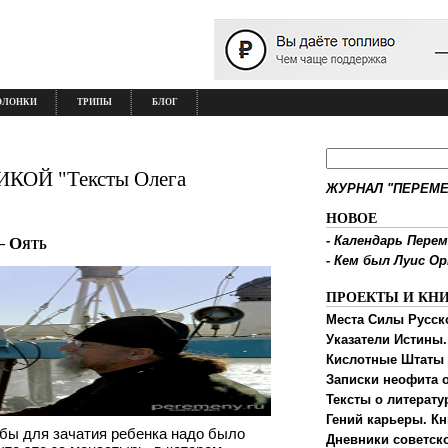
ОЛОНКИ
ТРИПЫ
БЛОГ
ОЙ "Тексты Олега
ЖУРНАЛ "ПЕРЕМЕ
НОВОЕ
-
Календарь Перем
— Оять
-
Кем был Луис О
ПРОЕКТЫ И КН
Места Силы Русск
Указатели Истины.
Кислотные Штаты
Записки неофита о
Тексты о литерату
Гений карьеры. Кн
тобы для зачатия ребенка надо было
Дневники советск