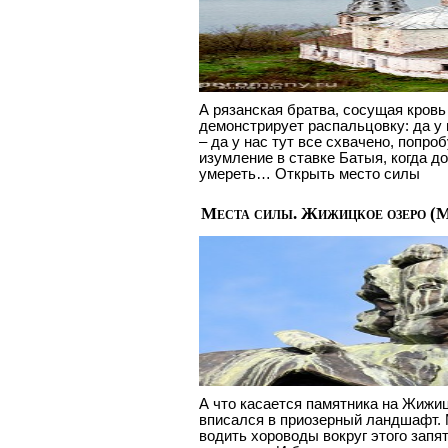
А рязанская братва, сосущая кровь
демонстрирует распальцовку: да у н
– да у нас тут все схвачено, поп
изумление в ставке Батыя, когда д
умереть… Открыть место силы
Места силы. Жижицкое озеро (
А что касается памятника на Жижицк
вписался в приозерный ландшафт.
водить хороводы вокруг этого запя