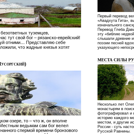
Первый перевод ве
«Авадхута Гита», 
изначального санск
Перевод Глеба Дав
 безответных туземцев,
эту «библию недвой
ас тут свой бог – рязанско-еврейский!
слышали древние ин
робуй отними… Представляю себе
поэзии песней вдох
оложили, что жадные князья хотят
указующего непосре
МЕСТА СИЛЫ Р
Мусоргский)
Несколько лет Оле
монастырям в поиск
фотографировал и 
историю каждого ме
ом озере, то – что ж, он вполне
местом, и другие и
 Местным ведьмам сам бог велел
России - суть наст
тнанного спермой времени бронзового
Русской Равнины.