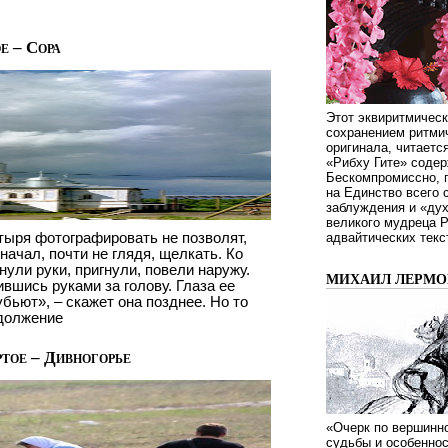
е – Сора
Этот эквиритмическ
сохранением ритмич
оригинала, читаетс
«Рибху Гите» содер
Бескомпромиссно, п
на Единство всего 
заблуждения и «дух
великого мудреца 
тыря фотографировать не позволят,
адвайтических текс
начал, почти не глядя, щелкать. Ко
ули руки, пригнули, повели наружу.
МИХАИЛ ЛЕРМОН
ившись руками за голову. Глаза ее
бьют», – скажет она позднее. Но то
одолжение
тое – Дивногорье
«Очерк по вершинно
судьбы и особенно