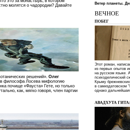
то это за монастырь, в котором
Ветер планеты. Дн
тно молятся о чадородии? Давайте
ВЕЧНОЕ
ПОБЕГ
Этот роман, написа
из первых опытов и
на русском языке.
вотанических решений»
.
Олег
психоделический сю
тов философа Лосева мифологию
Крыму брежневских 
нка почище «Фауста» Гете, но только
в самиздатовском "
ально, как, мягко говоря, член партии
однако дальнейшая 
АВАДХУТА ГИТА