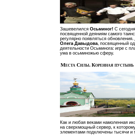
Зашевелился
Осьминог!
С сегодня
посвященной деяниям самого таинс
регулярно появляться обновления.
Олега Давыдова
, посвященный о
деятельности Осьминога: игре с п
ума в осьминожью сферу.
Места Силы. Коренная пустынь
Как и любая веками намоленная ико
на сверхмощный сервер, к котором
элементами подключены тысячи и т