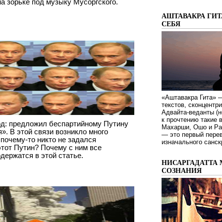
а зорьке под музыку Мусоргского.
АШТАВАКРА ГИТ
СЕБЯ
«Аштавакра Гита» —
текстов, сконцентр
Адвайта-веданты (н
к прочтению такие 
од: предложил беспартийному Путину
Махарши, Ошо и Ра
». В этой связи возникло много
— это первый пере
почему-то никто не задался
изначального санск
этот Путин? Почему с ним все
держатся в этой статье.
НИСАРГАДАТТА 
СОЗНАНИЯ