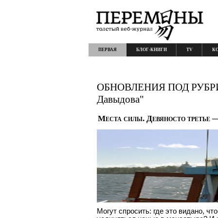
ПЕРВАЯ
БЛОГ-КНИГИ
TV
К
ОБНОВЛЕНИЯ ПОД РУБРИК
Давыдова"
Места силы. Девяносто третье 
Могут спросить: где это видано, ч