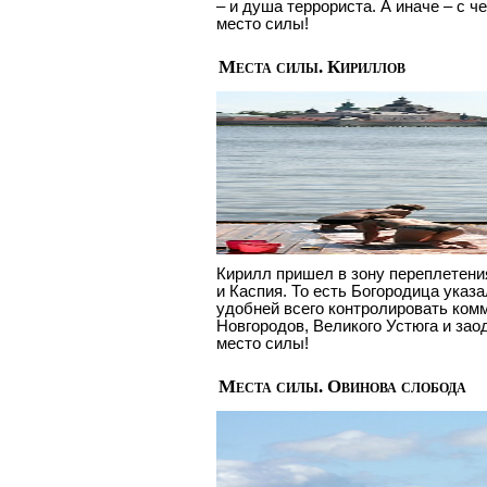
– и душа террориста. А иначе – с ч
место силы!
Места силы. Кириллов
Кирилл пришел в зону переплетени
и Каспия. То есть Богородица указ
удобней всего контролировать ком
Новгородов, Великого Устюга и зао
место силы!
Места силы. Овинова слобода