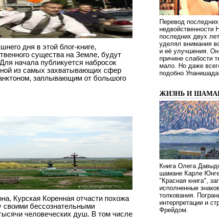
Перевод последних
недвойственности 
последних двух ле
уделял внимания в
шнего дня в этой блог-книге,
и её улучшения. Он
твенного существа на Земле, будут
причине слабости т
 Для начала публикуется набросок
мало. Но даже всег
дной из самых захватывающих сфер
подобно Упанишада
ланктоном, заплывающим от большого
ЖИЗНЬ И ШАМА
Книга Олега Давыдо
шамане Карле Юнге
"Красная книга", за
исполненные знаков
толкования. Погран
на, Курская Коренная отчасти похожа
интерпретации и с
у своими бессознательными
Фрейдом.
ысячи человеческих душ. В том числе