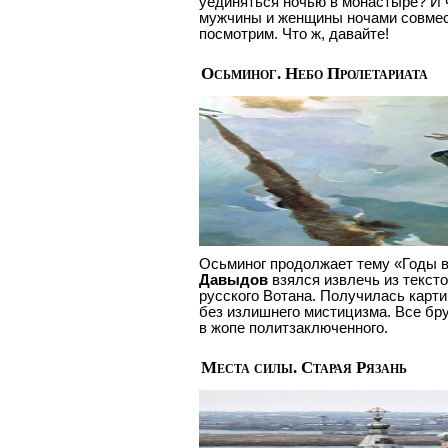
уединяться ночью в монастыре? И ч
мужчины и женщины ночами совмес
посмотрим. Что ж, давайте!
Осьминог. Небо Пролетариата
Осьминог продолжает тему
«Годы 
Давыдов
взялся извлечь из текс
русского Вотана. Получилась карти
без излишнего мистицизма. Все брут
в жопе политзаключенного.
Места силы. Старая Рязань