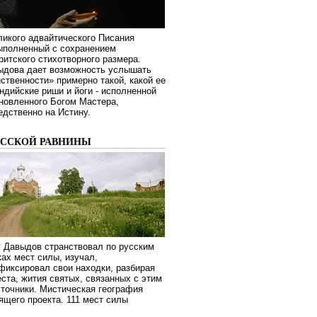
ликого адвайтического Писания
выполненный с сохранением
ритского стихотворного размера.
ыдова дает возможность услышать
ственности» примерно такой, какой ее
дийские риши и йоги - исполненной
новленного Богом Мастера,
дственно на Истину.
УССКОЙ РАВНИНЫ
г Давыдов странствовал по русским
ах мест силы, изучал,
фиксировал свои находки, разбирая
ста, жития святых, связанных с этим
сточники. Мистическая география
оящего проекта. 111 мест силы