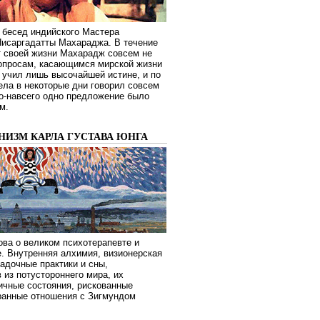
 бесед индийского Мастера
Нисаргадатты Махараджа. В течение
т своей жизни Махарадж совсем не
опросам, касающимся мирской жизни
 учил лишь высочайшей истине, и по
ела в некоторые дни говорил совсем
о-навсего одно предложение было
м.
НИЗМ КАРЛА ГУСТАВА ЮНГА
ва о великом психотерапевте и
. Внутренняя алхимия, визионерская
гадочные практики и сны,
 из потустороннего мира, их
ичные состояния, рискованные
транные отношения с Зигмундом