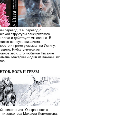
ий перевод, т.е. перевод с
еской структуры санскритского
я легко и действует мгновенно. В
жится вся суть шиваизма.
росто и прямо указывая на Истину,
сущего, Рибху уничтожает
овное эго». Это любимое Писание
Раманы Махарши и один из важнейших
тов.
ТОВ. БОЛЬ И ГРЕЗЫ
й психологии». О странностях
стях характера Михаила Лермонтова.