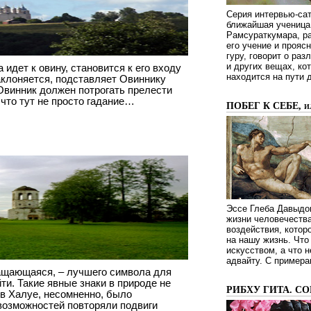
Серия интервью-сат
ближайшая ученица 
Рамсураткумара, ра
его учение и проясн
гуру, говорит о ра
и других вещах, ко
 идет к овину, становится к его входу
находится на пути 
аклоняется, подставляет Овиннику
 Овинник должен потрогать прелести
 что тут не просто гадание…
ПОБЕГ К СЕБЕ, 
Эссе Глеба Давыдов
жизни человечества
воздействия, котор
на нашу жизнь. Чт
искусством, а что н
адвайту. С примера
ащающаяся, – лучшего символа для
ти. Такие явные знаки в природе не
РИБХУ ГИТА. С
 в Халуе, несомненно, было
 возможностей повторяли подвиги