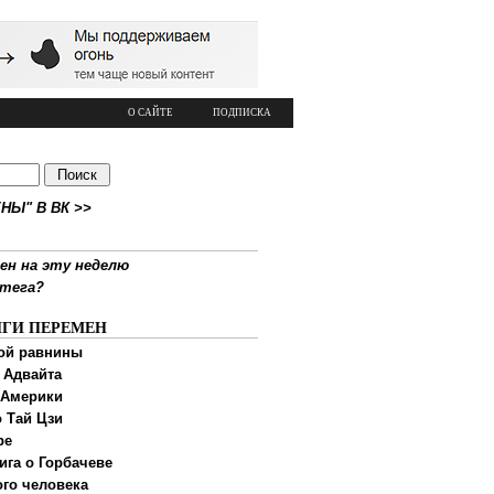
О САЙТЕ
ПОДПИСКА
НЫ" В ВК >>
ен на эту неделю
ртега?
ИГИ ПЕРЕМЕН
ой равнины
 Адвайта
 Америки
 Тай Цзи
ре
ига о Горбачеве
ого человека